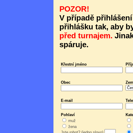
POZOR!
V případě přihlášení
přihlášku tak, aby b
před turnajem.
Jinak
spáruje.
Křestní jméno
Pří
Obec
Ze
E-mail
Tele
Pohlaví
Kat
muž
žena
Jste robot? (jedno slovo)