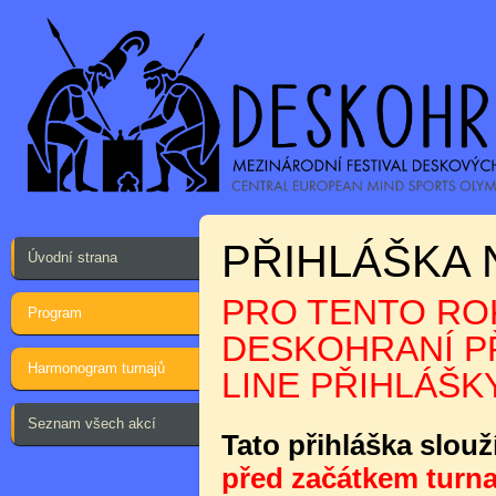
PŘIHLÁŠKA 
Úvodní strana
PRO TENTO ROK
Program
DESKOHRANÍ PŘ
Harmonogram turnajů
LINE PŘIHLÁŠKY
Seznam všech akcí
Tato přihláška slouž
před začátkem turna