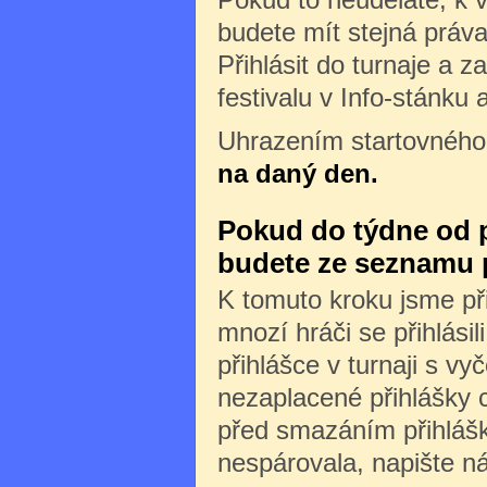
budete mít stejná práva 
Přihlásit do turnaje a z
festivalu v Info-stánku 
Uhrazením startovného
na daný den.
Pokud do týdne od př
budete ze seznamu 
K tomuto kroku jsme při
mnozí hráči se přihlásili
přihlášce v turnaji s v
nezaplacené přihlášky 
před smazáním přihlášk
nespárovala, napište n