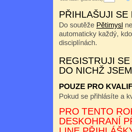
PŘIHLAŠUJI SE
Do soutěže
Pětimysl
ne
automaticky každý, kdo
disciplínách.
REGISTRUJI SE
DO NICHŽ JSEM
POUZE PRO KVALI
Pokud se přihlásíte a kv
PRO TENTO ROK
DESKOHRANÍ PŘ
LINE PŘIHLÁŠKY