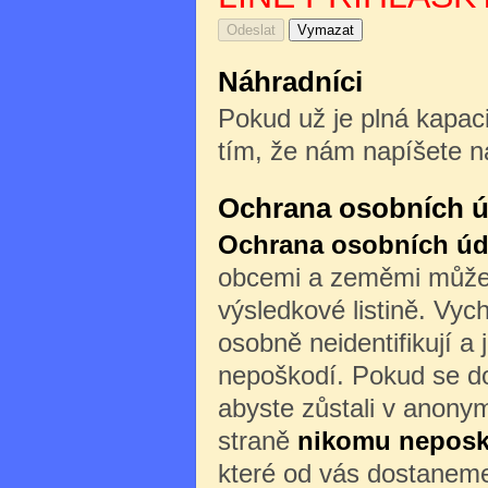
Náhradníci
Pokud už je plná kapaci
tím, že nám napíšete n
Ochrana osobních ú
Ochrana osobních úd
obcemi a zeměmi může b
výsledkové listině. Vyc
osobně neidentifikují a 
nepoškodí. Pokud se do
abyste zůstali v anony
straně
nikomu nepos
které od vás dostaneme