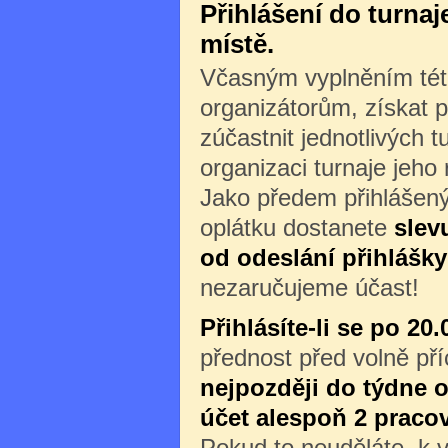
Přihlášení do turna
místě.
Včasným vyplněním této
organizátorům, získat p
zúčastnit jednotlivých 
organizaci turnaje jeho
Jako předem přihlášený
oplátku dostanete
slev
od odeslání přihlášky
nezaručujeme účast!
Přihlásíte-li se po 20.
přednost před volně př
nejpozději do týdne o
účet alespoň 2 praco
Pokud to neuděláte, k v