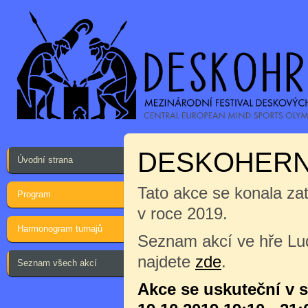
DESKOHERN
Úvodní strana
Tato akce se konala za
Program
v roce 2019.
Harmonogram turnajů
Seznam akcí ve hře Lu
najdete
zde
.
Seznam všech akcí
Akce se uskuteční v 