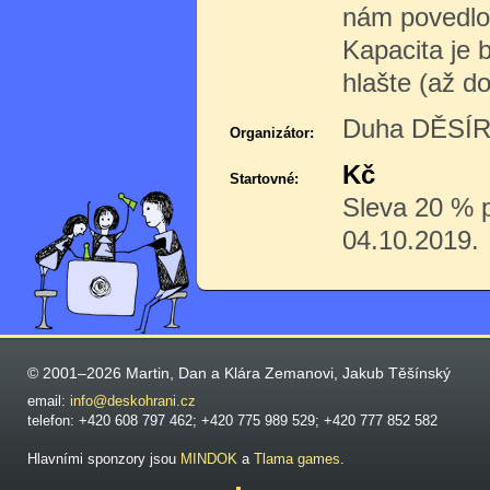
nám povedlo
Kapacita je 
hlašte (až d
Duha DĚSÍR 
Organizátor:
Kč
Startovné:
Sleva 20 % pr
04.10.2019.
© 2001–2026 Martin, Dan a Klára Zemanovi, Jakub Těšínský
email:
info@deskohrani.cz
telefon: +420 608 797 462; +420 775 989 529; +420 777 852 582
Hlavními sponzory jsou
MINDOK
a
Tlama games
.