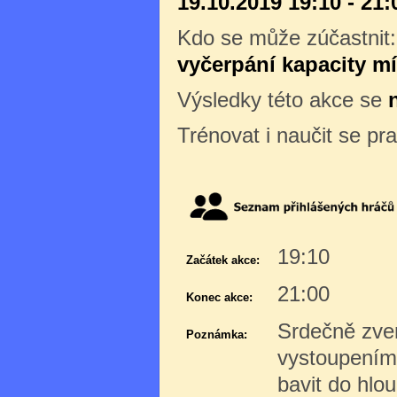
19.10.2019 19:10 - 21:
Kdo se může zúčastnit
vyčerpání kapacity mí
Výsledky této akce se
Trénovat i naučit se pr
19:10
Začátek akce:
21:00
Konec akce:
Srdečně zve
Poznámka:
vystoupeními
bavit do hlo