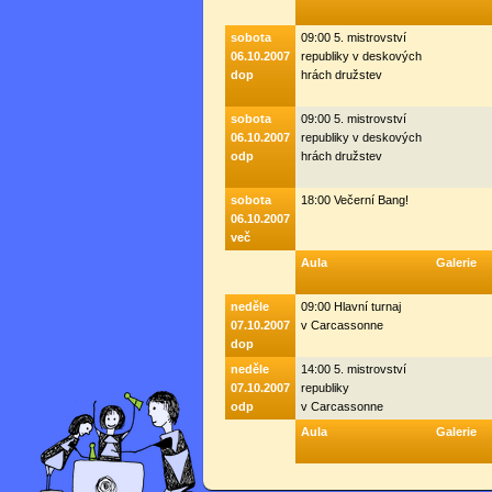
sobota
09:00 5. mistrovství
06.10.2007
republiky v deskových
dop
hrách družstev
sobota
09:00 5. mistrovství
06.10.2007
republiky v deskových
odp
hrách družstev
sobota
18:00 Večerní Bang!
06.10.2007
več
Aula
Galerie
neděle
09:00 Hlavní turnaj
07.10.2007
v Carcassonne
dop
neděle
14:00 5. mistrovství
07.10.2007
republiky
odp
v Carcassonne
Aula
Galerie