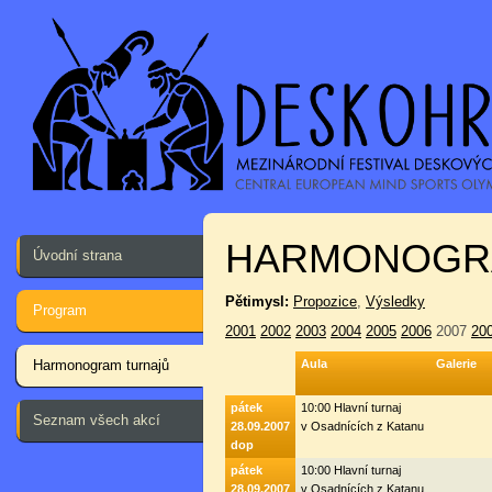
HARMONOGR
Úvodní strana
Pětimysl:
Propozice
,
Výsledky
Program
2001
2002
2003
2004
2005
2006
2007
20
Harmonogram turnajů
Aula
Galerie
pátek
10:00 Hlavní turnaj
Seznam všech akcí
28.09.2007
v Osadnících z Katanu
dop
pátek
10:00 Hlavní turnaj
28.09.2007
v Osadnících z Katanu