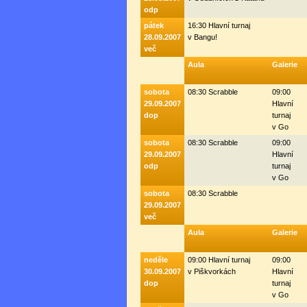
odp
pátek
16:30 Hlavní turnaj
28.09.2007
v Bangu!
več
Aula
Galerie
sobota
08:30 Scrabble
09:00
29.09.2007
Hlavní
dop
turnaj
v Go
sobota
08:30 Scrabble
09:00
29.09.2007
Hlavní
odp
turnaj
v Go
sobota
08:30 Scrabble
29.09.2007
več
Aula
Galerie
neděle
09:00 Hlavní turnaj
09:00
30.09.2007
v Piškvorkách
Hlavní
dop
turnaj
v Go