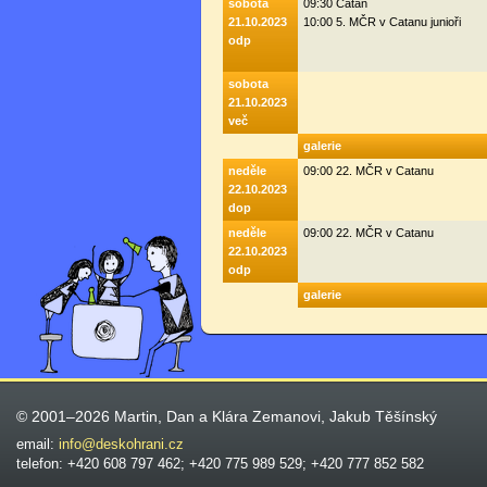
sobota
09:30 Catan
21.10.2023
10:00 5. MČR v Catanu junioři
odp
sobota
21.10.2023
več
galerie
neděle
09:00 22. MČR v Catanu
22.10.2023
dop
neděle
09:00 22. MČR v Catanu
22.10.2023
odp
galerie
© 2001–2026 Martin, Dan a Klára Zemanovi, Jakub Těšínský
email:
info@deskohrani.cz
telefon: +420 608 797 462; +420 775 989 529; +420 777 852 582