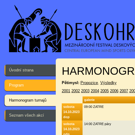
HARMONOGR
Úvodní strana
Pětimysl:
Propozice
,
Výsledky
Program
2001
2002
2003
2004
2005
2006
2007
20
Harmonogram turnajů
galerie
sobota
09:00 ZATRE
14.10.2023
Seznam všech akcí
dop
sobota
14:00 ZATRE páry
14.10.2023
odp