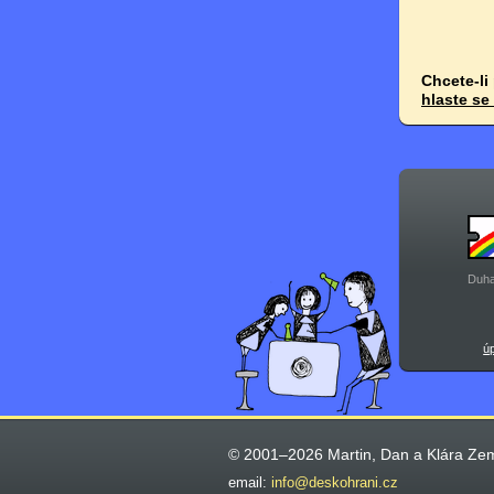
Chcete-li
hlaste se
Duha
ú
© 2001–2026 Martin, Dan a Klára Ze
email:
info@deskohrani.cz