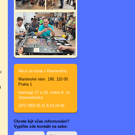
Akce se koná v Klementinu.
t
Mariánské nám. 190, 110 00
Praha 1
i
tramvaje 17 a 18, metro A, st.
Staroměstská
GPS N50:05:11 E14:24:56
Chcete být včas informováni?
Vyplňte zde kontakt na sebe: