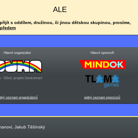
ALE
 přijít s oddílem, družinou, či jinou dětskou skupinou, prosíme,
 předem
Hlavní organizátor
Hlavní sponzoři
 - Děsír, projekt Deskohraní
plný seznam organizátorů
úplný seznam sponzorů
manovi, Jakub Těšínský