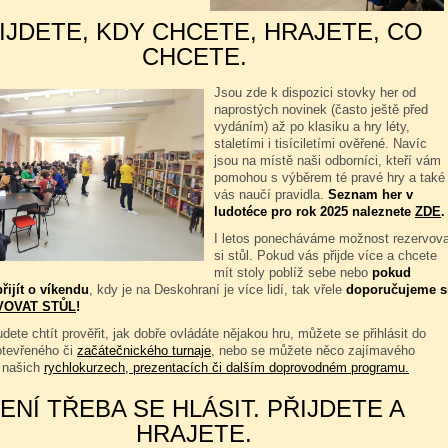
IJDETE, KDY CHCETE, HRAJETE, CO
CHCETE.
Jsou zde k dispozici stovky her od
naprostých novinek (často ještě před
vydáním) až po klasiku a hry léty,
staletími i tisíciletími ověřené. Navíc
jsou na místě naši odborníci, kteří vám
pomohou s výběrem té pravé hry a také
vás naučí pravidla.
Seznam her v
ludotéce pro rok 2025 naleznete
ZDE
.
I letos ponecháváme možnost rezervova
si stůl. Pokud vás přijde více a chcete
mít stoly poblíž sebe nebo
pokud
řijít o víkendu
, kdy je na Deskohraní je více lidí, tak vřele
doporučujeme s
VOVAT STŮL
!
dete chtít prověřit, jak dobře ovládáte nějakou hru, můžete se přihlásit do
otevřeného či
začátečnického turnaje
, nebo se můžete něco zajímavého
 našich
rychlokurzech, prezentacích či dalším doprovodném programu.
ENÍ TŘEBA SE HLÁSIT. PŘIJDETE A
HRAJETE.