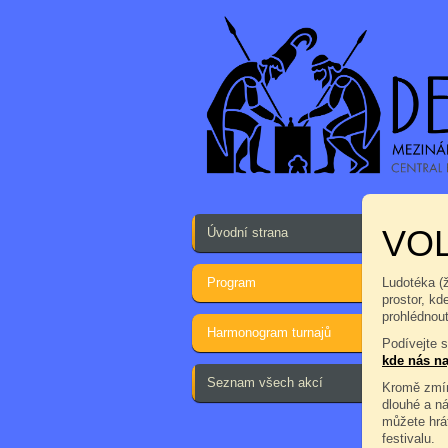
VOL
Úvodní strana
Program
Ludotéka (
prostor, kd
prohlédnout
Harmonogram turnajů
Podívejte 
kde nás na
Seznam všech akcí
Kromě zmín
dlouhé a n
můžete hrá
festivalu.