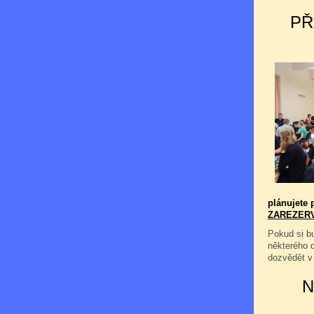
PŘ
plánujete p
ZAREZER
Pokud si bu
některého 
dozvědět v
N