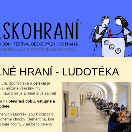
NÉ HRANÍ - LUDOTÉKA
žlutá, sponzorská a
dětská
) je
e si můžete všechny hry
, naučit se je a hned si je zahrát!
se na
otevírací dobu, vstupné a
jdete
.
ěných Ludoték jsou k dispozici
ádherné chodby Klementina, kde
t celé hodiny v průběho celého