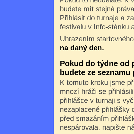
budete mít stejná práva 
Přihlásit do turnaje a z
festivalu v Info-stánku 
Uhrazením startovného
na daný den.
Pokud do týdne od př
budete ze seznamu 
K tomuto kroku jsme při
mnozí hráči se přihlásili
přihlášce v turnaji s v
nezaplacené přihlášky 
před smazáním přihlášk
nespárovala, napište n