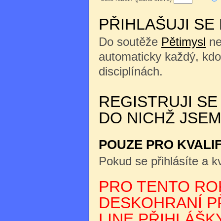
PŘIHLAŠUJI SE
Do soutěže
Pětimysl
ne
automaticky každý, kdo
disciplínách.
REGISTRUJI SE
DO NICHŽ JSEM
POUZE PRO KVALI
Pokud se přihlásíte a kv
PRO TENTO ROK
DESKOHRANÍ PŘ
LINE PŘIHLÁŠKY