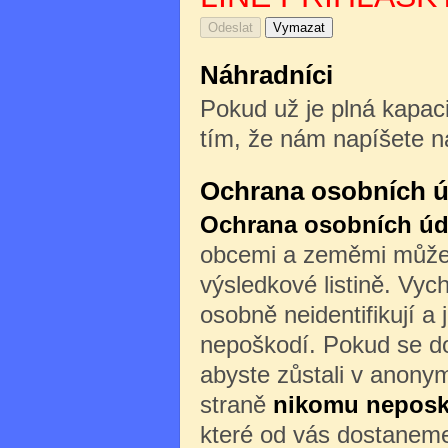
Náhradníci
Pokud už je plná kapaci
tím, že nám napíšete n
Ochrana osobních ú
Ochrana osobních úd
obcemi a zeměmi může b
výsledkové listině. Vyc
osobně neidentifikují a 
nepoškodí. Pokud se do
abyste zůstali v anony
straně
nikomu nepos
které od vás dostaneme