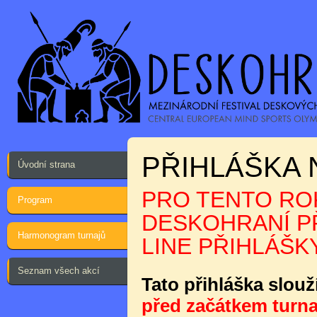
PŘIHLÁŠKA 
Úvodní strana
PRO TENTO ROK
Program
DESKOHRANÍ PŘ
Harmonogram turnajů
LINE PŘIHLÁŠKY
Seznam všech akcí
Tato přihláška slouž
před začátkem turna