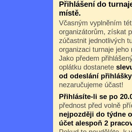
Přihlášení do turna
místě.
Včasným vyplněním této
organizátorům, získat p
zúčastnit jednotlivých 
organizaci turnaje jeho
Jako předem přihlášený
oplátku dostanete
slev
od odeslání přihlášky
nezaručujeme účast!
Přihlásíte-li se po 20.
přednost před volně př
nejpozději do týdne o
účet alespoň 2 praco
Pokud to neuděláte, k v