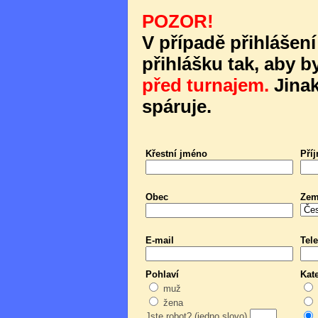
POZOR!
V případě přihlášení
přihlášku tak, aby b
před turnajem.
Jinak
spáruje.
Křestní jméno
Pří
Obec
Ze
E-mail
Tele
Pohlaví
Kat
muž
žena
Jste robot? (jedno slovo)