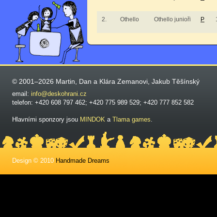
2.
Othello
Othello junioři
P
© 2001–2026 Martin, Dan a Klára Zemanovi, Jakub Těšínský
email:
info@deskohrani.cz
telefon: +420 608 797 462; +420 775 989 529; +420 777 852 582
Hlavními sponzory jsou
MINDOK
a
Tlama games
.
Design © 2010
Handmade Dreams