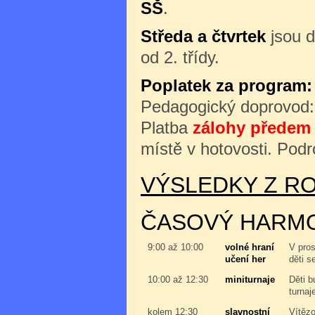
SŠ
.
Středa a čtvrtek
jsou d
od 2. třídy.
Poplatek za program:
Pedagogický doprovod
Platba
zálohy předem 
místě v hotovosti. Podr
VÝSLEDKY Z RO
ČASOVÝ HARM
9:00 až 10:00
volné hraní
V pros
učení her
děti s
10:00 až 12:30
miniturnaje
Děti b
turnaj
kolem 12:30
slavnostní
Vítězo