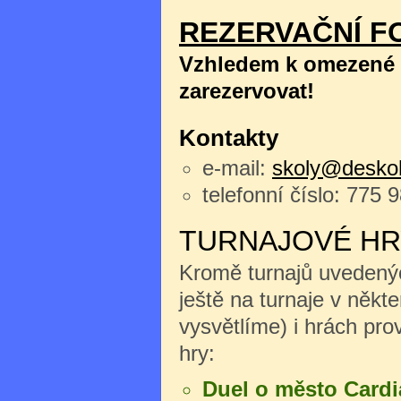
REZERVAČNÍ F
Vzhledem k omezené k
zarezervovat!
Kontakty
e-mail:
skoly@deskoh
telefonní číslo: 775 
TURNAJOVÉ HR
Kromě turnajů uvedenýc
ještě na turnaje v něk
vysvětlíme) i hrách pro
hry:
Duel o město Cardi