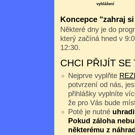
vyhlášení
Koncepce "zahraj si
Některé dny je do progr
který začíná hned v 9:0
12:30.
CHCI PŘIJÍT S
Nejprve vyplňte
REZ
potvrzení od nás, jes
přihlášky vyplníte v
že pro Vás bude míst
Poté je nutné
uhradi
Pokud záloha nebu
některému z náhrad