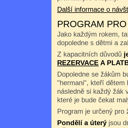
Další informace o náv
PROGRAM PRO Š
Jako každým rokem, tak
dopoledne s dětmi a zah
Z kapacitních důvodů
j
REZERVACE
A PLAT
Dopoledne se žákům b
"hermani", kteří dětem 
následně si každý žák 
které je bude čekat m
Program je určený pro ž
Pondělí a úterý
jsou d