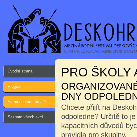
PRO ŠKOLY 
Úvodní strana
ORGANIZOVANÉ 
Program
DNY ODPOLEDN
Harmonogram turnajů
Chcete přijít na Desko
odpoledne? Určitě to j
Seznam všech akcí
kapacitních důvodů byc
pravidla pro skupiny.