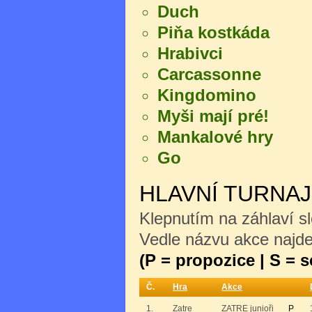
Duch
Piňa kostkáda
Hrabivci
Carcassonne
Kingdomino
Myši mají pré!
Mankalové hry
Go
HLAVNÍ TURNA
Klepnutím na záhlaví sl
Vedle názvu akce najdet
(P = propozice | S = 
Č.
Hra
Akce
1.
Zatre
ZATRE junioři
P