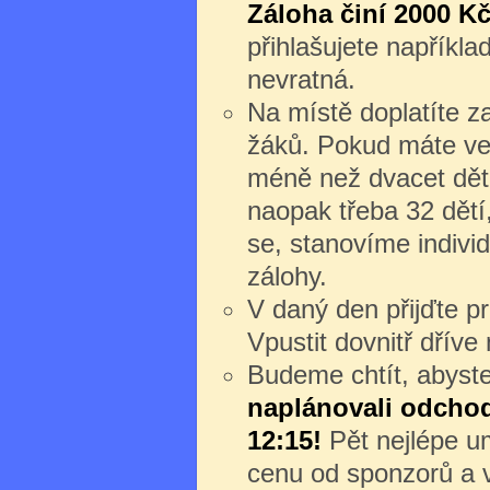
Záloha činí 2000 Kč
přihlašujete napříkl
nevratná.
Na místě doplatíte z
žáků. Pokud máte ve
méně než dvacet dět
naopak třeba 32 dětí
se, stanovíme individ
zálohy.
V daný den přijďte 
Vpustit dovnitř dřív
Budeme chtít, abyste 
naplánovali odchod 
12:15!
Pět nejlépe um
cenu od sponzorů a v