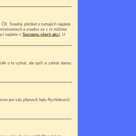
 ČR. Snadný přehled o turnajích najdete
o místnostech a snadno se z ní můžete
ací najdete v
Seznamu všech akcí
. U
lik o to vyhrát, ale spíš si zahrát danou
jsme pro vás připravili řadu Rychlokurzů