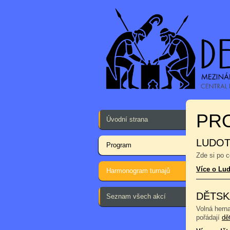
PR
Úvodní strana
LUDOT
Program
Zde si po 
Více o Lu
Harmonogram turnajů
DĚTSK
Seznam všech akcí
Volná hern
pořádají
dě