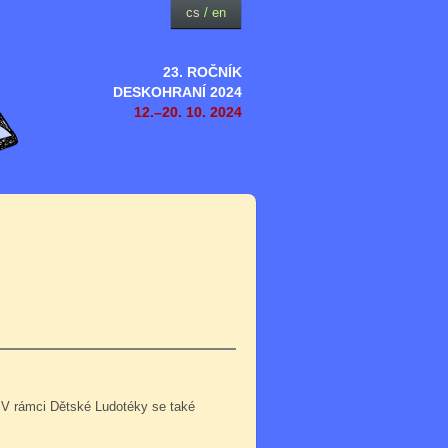
cs
/
en
23. ROČNÍK
DESKOHRANÍ 2024
12.–20. 10. 2024
 V rámci Dětské Ludotéky se také