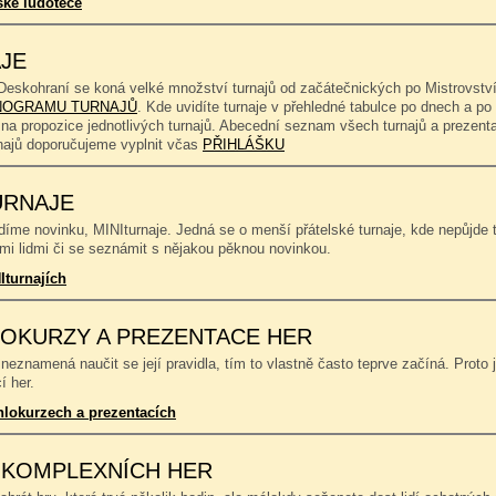
ské ludotéce
JE
Deskohraní se koná velké množství turnajů od začátečnických po Mistrovství
OGRAMU TURNAJŮ
. Kde uvidíte turnaje v přehledné tabulce po dnech a p
 na propozice jednotlivých turnajů. Abecední seznam všech turnajů a prezent
rnajů doporučujeme vyplnit včas
PŘIHLÁŠKU
URNAJE
íme novinku, MINIturnaje. Jedná se o menší přátelské turnaje, kde nepůjde to
mi lidmi či se seznámit s nějakou pěknou novinkou.
Iturnajích
OKURZY A PREZENTACE HER
neznamená naučit se její pravidla, tím to vlastně často teprve začíná. Proto 
í her.
hlokurzech a prezentacích
 KOMPLEXNÍCH HER