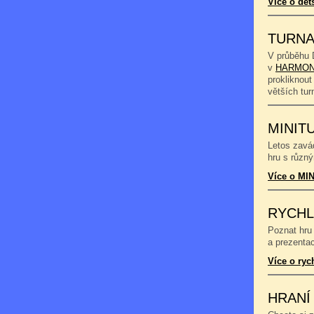
Více o dět
TURNA
V průběhu 
v
HARMON
prokliknout
větších tu
MINIT
Letos zavád
hru s různý
Více o MIN
RYCHL
Poznat hru 
a prezentac
Více o ryc
HRANÍ