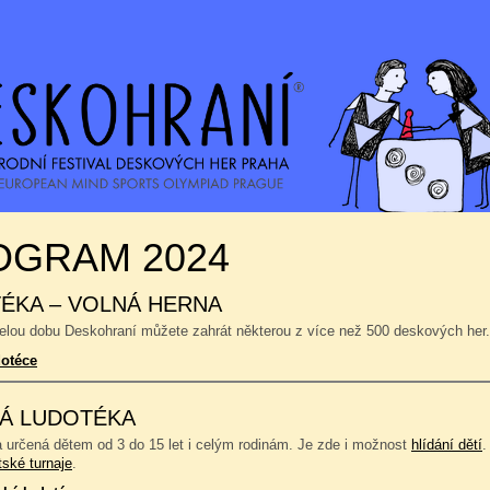
OGRAM 2024
ÉKA – VOLNÁ HERNA
celou dobu Deskohraní můžete zahrát některou z více než 500 deskových her.
dotéce
Á LUDOTÉKA
a určená dětem od 3 do 15 let i celým rodinám. Je zde i možnost
hlídání dětí
.
tské turnaje
.