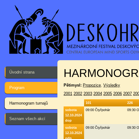
HARMONOGR
Úvodní strana
Pětimysl:
Propozice
,
Výsledky
Program
2001
2002
2003
2004
2005
2006
2007
20
Harmonogram turnajů
101
226
sobota
09:00 Čtyřpohár
09:30 O
12.10.2024
Seznam všech akcí
dop
sobota
09:00 Čtyřpohár
09:30 O
12.10.2024
odp