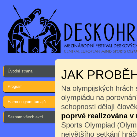
JAK PROBĚH
Úvodní strana
Program
Na olympijských hrách 
olympiádu na porovnání
Harmonogram turnajů
schopnosti dělají člov
poprvé realizována v
Seznam všech akcí
Sports Olympiad (Olymp
největšího setkání hrá