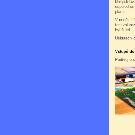
kterých ta
odpoledne, 
plánu.
V neděli 2.
festival za
byl 9 let!
Uskutečnil
Vstupů do
Podívejte 