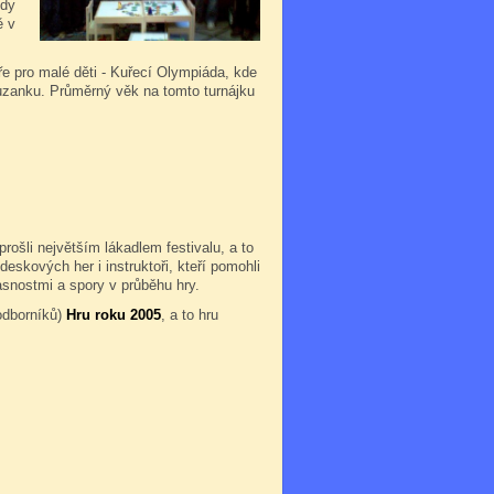
ždy
ě v
hře pro malé děti - Kuřecí Olympiáda, kde
 Zuzanku. Průměrný věk na tomto turnájku
 prošli největším lákadlem festivalu, a to
eskových her i instruktoři, kteří pomohli
asnostmi a spory v průběhu hry.
odborníků)
Hru roku 2005
, a to hru