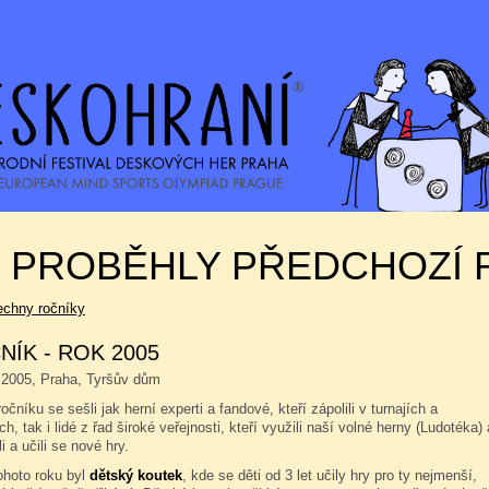
K PROBĚHLY PŘEDCHOZÍ 
echny ročníky
NÍK - ROK 2005
na 2005, Praha, Tyršův dům
očníku se sešli jak herní experti a fandové, kteří zápolili v turnajích a
ch, tak i lidé z řad široké veřejnosti, kteří využili naší volné herny (Ludotéka) 
i a učili se nové hry.
ohoto roku byl
dětský koutek
, kde se děti od 3 let učily hry pro ty nejmenší,