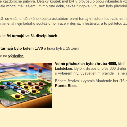
ké každoročně přibývá. Dětský koutek měl být v provozu o obou víkendech v
ale mnozí měli zájem i mimo tuto dobu, takže fungoval víc, než bylo původn
10. se v rámci dětského koutku uskutečnil první turnaj v historii festivalu ve 
znamenal nejmladšího soutěžícího hráče v dějinách festivalu, a to pětiletou
o se
94 turnajů ve 34 disciplínách.
 turnajů bylo kolem 1779
a hráči byli z 15 zemí.
se na
výsledky.
Volně příchozích bylo zhruba 4000,
kteří
Ludotékou.
Bylo k dispozici přes 300 druhů d
s výběrem hry, vysvětlením pravidel i s nej
Během festivalu vybrala Akademie her (16 
Puerto Rico.