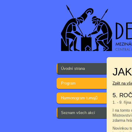
JA
Úvodní strana
Program
Zpět na vš
5. ROČ
Harmonogram turnajů
1. - 9. říj
I na tomto r
Seznam všech akcí
Mistrovství
zdarma hrál
Novinkou t