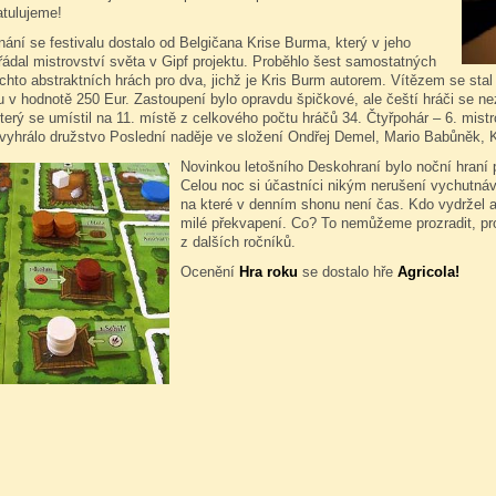
atulujeme!
ání se festivalu dostalo od Belgičana Krise Burma, který v jeho
ádal mistrovství světa v Gipf projektu. Proběhlo šest samostatných
ěchto abstraktních hrách pro dva, jichž je Kris Burm autorem. Vítězem se sta
 v hodnotě 250 Eur. Zastoupení bylo opravdu špičkové, ale čeští hráči se neztr
erý se umístil na 11. místě z celkového počtu hráčů 34. Čtyřpohár – 6. mist
 vyhrálo družstvo Poslední naděje ve složení Ondřej Demel, Mario Babůněk, K
Novinkou letošního Deskohraní bylo noční hraní
Celou noc si účastníci nikým nerušení vychutnáva
na které v denním shonu není čas. Kdo vydržel 
milé překvapení. Co? To nemůžeme prozradit, pr
z dalších ročníků.
Ocenění
Hra roku
se dostalo hře
Agricola!