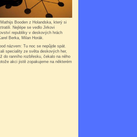
l Mathijs Booden z Holandska, který si
atili. Nejlépe se vedlo Jirkovi
rovství republiky v deskových hrách
arel Berka, Milan Horák.
 pod názvem: Tu noc se nepůjde spát.
li speciality ze světa deskových her,
až do ranního rozbřesku, čekalo na něho
otože akci jistě zopakujeme na některém