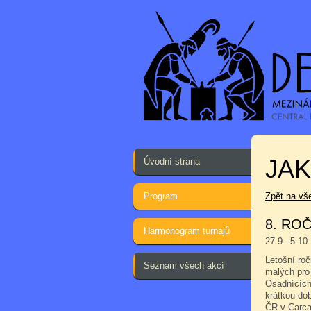
JA
Úvodní strana
Program
Zpět na vš
8. ROČ
Harmonogram turnajů
27.9.–5.10
Letošní roč
Seznam všech akcí
malých pro 
Osadnících,
krátkou do
ČR v Carca