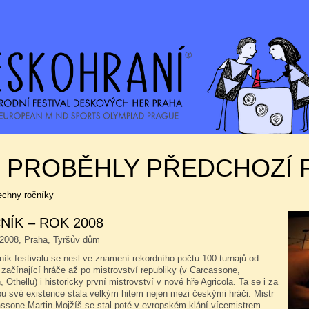
K PROBĚHLY PŘEDCHOZÍ 
echny ročníky
NÍK – ROK 2008
.2008, Praha, Tyršův dům
ník festivalu se nesl ve znamení rekordního počtu 100 turnajů od
začínající hráče až po mistrovství republiky (v Carcassone,
 Othellu) i historicky první mistrovství v nové hře Agricola. Ta se i za
bu své existence stala velkým hitem nejen mezi českými hráči. Mistr
ssone Martin Mojžíš se stal poté v evropském klání vícemistrem