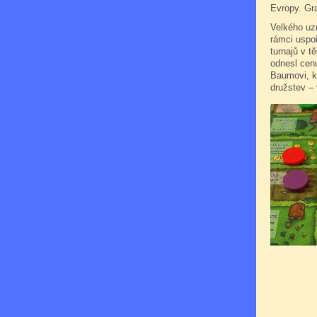
Evropy. Gr
Velkého uzn
rámci uspoř
turnajů v t
odnesl cenu
Baumovi, kt
družstev –