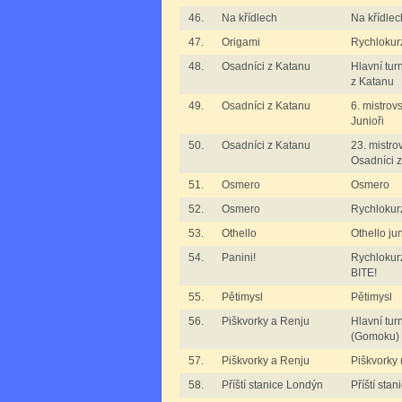
46.
Na křídlech
Na křídlec
47.
Origami
Rychlokur
48.
Osadníci z Katanu
Hlavní tur
z Katanu
49.
Osadníci z Katanu
6. mistrov
Junioři
50.
Osadníci z Katanu
23. mistro
Osadníci 
51.
Osmero
Osmero
52.
Osmero
Rychlokur
53.
Othello
Othello jun
54.
Panini!
Rychlokur
BITE!
55.
Pětimysl
Pětimysl
56.
Piškvorky a Renju
Hlavní tur
(Gomoku)
57.
Piškvorky a Renju
Piškvorky
58.
Příští stanice Londýn
Příští sta