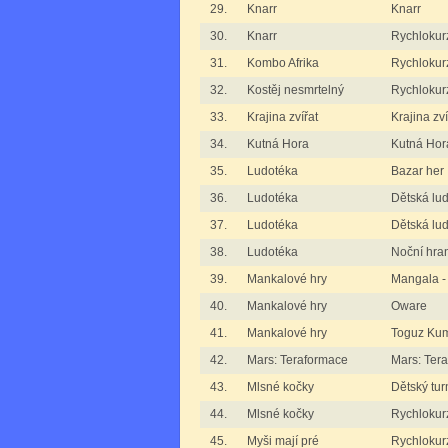
29.
Knarr
Knarr
30.
Knarr
Rychlokur
31.
Kombo Afrika
Rychlokur
32.
Kostěj nesmrtelný
Rychlokurz
33.
Krajina zvířat
Krajina zví
34.
Kutná Hora
Kutná Hora
35.
Ludotéka
Bazar her
36.
Ludotéka
Dětská lu
37.
Ludotéka
Dětská lud
38.
Ludotéka
Noční hra
39.
Mankalové hry
Mangala -
40.
Mankalové hry
Oware
41.
Mankalové hry
Toguz Kum
42.
Mars: Teraformace
Mars: Ter
43.
Mlsné kočky
Dětský tur
44.
Mlsné kočky
Rychlokur
45.
Myši mají pré
Rychlokurz