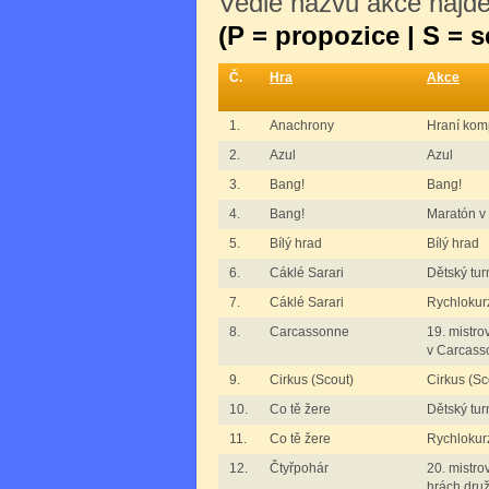
Vedle názvu akce najdet
(P = propozice | S = 
Č.
Hra
Akce
1.
Anachrony
Hraní kom
2.
Azul
Azul
3.
Bang!
Bang!
4.
Bang!
Maratón v
5.
Bílý hrad
Bílý hrad
6.
Cáklé Sarari
Dětský tur
7.
Cáklé Sarari
Rychlokurz
8.
Carcassonne
19. mistro
v Carcass
9.
Cirkus (Scout)
Cirkus (Sc
10.
Co tě žere
Dětský tur
11.
Co tě žere
Rychlokurz
12.
Čtyřpohár
20. mistro
hrách dru