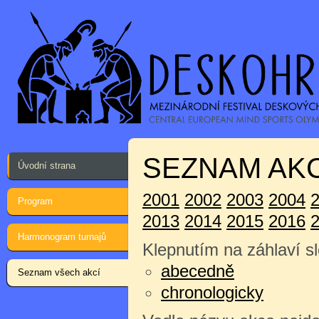
SEZNAM AKC
Úvodní strana
2001
2002
2003
2004
Program
2013
2014
2015
2016
Harmonogram turnajů
Klepnutím na záhlaví sl
abecedně
Seznam všech akcí
chronologicky