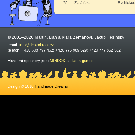
75.
Zlatá řeka
Rychlokurz
© 2001–2026 Martin, Dan a Klára Zemanovi, Jakub Těšínský
email:
info@deskohrani.cz
telefon: +420 608 797 462; +420 775 989 529; +420 777 852 582
Hlavními sponzory jsou
MINDOK
a
Tlama games
.
Design © 2010
Handmade Dreams