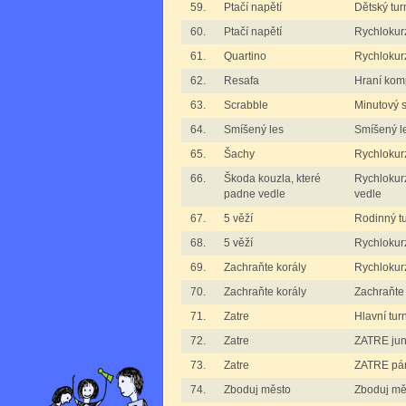
59.
Ptačí napětí
Dětský tur
60.
Ptačí napětí
Rychlokurz
61.
Quartino
Rychlokurz
62.
Resafa
Hraní kom
63.
Scrabble
Minutový 
64.
Smíšený les
Smíšený l
65.
Šachy
Rychlokurz
66.
Škoda kouzla, které
Rychlokur
padne vedle
vedle
67.
5 věží
Rodinný tu
68.
5 věží
Rychlokurz
69.
Zachraňte korály
Rychlokurz
70.
Zachraňte korály
Zachraňte 
71.
Zatre
Hlavní tur
72.
Zatre
ZATRE jun
73.
Zatre
ZATRE pá
74.
Zboduj město
Zboduj mě