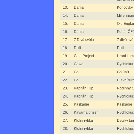
13.
Dáma
Koncovky 
14.
Dáma
Millenniu
15.
Dáma
Old Engla
16.
Dáma
Pohár ČFD
17.
7 Divů světa
7 divů svě
18.
Dixit
Dixit
19.
Gaia Project
Hraní komp
20.
Gawo
Rychlokur
21.
Go
Go 9×9
22.
Go
Hlavní tur
23.
Kapitán Flip
Rodinný tu
24.
Kapitán Flip
Rychlokurz
25.
Kaskádie
Kaskádie
26.
Kavárna příšer
Rychlokurz
27.
Klofni rybku
Dětský tur
28.
Klofni rybku
Rychlokurz