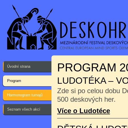
PROGRAM 2
Úvodní strana
LUDOTÉKA – V
Program
Zde si po celou dobu D
Harmonogram turnajů
500 deskových her.
Více o Ludotéce
Seznam všech akcí