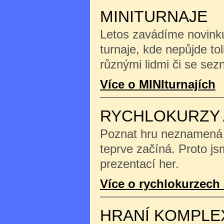
MINITURNAJE
Letos zavádíme novinku
turnaje, kde nepůjde tol
různými lidmi či se se
Více o MINIturnajích
RYCHLOKURZY 
Poznat hru neznamená na
teprve začíná. Proto js
prezentací her.
Více o rychlokurzech 
HRANÍ KOMPLE