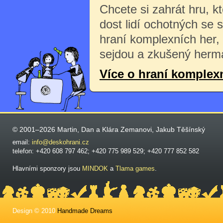
Chcete si zahrát hru, k
dost lidí ochotných se 
hraní komplexních her,
sejdou a zkušený herma
Více o hraní komplex
© 2001–2026 Martin, Dan a Klára Zemanovi, Jakub Těšínský
email:
info@deskohrani.cz
telefon: +420 608 797 462; +420 775 989 529; +420 777 852 582
Hlavními sponzory jsou
MINDOK
a
Tlama games
.
Design © 2010
Handmade Dreams