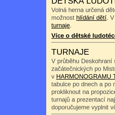
DĚTSKÁ LUDOT
Volná herna určená děte
možnost
hlídání dětí
. V
turnaje
.
Více o dětské ludotéc
TURNAJE
V průběhu Deskohraní s
začátečnických po Mist
v
HARMONOGRAMU 
tabulce po dnech a po 
prokliknout na propozi
turnajů a prezentací na
doporučujeme vyplnit 