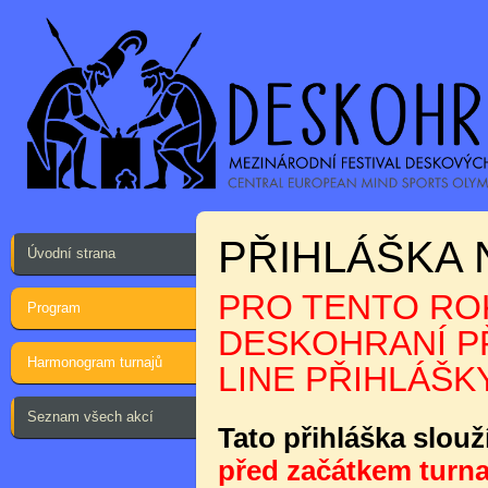
PŘIHLÁŠKA 
Úvodní strana
PRO TENTO ROK
Program
DESKOHRANÍ PŘ
Harmonogram turnajů
LINE PŘIHLÁŠKY
Seznam všech akcí
Tato přihláška slouž
před začátkem turna