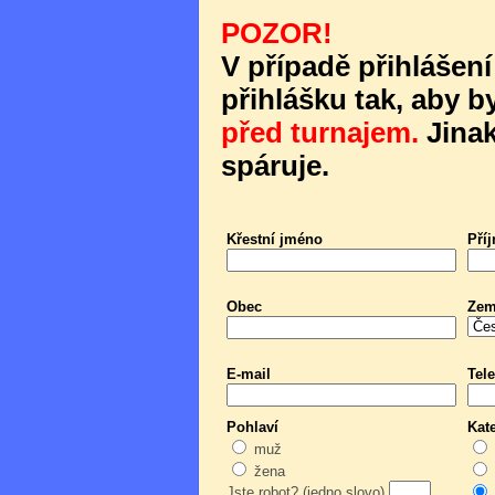
POZOR!
V případě přihlášení
přihlášku tak, aby b
před turnajem.
Jinak
spáruje.
Křestní jméno
Pří
Obec
Ze
E-mail
Tele
Pohlaví
Kat
muž
žena
Jste robot? (jedno slovo)