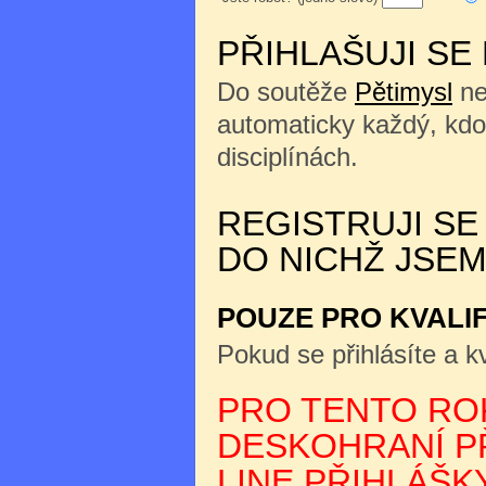
PŘIHLAŠUJI SE
Do soutěže
Pětimysl
ne
automaticky každý, kdo
disciplínách.
REGISTRUJI SE
DO NICHŽ JSEM
POUZE PRO KVALI
Pokud se přihlásíte a kv
PRO TENTO ROK
DESKOHRANÍ PŘ
LINE PŘIHLÁŠKY