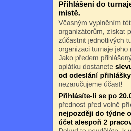
Přihlášení do turna
místě.
Včasným vyplněním této
organizátorům, získat p
zúčastnit jednotlivých 
organizaci turnaje jeho
Jako předem přihlášený
oplátku dostanete
slev
od odeslání přihlášky
nezaručujeme účast!
Přihlásíte-li se po 20.
přednost před volně př
nejpozději do týdne o
účet alespoň 2 praco
Pokud to neuděláte, k v