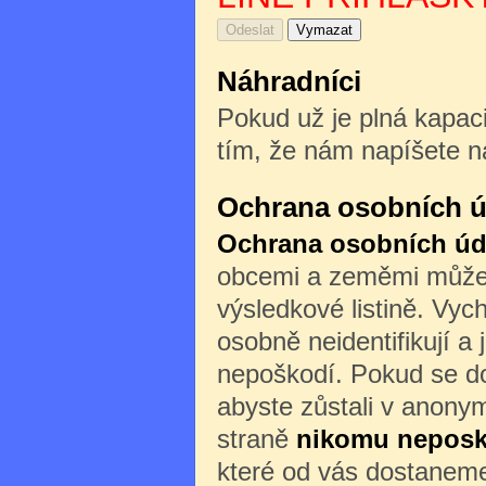
Náhradníci
Pokud už je plná kapaci
tím, že nám napíšete n
Ochrana osobních ú
Ochrana osobních úd
obcemi a zeměmi může b
výsledkové listině. Vyc
osobně neidentifikují a 
nepoškodí. Pokud se do
abyste zůstali v anony
straně
nikomu nepos
které od vás dostaneme