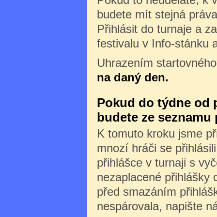
budete mít stejná práva 
Přihlásit do turnaje a z
festivalu v Info-stánku 
Uhrazením startovného
na daný den.
Pokud do týdne od př
budete ze seznamu 
K tomuto kroku jsme při
mnozí hráči se přihlásili
přihlášce v turnaji s v
nezaplacené přihlášky 
před smazáním přihlášk
nespárovala, napište n