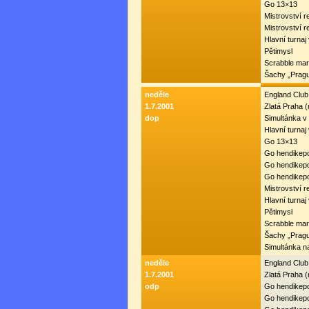
Go 13×13
Mistrovství r
Mistrovství r
Hlavní turnaj
Pětimysl
Scrabble mar
Šachy „Prag
neděle
England Club
1.7.2001
Zlatá Praha 
dop
Simultánka v
Hlavní turnaj 
Go 13×13
Go hendikepo
Go hendikepo
Go hendikepo
Mistrovství r
Hlavní turnaj
Pětimysl
Scrabble mar
Šachy „Prag
Simultánka 
neděle
England Club
1.7.2001
Zlatá Praha 
odp
Go hendikepo
Go hendikepo