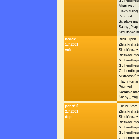
Go hendikepo
Mistrovství r
Hlavní turnaj
Pětimysl
Scrabble mar
Šachy „Prag
Simultánka 
neděle
Bridž Open
1.7.2001
Zlatá Praha 
več
Simultánka v
Bleskové mist
Go hendikepo
Go hendikepo
Go hendikepo
Mistrovství r
Hlavní turnaj
Pětimysl
Scrabble mar
Šachy „Prag
pondělí
Future Stars
2.7.2001
Zlatá Praha 
dop
Simultánka v
Bleskové mist
Go hendikepo
Go hendikepo
Go hendikepo