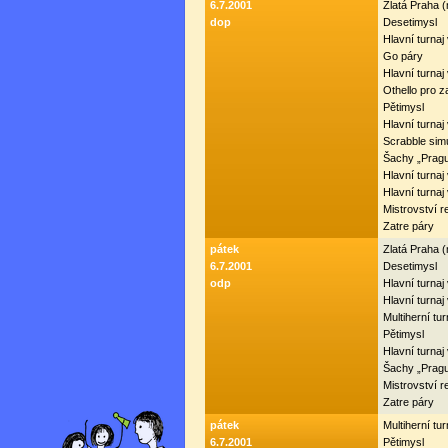
6.7.2001
Zlatá Praha 
dop
Desetimysl
Hlavní turnaj
Go páry
Hlavní turnaj
Othello pro 
Pětimysl
Hlavní turna
Scrabble sim
Šachy „Prag
Hlavní turnaj
Hlavní turnaj
Mistrovství r
Zatre páry
pátek
Zlatá Praha 
6.7.2001
Desetimysl
odp
Hlavní turnaj
Hlavní turnaj
Multiherní tur
Pětimysl
Hlavní turna
Šachy „Prag
Mistrovství r
Zatre páry
pátek
Multiherní tur
6.7.2001
Pětimysl