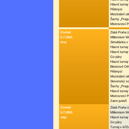
Hlavní turnaj
Pětimysl
Mezistátní u
Šachy „Prag
Mistrovství 
čtvrtek
Zlatá Praha 
5.7.2001
Millennium W
dop
Simultánka 
Hlavní turnaj
Hlavní turnaj
Go páry
Hlavní turnaj 
Bleskové Oth
Pětimysl
Mezistátní u
Slovenský sc
Šachy „Prag
Hlavní turnaj
Mistrovství 
Zatre junioři
čtvrtek
Zlatá Praha 
5.7.2001
Millennium W
odp
Hlavní turnaj
Go páry
Turnaj v kří