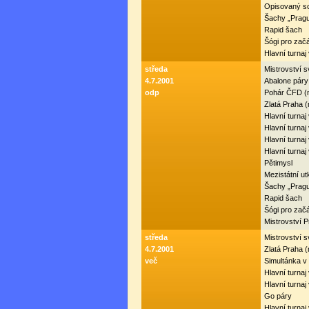
Opisovaný s
Šachy „Prag
Rapid šach
Šógi pro začá
Hlavní turna
středa
Mistrovství s
4.7.2001
Abalone páry
odp
Pohár ČFD (
Zlatá Praha 
Hlavní turnaj
Hlavní turnaj
Hlavní turnaj
Hlavní turna
Pětimysl
Mezistátní u
Šachy „Prag
Rapid šach
Šógi pro začá
Mistrovství 
středa
Mistrovství s
4.7.2001
Zlatá Praha 
več
Simultánka 
Hlavní turnaj
Hlavní turnaj
Go páry
Hlavní turnaj 