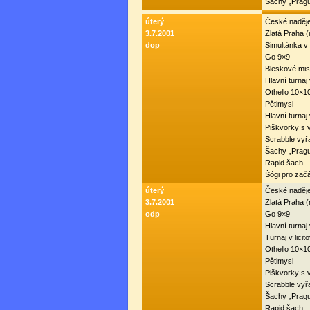
Šachy „Prag
úterý
České naděje
3.7.2001
Zlatá Praha 
dop
Simultánka 
Go 9×9
Bleskové mist
Hlavní turnaj
Othello 10×1
Pětimysl
Hlavní turnaj
Piškvorky s 
Scrabble vyř
Šachy „Prag
Rapid šach
Šógi pro zač
úterý
České naděje
3.7.2001
Zlatá Praha 
odp
Go 9×9
Hlavní turnaj
Turnaj v lici
Othello 10×1
Pětimysl
Piškvorky s 
Scrabble vyř
Šachy „Prag
Rapid šach