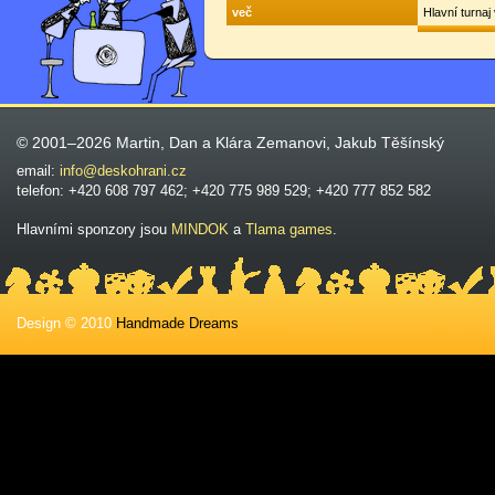
več
Hlavní turna
© 2001–2026 Martin, Dan a Klára Zemanovi, Jakub Těšínský
email:
info@deskohrani.cz
telefon: +420 608 797 462; +420 775 989 529; +420 777 852 582
Hlavními sponzory jsou
MINDOK
a
Tlama games
.
Design © 2010
Handmade Dreams