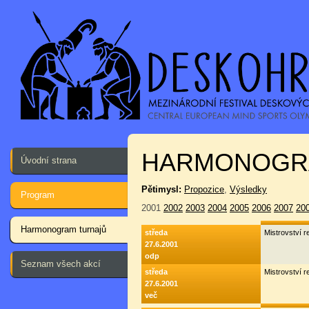
HARMONOGR
Úvodní strana
Pětimysl:
Propozice
,
Výsledky
Program
2001
2002
2003
2004
2005
2006
2007
20
Harmonogram turnajů
středa
Mistrovství r
27.6.2001
odp
Seznam všech akcí
středa
Mistrovství r
27.6.2001
več