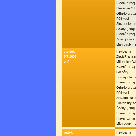
Hlavní turna
Bleskové Oth
Othello pro 
Pětimysl
Slovenský sc
Šachy „Prag
Hlavní turnaj
Zatre junioři
Mistrovství r
čtvrtek
HexDáma
5.7.2001
Zlatá Praha 
več
Millennium W
Hlavní turnaj
Go páry
Turnaj v kří
Hlavní turna
Othello pro 
Pětimysl
Scrabble sim
Slovenský sc
Šachy „Prag
Hlavní turnaj
Hlavní turnaj
Mistrovství r
pátek
HexDáma