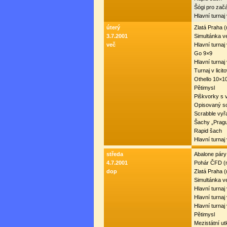
Šógi pro zač
Hlavní turna
úterý
Zlatá Praha 
3.7.2001
Simultánka v
več
Hlavní turnaj
Go 9×9
Hlavní turnaj
Turnaj v lici
Othello 10×1
Pětimysl
Piškvorky s 
Opisovaný s
Scrabble vyř
Šachy „Prag
Rapid šach
Hlavní turna
středa
Abalone páry
4.7.2001
Pohár ČFD (
dop
Zlatá Praha 
Simultánka v
Hlavní turnaj
Hlavní turnaj
Hlavní turna
Pětimysl
Mezistátní u