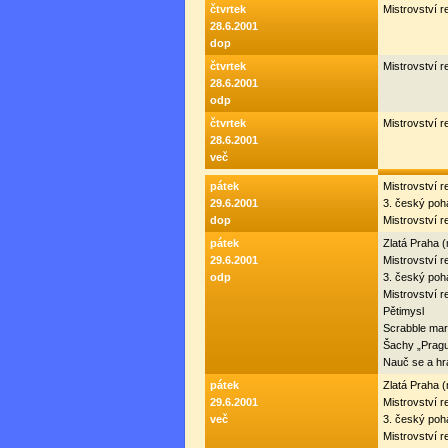
čtvrtek
Mistrovství r
28.6.2001
dop
čtvrtek
Mistrovství r
28.6.2001
odp
čtvrtek
Mistrovství r
28.6.2001
več
pátek
Mistrovství r
29.6.2001
3. český po
dop
Mistrovství r
pátek
Zlatá Praha 
29.6.2001
Mistrovství r
odp
3. český po
Mistrovství r
Pětimysl
Scrabble mar
Šachy „Prag
Nauč se a hr
pátek
Zlatá Praha 
29.6.2001
Mistrovství r
več
3. český po
Mistrovství r