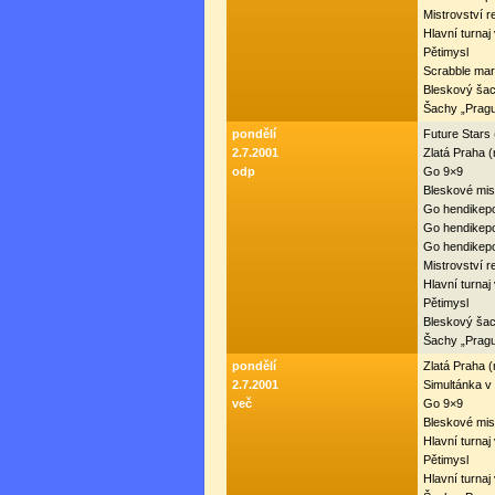
Mistrovství r
Hlavní turnaj
Pětimysl
Scrabble mar
Bleskový ša
Šachy „Prag
pondělí
Future Stars
2.7.2001
Zlatá Praha 
odp
Go 9×9
Bleskové mist
Go hendikepo
Go hendikepo
Go hendikepo
Mistrovství r
Hlavní turnaj
Pětimysl
Bleskový ša
Šachy „Prag
pondělí
Zlatá Praha 
2.7.2001
Simultánka 
več
Go 9×9
Bleskové mist
Hlavní turnaj
Pětimysl
Hlavní turnaj