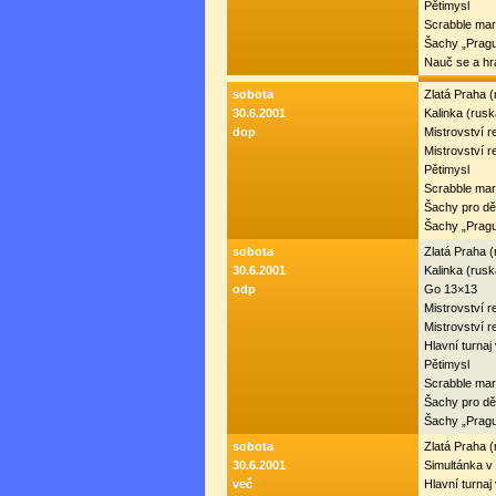
Pětimysl
Scrabble mar
Šachy „Prag
Nauč se a hr
sobota
Zlatá Praha 
30.6.2001
Kalinka (rus
dop
Mistrovství r
Mistrovství r
Pětimysl
Scrabble mar
Šachy pro dě
Šachy „Prag
sobota
Zlatá Praha 
30.6.2001
Kalinka (rus
odp
Go 13×13
Mistrovství r
Mistrovství r
Hlavní turnaj
Pětimysl
Scrabble mar
Šachy pro dě
Šachy „Prag
sobota
Zlatá Praha 
30.6.2001
Simultánka v
več
Hlavní turnaj 