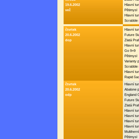
19.6.2002
Hlavní tu
več
Pětimysl
Hlavní tu
Scrabble
čtvrtek
Hlavní tu
20.6.2002
Future S
dop
Zlatá Pr
Hlavní tu
Go 9×9
Pětimysl
Varianty 
Scrabble
Hlavní tu
Rapid ša
čtvrtek
Hlavní tu
20.6.2002
Abalone 
odp
England 
Future S
Zlatá Pr
Hlavní tur
Hlavní tur
Hlavní tu
Hlavní tu
Multiherní
Pětimysl