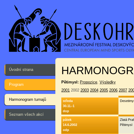
HARMONOGR
Úvodní strana
Pětimysl:
Propozice
,
Výsledky
Program
2001
2002
2003
2004
2005
2006
2007
20
Harmonogram turnajů
středa
Desetimy
30.11.-1
dop
Seznam všech akcí
pátek
Zlatá Pr
14.6.2002
Pětimysl
odp