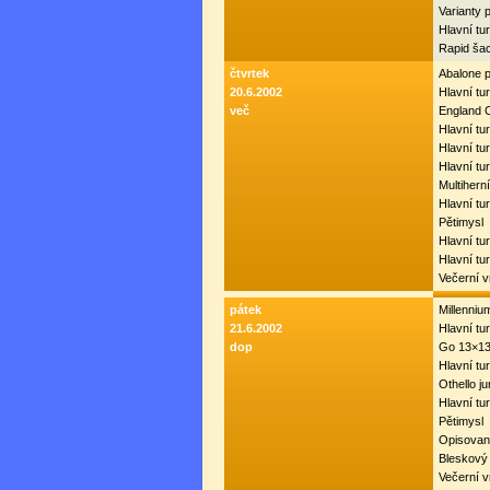
Varianty 
Hlavní tu
Rapid ša
čtvrtek
Abalone 
20.6.2002
Hlavní tu
več
England 
Hlavní tur
Hlavní tur
Hlavní tu
Multiherní
Hlavní tu
Pětimysl
Hlavní tu
Hlavní tur
Večerní 
pátek
Millenni
21.6.2002
Hlavní tur
dop
Go 13×1
Hlavní tur
Othello ju
Hlavní tur
Pětimysl
Opisovan
Bleskový
Večerní 