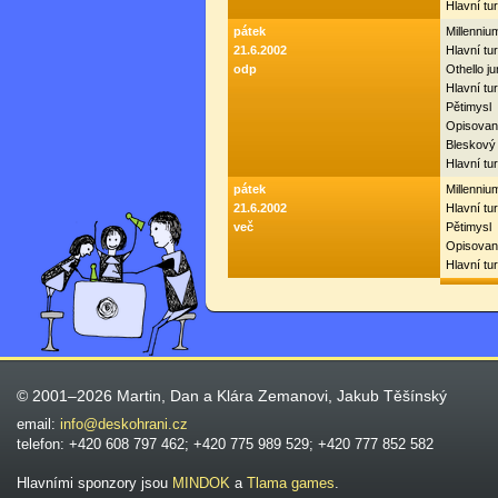
Hlavní tu
pátek
Millenni
21.6.2002
Hlavní tur
odp
Othello ju
Hlavní tur
Pětimysl
Opisovan
Bleskový
Hlavní tu
pátek
Millenni
21.6.2002
Hlavní tur
več
Pětimysl
Opisovan
Hlavní tu
© 2001–2026 Martin, Dan a Klára Zemanovi, Jakub Těšínský
email:
info@deskohrani.cz
telefon: +420 608 797 462; +420 775 989 529; +420 777 852 582
Hlavními sponzory jsou
MINDOK
a
Tlama games
.