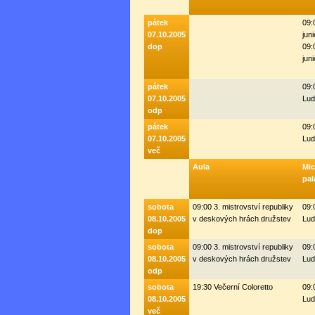
pátek
09:
07.10.2005
juni
dop
09:
juni
pátek
09:
07.10.2005
Lud
odp
pátek
09:
07.10.2005
Lud
več
Aula
Mi
pal
sobota
09:00 3. mistrovství republiky
09:
08.10.2005
v deskových hrách družstev
Lud
dop
sobota
09:00 3. mistrovství republiky
09:
08.10.2005
v deskových hrách družstev
Lud
odp
sobota
19:30 Večerní Coloretto
09:
08.10.2005
Lud
več