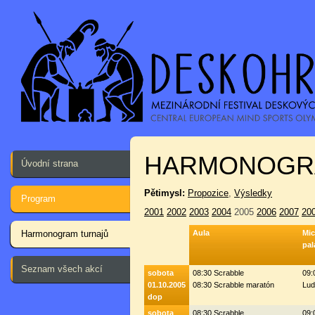
HARMONOGR
Úvodní strana
Pětimysl:
Propozice
,
Výsledky
Program
2001
2002
2003
2004
2005
2006
2007
20
Harmonogram turnajů
Aula
Mi
pal
Seznam všech akcí
sobota
08:30 Scrabble
09:
01.10.2005
08:30 Scrabble maratón
Lud
dop
sobota
08:30 Scrabble
09: