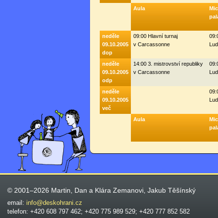
Aula
Mi
pal
neděle
09:00 Hlavní turnaj
09:
09.10.2005
v Carcassonne
Lud
dop
neděle
14:00 3. mistrovství republiky
09:
09.10.2005
v Carcassonne
Lud
odp
neděle
09:
09.10.2005
Lud
več
Aula
Mi
pal
© 2001–2026 Martin, Dan a Klára Zemanovi, Jakub Těšínský
email:
info@deskohrani.cz
telefon: +420 608 797 462; +420 775 989 529; +420 777 852 582