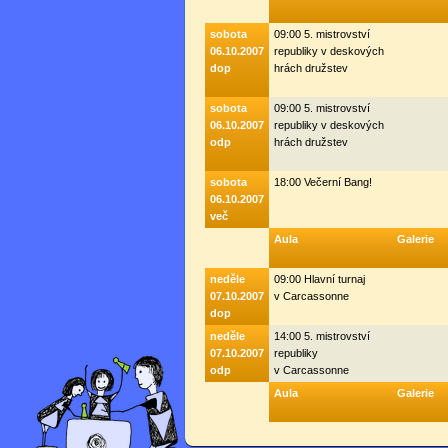
sobota
09:00 5. mistrovství
06.10.2007
republiky v deskových
dop
hrách družstev
sobota
09:00 5. mistrovství
06.10.2007
republiky v deskových
odp
hrách družstev
sobota
18:00 Večerní Bang!
06.10.2007
več
Aula
Galerie
neděle
09:00 Hlavní turnaj
07.10.2007
v Carcassonne
dop
neděle
14:00 5. mistrovství
07.10.2007
republiky
odp
v Carcassonne
Aula
Galerie