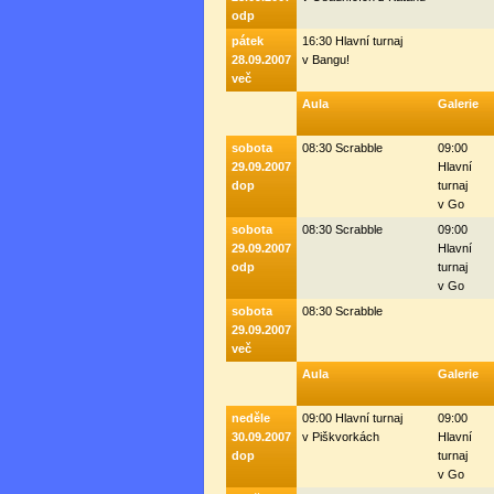
odp
pátek
16:30 Hlavní turnaj
28.09.2007
v Bangu!
več
Aula
Galerie
sobota
08:30 Scrabble
09:00
29.09.2007
Hlavní
dop
turnaj
v Go
sobota
08:30 Scrabble
09:00
29.09.2007
Hlavní
odp
turnaj
v Go
sobota
08:30 Scrabble
29.09.2007
več
Aula
Galerie
neděle
09:00 Hlavní turnaj
09:00
30.09.2007
v Piškvorkách
Hlavní
dop
turnaj
v Go