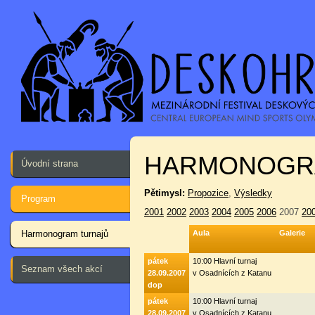
HARMONOGR
Úvodní strana
Pětimysl:
Propozice
,
Výsledky
Program
2001
2002
2003
2004
2005
2006
2007
20
Harmonogram turnajů
Aula
Galerie
pátek
10:00 Hlavní turnaj
Seznam všech akcí
28.09.2007
v Osadnících z Katanu
dop
pátek
10:00 Hlavní turnaj
28.09.2007
v Osadnících z Katanu