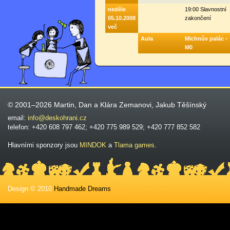
neděle
19:00 Slavnostní
05.10.2008
zakončení
več
Aula
Michnův palác -
M0
© 2001–2026 Martin, Dan a Klára Zemanovi, Jakub Těšínský
email:
info@deskohrani.cz
telefon: +420 608 797 462; +420 775 989 529; +420 777 852 582
Hlavními sponzory jsou
MINDOK
a
Tlama games
.
Design © 2010
Handmade Dreams