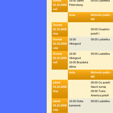
středa
16:00 Sankt
09:00 Ludotéka
01.10.2008
Petersburg
več
Aula
Michnův palác -
M0
čtvrtek
02.10.2008
09:00 Osadníci
dop
junioři I
čtvrtek
16:00
09:00 Ludotéka
02.10.2008
Vikingové
odp
čtvrtek
16:00
09:00 Ludotéka
02.10.2008
Vikingové
več
16:00 Brazilská
dáma
Aula
Michnův palác -
M0
pátek
09:00 Go junioři
03.10.2008
hlavní turnaj
dop
09:00 Trans
America junioři
pátek
16:00 Doba
09:00 Ludotéka
03.10.2008
kamenná
odp