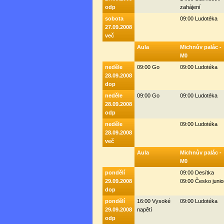
odp
zahájení
sobota
09:00 Ludotéka
27.09.2008
več
Aula
Michnův palác -
M0
neděle
09:00 Go
09:00 Ludotéka
28.09.2008
dop
neděle
09:00 Go
09:00 Ludotéka
28.09.2008
odp
neděle
09:00 Ludotéka
28.09.2008
več
Aula
Michnův palác -
M0
pondělí
09:00 Desítka
29.09.2008
09:00 Česko junio
dop
pondělí
16:00 Vysoké
09:00 Ludotéka
29.09.2008
napětí
odp