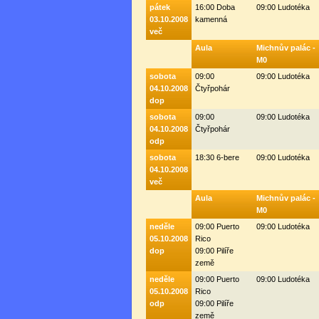
pátek
16:00 Doba
09:00 Ludotéka
03.10.2008
kamenná
več
Aula
Michnův palác -
M0
sobota
09:00
09:00 Ludotéka
04.10.2008
Čtyřpohár
dop
sobota
09:00
09:00 Ludotéka
04.10.2008
Čtyřpohár
odp
sobota
18:30 6-bere
09:00 Ludotéka
04.10.2008
več
Aula
Michnův palác -
M0
neděle
09:00 Puerto
09:00 Ludotéka
05.10.2008
Rico
dop
09:00 Pilíře
země
neděle
09:00 Puerto
09:00 Ludotéka
05.10.2008
Rico
odp
09:00 Pilíře
země