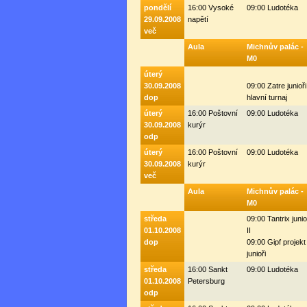
pondělí
16:00 Vysoké
09:00 Ludotéka
29.09.2008
napětí
več
Aula
Michnův palác -
M0
úterý
30.09.2008
09:00 Zatre junioři
dop
hlavní turnaj
úterý
16:00 Poštovní
09:00 Ludotéka
30.09.2008
kurýr
odp
úterý
16:00 Poštovní
09:00 Ludotéka
30.09.2008
kurýr
več
Aula
Michnův palác -
M0
středa
09:00 Tantrix junio
01.10.2008
II
dop
09:00 Gipf projekt
junioři
středa
16:00 Sankt
09:00 Ludotéka
01.10.2008
Petersburg
odp