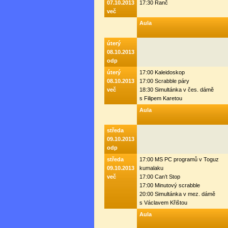
07.10.2013
17:30 Ranč
več
Aula
úterý
08.10.2013
odp
úterý
17:00 Kaleidoskop
08.10.2013
17:00 Scrabble páry
več
18:30 Simultánka v čes. dámě
s Filipem Karetou
Aula
středa
09.10.2013
odp
středa
17:00 MS PC programů v Toguz
09.10.2013
kumalaku
več
17:00 Can’t Stop
17:00 Minutový scrabble
20:00 Simultánka v mez. dámě
s Václavem Křištou
Aula