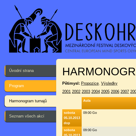
HARMONOGR
Úvodní strana
Pětimysl:
Propozice
,
Výsledky
Program
2001
2002
2003
2004
2005
2006
2007
20
Harmonogram turnajů
Aula
sobota
09:00 Go
Seznam všech akcí
05.10.2013
dop
sobota
09:00 Go
05.10.2013