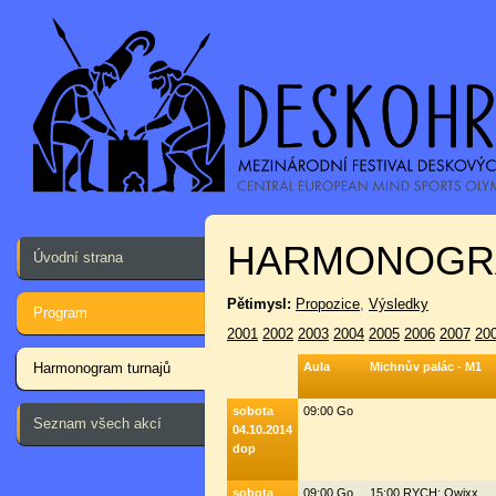
HARMONOGR
Úvodní strana
Pětimysl:
Propozice
,
Výsledky
Program
2001
2002
2003
2004
2005
2006
2007
20
Harmonogram turnajů
Aula
Michnův palác - M1
sobota
09:00 Go
Seznam všech akcí
04.10.2014
dop
sobota
09:00 Go
15:00 RYCH: Qwixx