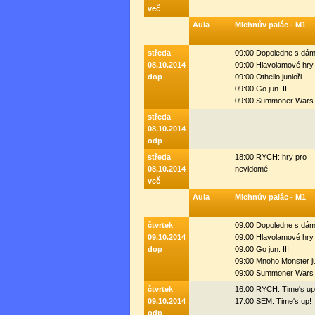
več
Aula
Michnův palác - M1
středa
09:00 Dopoledne s dá
08.10.2014
09:00 Hlavolamové hry
dop
09:00 Othello junioři
09:00 Go jun. II
09:00 Summoner Wars 
středa
08.10.2014
odp
středa
18:00 RYCH: hry pro
08.10.2014
nevidomé
več
Aula
Michnův palác - M1
čtvrtek
09:00 Dopoledne s dá
09.10.2014
09:00 Hlavolamové hry
dop
09:00 Go jun. III
09:00 Mnoho Monster j
09:00 Summoner Wars 
čtvrtek
16:00 RYCH: Time's up
09.10.2014
17:00 SEM: Time's up!
odp