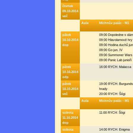
čtvrtek
09.10.2014
več
Aula
Michnův palác - M1
pátek
09:00 Dopoledne s dá
10.10.2014
09:00 Hlavolamové hry
dop
09:00 Hodina duchů jun
09:00 Go jun. IV
09:00 Summoner Wars 
09:00 Panic Lab junioři
pátek
16:00 RYCH: Malacca
10.10.2014
odp
pátek
19:00 RYCH: Burgund
10.10.2014
hrady
več
20:00 RYCH: Šógi
Aula
Michnův palác - M1
sobota
11:00 RYCH: Šógi
11.10.2014
dop
sobota
14:00 RYCH: Enigma