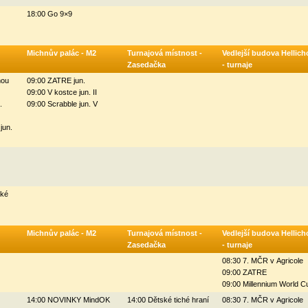
18:00 Go 9×9
Michnův palác - M2
Turnajová místnost -
Vedlejší budova Hellich
Zasedačka
- turnaje
mou
09:00 ZATRE jun.
09:00 V kostce jun. II
.
09:00 Scrabble jun. V
jun.
ské
Michnův palác - M2
Turnajová místnost -
Vedlejší budova Hellich
Zasedačka
- turnaje
08:30 7. MČR v Agricole
09:00 ZATRE
09:00 Millennium World C
14:00 NOVINKY MindOK
14:00 Dětské tiché hraní
08:30 7. MČR v Agricole