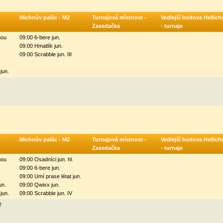
Michnův palác - M2
Turnajová místnost -
Vedlejší budova Hellich
Zasedačka
- turnaje
mou
09:00 6-bere jun.
09:00 Hmatlík jun.
09:00 Scrabble jun. III
jun.
Michnův palác - M2
Turnajová místnost -
Vedlejší budova Hellich
Zasedačka
- turnaje
mou
09:00 Osadníci jun. hl.
09:00 6-bere jun.
09:00 Umí prase létat jun.
un.
09:00 Qwixx jun.
jun.
09:00 Scrabble jun. IV
!