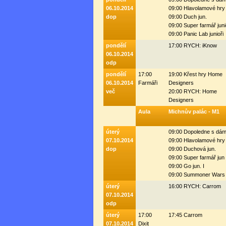
06.10.2014
09:00 Hlavolamové hry
dop
09:00 Duch jun.
09:00 Super farmář juni
09:00 Panic Lab junioři
pondělí
17:00 RYCH: iKnow
06.10.2014
odp
pondělí
17:00
19:00 Křest hry Home
06.10.2014
Farmáři
Designers
več
20:00 RYCH: Home
Designers
Aula
Michnův palác - M1
úterý
09:00 Dopoledne s dá
07.10.2014
09:00 Hlavolamové hry
dop
09:00 Duchová jun.
09:00 Super farmář jun 
09:00 Go jun. I
09:00 Summoner Wars 
úterý
16:00 RYCH: Carrom
07.10.2014
odp
úterý
17:00
17:45 Carrom
07.10.2014
Dixit