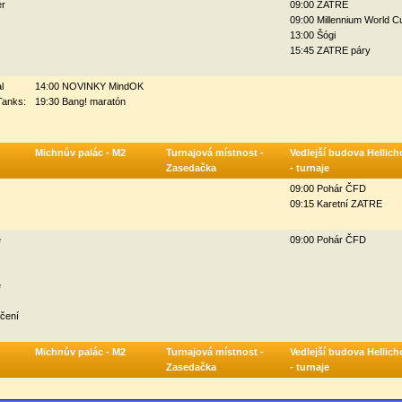
r
09:00 ZATRE
09:00 Millennium World C
13:00 Šógi
15:45 ZATRE páry
l
14:00 NOVINKY MindOK
Tanks:
19:30 Bang! maratón
Michnův palác - M2
Turnajová místnost -
Vedlejší budova Hellich
Zasedačka
- turnaje
09:00 Pohár ČFD
09:15 Karetní ZATRE
é
09:00 Pohár ČFD
é
nčení
Michnův palác - M2
Turnajová místnost -
Vedlejší budova Hellich
Zasedačka
- turnaje