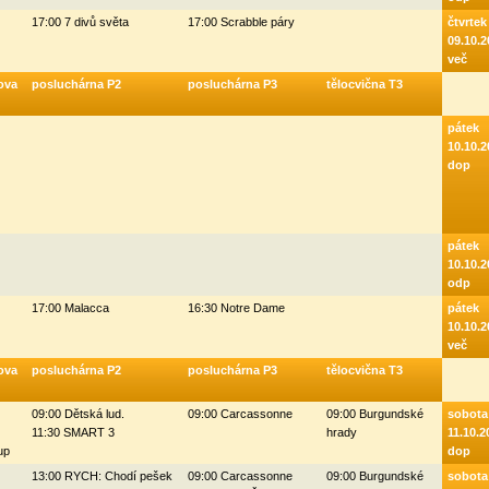
17:00 7 divů světa
17:00 Scrabble páry
čtvrtek
09.10.2
več
ova
posluchárna P2
posluchárna P3
tělocvična T3
pátek
10.10.2
dop
pátek
10.10.2
odp
17:00 Malacca
16:30 Notre Dame
pátek
10.10.2
več
ova
posluchárna P2
posluchárna P3
tělocvična T3
09:00 Dětská lud.
09:00 Carcassonne
09:00 Burgundské
sobota
11:30 SMART 3
hrady
11.10.2
up
dop
13:00 RYCH: Chodí pešek
09:00 Carcassonne
09:00 Burgundské
sobota