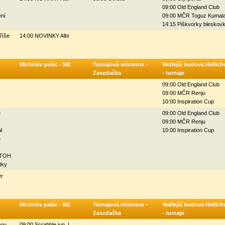
09:00 Old England Club
ení
09:00 MČR Toguz Kumal
14:15 Piškvorky bleskov
říše
14:00 NOVINKY Albi
Michnův palác - M2
Turnajová místnost -
Vedlejší budova Hellich
Zasedačka
- turnaje
09:00 Old England Club
09:00 MČR Renju
10:00 Inspiration Cup
é
09:00 Old England Club
09:00 MČR Renju
l
10:00 Inspiration Cup
é
 STOH
tky
r
Michnův palác - M2
Turnajová místnost -
Vedlejší budova Hellich
Zasedačka
- turnaje
mou
09:00 Scrabble jun. I