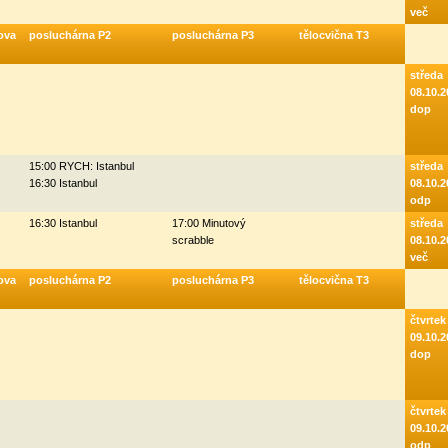
več
ova
posluchárna P2
posluchárna P3
tělocvična T3
středa
08.10.2
dop
15:00 RYCH: Istanbul
středa
16:30 Istanbul
08.10.2
odp
16:30 Istanbul
17:00 Minutový
středa
scrabble
08.10.2
več
ova
posluchárna P2
posluchárna P3
tělocvična T3
čtvrtek
09.10.2
dop
čtvrtek
09.10.2
odp