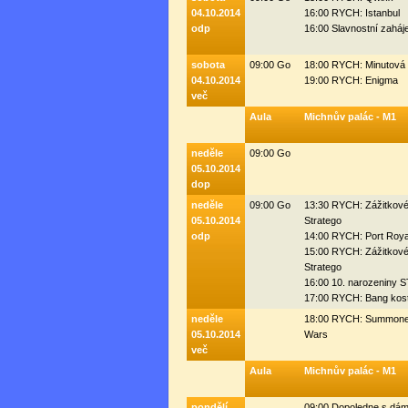
04.10.2014
16:00 RYCH: Istanbul
odp
16:00 Slavnostní zaháj
sobota
09:00 Go
18:00 RYCH: Minutová 
04.10.2014
19:00 RYCH: Enigma
več
Aula
Michnův palác - M1
neděle
09:00 Go
05.10.2014
dop
neděle
09:00 Go
13:30 RYCH: Zážitkov
05.10.2014
Stratego
odp
14:00 RYCH: Port Roya
15:00 RYCH: Zážitkov
Stratego
16:00 10. narozeniny
17:00 RYCH: Bang kos
neděle
18:00 RYCH: Summone
05.10.2014
Wars
več
Aula
Michnův palác - M1
pondělí
09:00 Dopoledne s dá