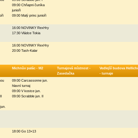
09:00 Chňapni čuníka
junioři
oři
09:00 Malý princ junioři
16:00 NOVINKY RexHry
17:30 Vládce Tokia
16:00 NOVINKY RexHry
20:00 Tash-Kalar
Michnův palác - M2
Turnajová místnost -
Vedlejší budova Hellich
Zasedačka
- turnaje
mou
09:00 Carcassonne jun.
hlavní turnaj
09:00 V kostce jun.
II
09:00 Scrabble jun. II
jun.
18:00 Go 13×13