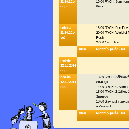
11.10.2014
16:00 RYCH: Summone
odp
Wars
sobota
18:00 RYCH: Port Roya
11.10.2014
20:00 RYCH: World of 
več
Rush
22:00 Noční hraní
Aula
Michnův palác - M1
neděle
12.10.2014
dop
neděle
13:30 RYCH: Zážitkov
12.10.2014
Stratego
odp
14:00 RYCH: Caverna
15:00 RYCH: Zážitkov
Stratego
16:00 Slavnostní zako
a Pětimysl
Aula
Michnův palác - M1