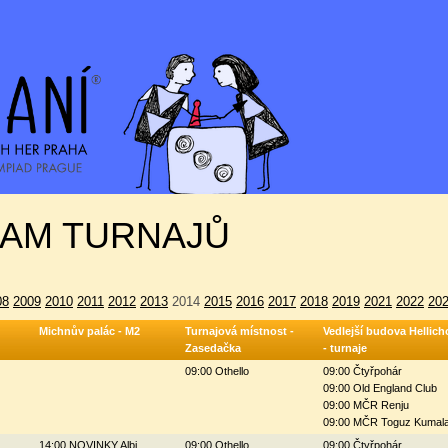
AM TURNAJŮ
08
2009
2010
2011
2012
2013
2014
2015
2016
2017
2018
2019
2021
2022
20
Michnův palác - M2
Turnajová místnost -
Vedlejší budova Hellich
Zasedačka
- turnaje
09:00 Othello
09:00 Čtyřpohár
09:00 Old England Club
09:00 MČR Renju
09:00 MČR Toguz Kumal
14:00 NOVINKY Albi
09:00 Othello
09:00 Čtyřpohár