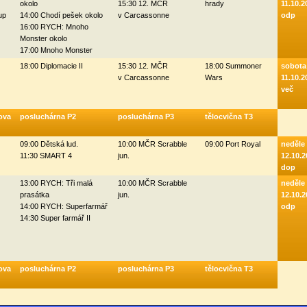
okolo
15:30 12. MČR
hrady
11.10.2
up
14:00 Chodí pešek okolo
v Carcassonne
odp
16:00 RYCH: Mnoho
Monster okolo
17:00 Mnoho Monster
18:00 Diplomacie II
15:30 12. MČR
18:00 Summoner
sobota
v Carcassonne
Wars
11.10.2
več
ova
posluchárna P2
posluchárna P3
tělocvična T3
09:00 Dětská lud.
10:00 MČR Scrabble
09:00 Port Royal
neděle
11:30 SMART 4
jun.
12.10.2
dop
13:00 RYCH: Tři malá
10:00 MČR Scrabble
neděle
prasátka
jun.
12.10.2
14:00 RYCH: Superfarmář
odp
14:30 Super farmář II
ova
posluchárna P2
posluchárna P3
tělocvična T3