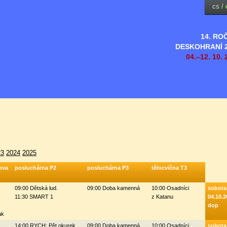
cs
/
14. RO
DESKOHRANÍ 
04.–12. 10. 
23
2024
2025
ova
posluchárna P2
posluchárna P3
tělocvična T3
09:00 Dětská lud.
09:00 Doba kamenná
10:00 Osadníci
sobota
11:30 SMART 1
z Katanu
04.10.2
dop
ak
14:00 RYCH: Pět okurek
09:00 Doba kamenná
10:00 Osadníci
sobota