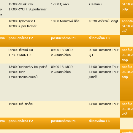
15:00 Pět okurek
17:00 Qwixx
z Katanu
04.10.2
ak
17:00 RYCH: Superfarmář
odp
ka
18:00 Diplomacie I
19:00 Minutová říše
18:30 Večerní Bang!
sobota
18:00 Super farmář I
04.10.2
več
ova
posluchárna P2
posluchárna P3
tělocvična T3
09:00 Dětská lud.
09:00 13. MČR
09:00 Dominion Tour
neděle
11:30 SMART 2
v Osadnících
QT
05.10.2
dop
13:00 Duchová v koupelně
09:00 13. MČR
14:00 Dominion Tour
neděle
15:00 Duch
v Osadnících
14:00 Dominion Tour
05.10.2
17:00 Hodina duchů
junioři
odp
19:00 Duší finále
14:00 Dominion Tour
neděle
05.10.2
več
ova
posluchárna P2
posluchárna P3
tělocvična T3
ponděl