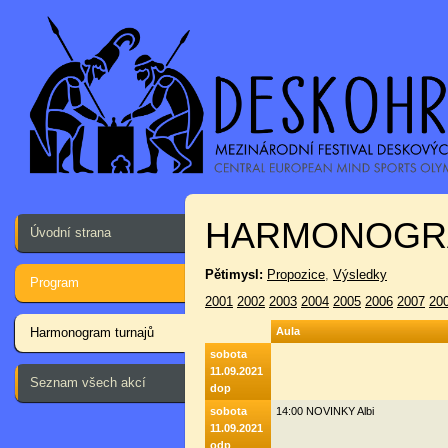
HARMONOGR
Úvodní strana
Pětimysl:
Propozice
,
Výsledky
Program
2001
2002
2003
2004
2005
2006
2007
20
Harmonogram turnajů
Aula
sobota
11.09.2021
Seznam všech akcí
dop
sobota
14:00 NOVINKY Albi
11.09.2021
odp