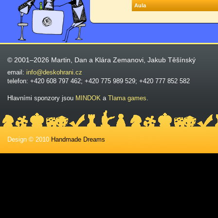
Aula
© 2001–2026 Martin, Dan a Klára Zemanovi, Jakub Těšínský
email:
info@deskohrani.cz
telefon: +420 608 797 462; +420 775 989 529; +420 777 852 582
Hlavními sponzory jsou
MINDOK
a
Tlama games
.
Design © 2010
Handmade Dreams