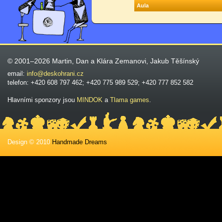
Aula
© 2001–2026 Martin, Dan a Klára Zemanovi, Jakub Těšínský
email:
info@deskohrani.cz
telefon: +420 608 797 462; +420 775 989 529; +420 777 852 582
Hlavními sponzory jsou
MINDOK
a
Tlama games
.
Design © 2010
Handmade Dreams