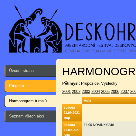
HARMONOGR
Úvodní strana
Pětimysl:
Propozice
,
Výsledky
Program
2001
2002
2003
2004
2005
2006
2007
20
Harmonogram turnajů
Aula
sobota
11.09.2021
Seznam všech akcí
dop
sobota
14:00 NOVINKY Albi
11.09.2021
odp