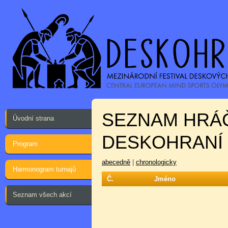
SEZNAM HRÁ
Úvodní strana
DESKOHRANÍ 
Program
abecedně
|
chronologicky
Harmonogram turnajů
Č.
Jméno
Seznam všech akcí