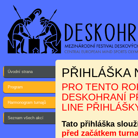
PŘIHLÁŠKA 
Úvodní strana
PRO TENTO ROK
Program
DESKOHRANÍ PŘ
Harmonogram turnajů
LINE PŘIHLÁŠKY
Seznam všech akcí
Tato přihláška slouž
před začátkem turna