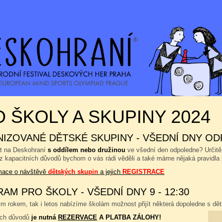
 ŠKOLY A SKUPINY 2024
IZOVANÉ DĚTSKÉ SKUPINY - VŠEDNÍ DNY OD
ít na Deskohraní
s oddílem nebo družinou
ve všední den odpoledne? Určitě
 z kapacitních důvodů bychom o vás rádi věděli a také máme nějaká pravidla 
rmace o návštěvě
dětských skupin
a jejich
REGISTRACE
AM PRO ŠKOLY - VŠEDNÍ DNY 9 - 12:30
 rokem, tak i letos nabízíme školám možnost přijít některá dopoledne s dětm
ích důvodů
je nutná
REZERVACE
A PLATBA ZÁLOHY!