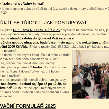
"zahraj si pořádný turnaj"
 je do programu zařazen větší turnaj (viz tabulka dole), který začíná hned v 9
12:30.
PŘIJÍT SE TŘÍDOU - JAK POSTUPOVAT
e vyplňte
REZERVAČNÍ FORMULÁŘ 2025
a vyčkejte na potvrzení od nás, je
hlášky vyplníte více dnů, kdy můžete, je vyšší pravděpodobnost, že pro Vás 
e nutné
uhradit zálohu do týdne od Vaší rezervace.
 záloha nebude uhrazena, bude Vaše místo nabídnuto některému z náhr
 činí 2000 Kč/třída.
Třída je maximálně 30 žáků, takže když přihlašujete na
 je nevratná.
tě doplatíte za zbytek žáků. Pokud máte ve třídě
ež dvacet dětí nebo naopak třeba 32 dětí,
 se, stanovíme individuální výši zálohy.
 den přijďte prosím
v 9 hodin
. U vchodu si vás
neme. Vpustit dovnitř dříve než v 9 hodin
l není možné!
 chtít, abyste děti nechali dohrát turnaje, tedy
 naplánovali odchod nejlépe až po 12:30, ne
říve než 12:15!
Pět nejlépe umístěných dětí v
 turnaji obdrží drobnou cenu od sponzorů a vítěz
e medaili.
VAČNÍ FORMULÁŘ 2025