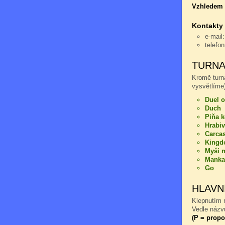
Vzhledem k
Kontakty
e-mail
telefo
TURNA
Kromě turn
vysvětlíme)
Duel o
Duch
Piňa 
Hrabiv
Carca
Kingd
Myši m
Manka
Go
HLAVN
Klepnutím n
Vedle názvu
(P = propo