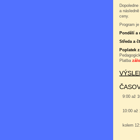
Dopoledne 
a následně
ceny.
Program je 
Pondělí a 
Středa a čt
Poplatek 
Pedagogic
Platba
zál
VÝSLE
ČASO
9:00 až 
10:00 až
kolem 12