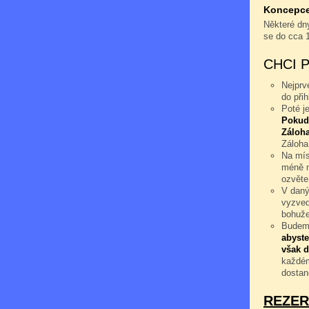
Koncepce 
Některé dny
se do cca 
CHCI 
Nejprv
do při
Poté j
Pokud
Záloha
Záloha
Na mís
méně n
ozvěte
V daný
vyzved
bohuže
Budeme
abyste
však d
každém
dostan
REZER