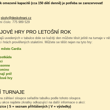
 omezené kapacitě (cca 150 dětí denně) je potřeba se zarezervovat!
:
skoly@deskohrani.cz
nní číslo: 775 989 529
JOVÉ HRY PRO LETOŠNÍ ROK
ajů uvedených v tabulce dole se každý den můžete těsit ještě na turnaje v n
 i hrách prověřených staletími. Můžete se těšit nejen na tyto hry:
 město Cardia
kostkáda
ci
ssonne
omino
ají pré!
lové hry
Í TURNAJE
a záhlaví sloupce seřadíte tabulku podle tohoto sloupce.
 akce najdete zkratky odkazující na další informace o akci:
zice | S = seznam přihlášených | V = výsledky)