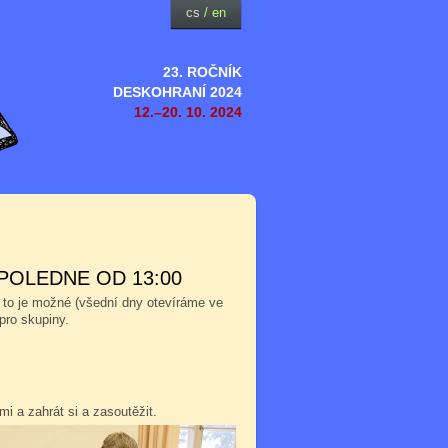
cs
/
en
23. ROČNÍK
DESKOHRANÍ 2024
12.–20. 10. 2024
POLEDNE OD 13:00
 to je možné (všední dny otevíráme ve
pro skupiny.
i a zahrát si a zasoutěžit.