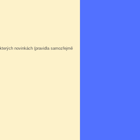
ěkterých novinkách (pravidla samozřejmě