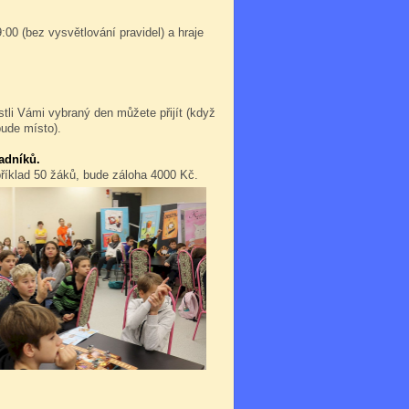
:00 (bez vysvětlování pravidel) a hraje
stli Vámi vybraný den můžete přijít (když
bude místo).
adníků.
příklad 50 žáků, bude záloha 4000 Kč.