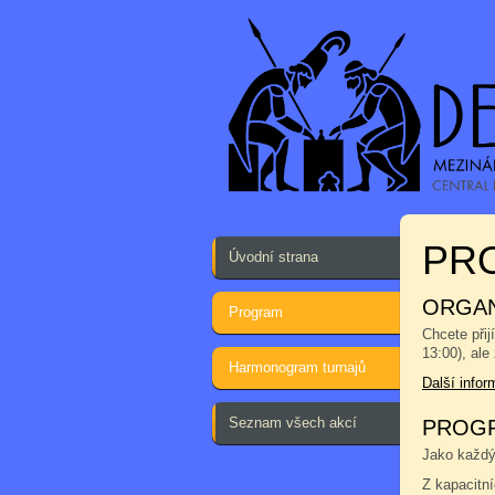
PRO
Úvodní strana
ORGAN
Program
Chcete přij
13:00), ale
Harmonogram turnajů
Další info
Seznam všech akcí
PROGR
Jako každým
Z kapacitn