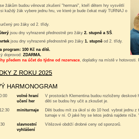
se žákům budou věnovat zkušení "hermani", kteří dětem hry vysvětlí
 si každý žák vybere jednu hru, ve které je bude čekat malý TURNAJ o
určený pro žáky od 2. třídy.
úterý
jsou dny vyhrazené přednostně pro žáky
2. stupně a SŠ
.
vrtek
jsou dny vyhrazené přednostně pro žáky
1. stupně
od 2. třídy.
za program:
100 Kč na dítě.
ký doprovod:
ZDARMA.
ohy předem na účet do týdne od rezervace
, doplatky na místě v hotovosti.
DKY Z ROKU 2025
VÝ HARMONOGRAM
10:00
volné hraní
V prostorách Klementina budou rozloženy deskové hry
učení her
děti se budou hry učit a zkoušet je.
 12:30
miniturnaje
Děti budou mít za úkol si do 10 hod. vybrat jednu z 
turnaje v ní. O jaké hry se letos jedná najdete níže.
:30
slavnostní
Vítězové obdrží drobné ceny od sponzorů.
vyhlášení