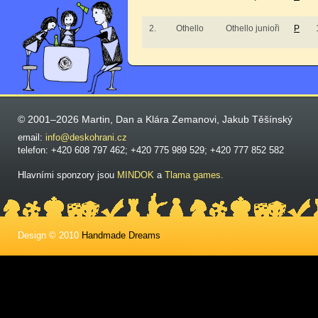
2.
Othello
Othello junioři
P
© 2001–2026 Martin, Dan a Klára Zemanovi, Jakub Těšínský
email:
info@deskohrani.cz
telefon: +420 608 797 462; +420 775 989 529; +420 777 852 582
Hlavními sponzory jsou
MINDOK
a
Tlama games
.
Design © 2010
Handmade Dreams