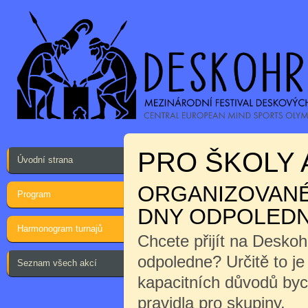
PRO ŠKOLY 
Úvodní strana
ORGANIZOVANÉ 
Program
DNY ODPOLEDN
Harmonogram turnajů
Chcete přijít na Desko
odpoledne? Určitě to j
Seznam všech akcí
kapacitních důvodů byc
pravidla pro skupiny.