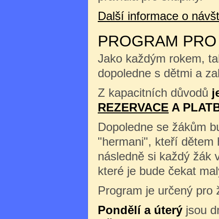
Další informace o náv
PROGRAM PRO Š
Jako každým rokem, tak
dopoledne s dětmi a zah
Z kapacitních důvodů
j
REZERVACE
A PLAT
Dopoledne se žákům b
"hermani", kteří dětem 
následně si každý žák 
které je bude čekat m
Program je určený pro ž
Pondělí a úterý
jsou d