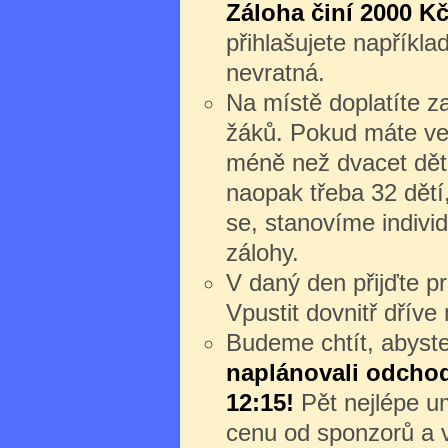
Záloha činí 2000 Kč
přihlašujete napříkl
nevratná.
Na místě doplatíte z
žáků. Pokud máte ve
méně než dvacet dět
naopak třeba 32 dětí
se, stanovíme individ
zálohy.
V daný den přijďte 
Vpustit dovnitř dřív
Budeme chtít, abyste 
naplánovali odchod 
12:15!
Pět nejlépe um
cenu od sponzorů a v