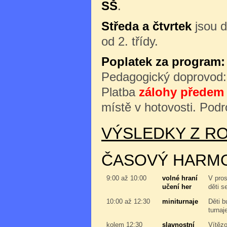
SŠ
.
Středa a čtvrtek
jsou d
od 2. třídy.
Poplatek za program:
Pedagogický doprovod
Platba
zálohy předem 
místě v hotovosti. Podr
VÝSLEDKY Z RO
ČASOVÝ HARM
9:00 až 10:00
volné hraní
V pros
učení her
děti s
10:00 až 12:30
miniturnaje
Děti b
turnaj
kolem 12:30
slavnostní
Vítězo