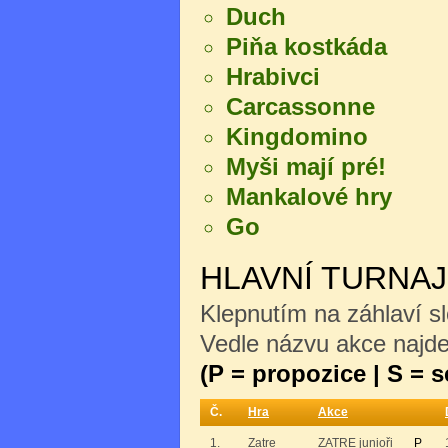
Duch
Piňa kostkáda
Hrabivci
Carcassonne
Kingdomino
Myši mají pré!
Mankalové hry
Go
HLAVNÍ TURNA
Klepnutím na záhlaví sl
Vedle názvu akce najdet
(P = propozice | S = 
Č.
Hra
Akce
1.
Zatre
ZATRE junioři
P