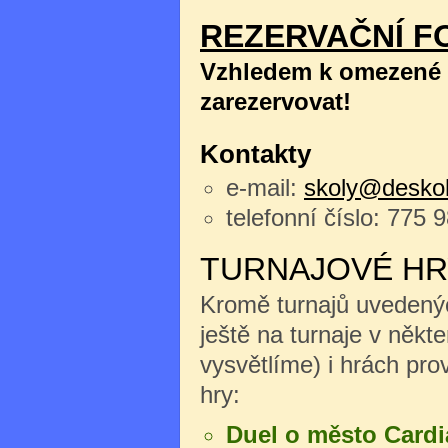
REZERVAČNÍ F
Vzhledem k omezené k
zarezervovat!
Kontakty
e-mail:
skoly@deskoh
telefonní číslo: 775 
TURNAJOVÉ HR
Kromě turnajů uvedenýc
ještě na turnaje v něk
vysvětlíme) i hrách pro
hry:
Duel o město Cardi