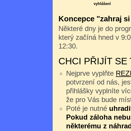
vyhlášení
Koncepce "zahraj si
Některé dny je do progr
který začíná hned v 9:0
12:30.
CHCI PŘIJÍT S
Nejprve vyplňte
REZ
potvrzení od nás, jes
přihlášky vyplníte v
že pro Vás bude míst
Poté je nutné
uhradi
Pokud záloha nebu
některému z náhrad