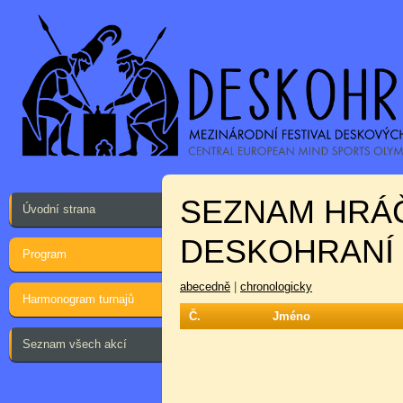
SEZNAM HRÁ
Úvodní strana
DESKOHRANÍ 
Program
abecedně
|
chronologicky
Harmonogram turnajů
Č.
Jméno
Seznam všech akcí