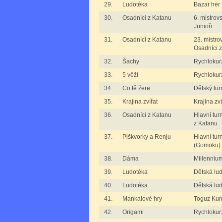
29.
Ludotéka
Bazar her
30.
Osadníci z Katanu
6. mistrov
Junioři
31.
Osadníci z Katanu
23. mistro
Osadníci 
32.
Šachy
Rychlokurz
33.
5 věží
Rychlokurz
34.
Co tě žere
Dětský tur
35.
Krajina zvířat
Krajina zví
36.
Osadníci z Katanu
Hlavní tur
z Katanu
37.
Piškvorky a Renju
Hlavní tur
(Gomoku)
38.
Dáma
Millenniu
39.
Ludotéka
Dětská lu
40.
Ludotéka
Dětská lud
41.
Mankalové hry
Toguz Kum
42.
Origami
Rychlokur