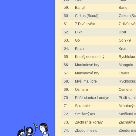
59.
Bang!
Bang!
60.
Cirkus (Scout)
Cirkus (Sc
61.
7 Divů světa
7 divů svě
62.
Dixit
Dixit
63.
Go
Go 9×9
64.
Knarr
Knarr
65.
Kostěj nesmrtelný
Rychlokurz
66.
Mankalové hry
Mangala -
67.
Mankalové hry
Oware
68.
Myši mají pré
Rychlokurz
69.
Osmero
Osmero
70.
Příští stanice Londýn
Příští sta
71.
Scrabble
Minutový 
72.
Smíšený les
Smíšený l
73.
Zachraňte korály
Zachraňte 
74.
Zboduj město
Zboduj mě