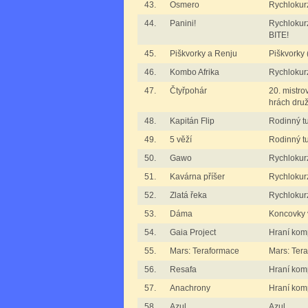
43.
Osmero
Rychlokur
44.
Panini!
Rychlokur
BITE!
45.
Piškvorky a Renju
Piškvorky
46.
Kombo Afrika
Rychlokur
47.
Čtyřpohár
20. mistro
hrách dru
48.
Kapitán Flip
Rodinný tu
49.
5 věží
Rodinný tu
50.
Gawo
Rychlokur
51.
Kavárna příšer
Rychlokurz
52.
Zlatá řeka
Rychlokurz
53.
Dáma
Koncovky 
54.
Gaia Project
Hraní komp
55.
Mars: Teraformace
Mars: Ter
56.
Resafa
Hraní kom
57.
Anachrony
Hraní kom
58.
Azul
Azul