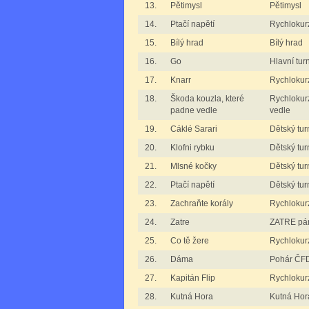
13.
Pětimysl
Pětimysl
14.
Ptačí napětí
Rychlokurz
15.
Bílý hrad
Bílý hrad
16.
Go
Hlavní tur
17.
Knarr
Rychlokur
18.
Škoda kouzla, které
Rychlokur
padne vedle
vedle
19.
Cáklé Sarari
Dětský tur
20.
Klofni rybku
Dětský tur
21.
Mlsné kočky
Dětský tur
22.
Ptačí napětí
Dětský tur
23.
Zachraňte korály
Rychlokurz
24.
Zatre
ZATRE pá
25.
Co tě žere
Rychlokurz
26.
Dáma
Pohár ČFD
27.
Kapitán Flip
Rychlokurz
28.
Kutná Hora
Kutná Hora