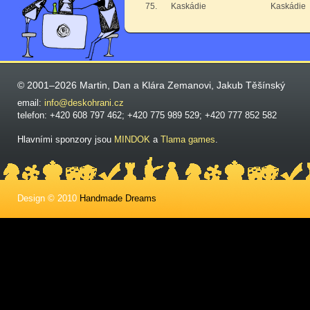
75.
Kaskádie
Kaskádie
© 2001–2026 Martin, Dan a Klára Zemanovi, Jakub Těšínský
email:
info@deskohrani.cz
telefon: +420 608 797 462; +420 775 989 529; +420 777 852 582
Hlavními sponzory jsou
MINDOK
a
Tlama games
.
Design © 2010
Handmade Dreams