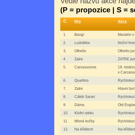
Vedle názvu akce najdet
(P = propozice | S = 
Č.
Hra
Akce
1.
Bang!
Maratón v
2.
Ludotéka
Noční hra
3.
Othello
Othello jun
4.
Zatre
ZATRE jun
5.
Carcassonne
19. mistro
v Carcass
6.
Quartino
Rychlokurz
7.
Zatre
Hlavní tur
8.
Cáklé Sarari
Rychlokurz
9.
Dáma
Old Engla
10.
Klofni rybku
Rychlokurz
11.
Mlsné kočky
Rychlokur
12.
Na křídlech
Na křídlec