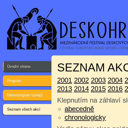
SEZNAM AKC
Úvodní strana
2001
2002
2003
2004
Program
2013
2014
2015
2016
Harmonogram turnajů
Klepnutím na záhlaví sl
abecedně
Seznam všech akcí
chronologicky