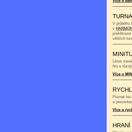
Více o dět
TURNA
V průběhu 
v
HARMON
prokliknout
větších tu
MINIT
Letos zavád
hru s různý
Více o MIN
RYCHL
Poznat hru 
a prezentac
Více o ryc
HRANÍ