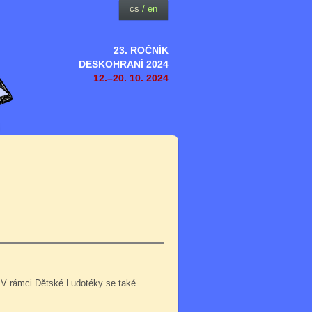
cs
/
en
23. ROČNÍK
DESKOHRANÍ 2024
12.–20. 10. 2024
 V rámci Dětské Ludotéky se také