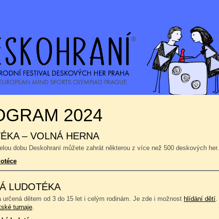
OGRAM 2024
ÉKA – VOLNÁ HERNA
celou dobu Deskohraní můžete zahrát některou z více než 500 deskových her.
dotéce
Á LUDOTÉKA
a určená dětem od 3 do 15 let i celým rodinám. Je zde i možnost
hlídání dětí
.
tské turnaje
.