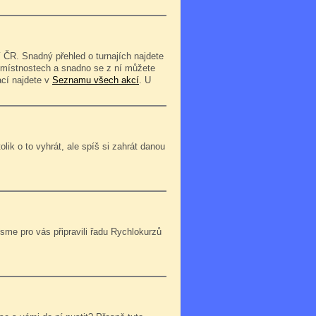
 ČR. Snadný přehled o turnajích najdete
o místnostech a snadno se z ní můžete
ací najdete v
Seznamu všech akcí
. U
lik o to vyhrát, ale spíš si zahrát danou
jsme pro vás připravili řadu Rychlokurzů