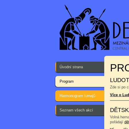
PR
Úvodní strana
LUDOT
Program
Zde si po 
Více o Lu
Harmonogram turnajů
DĚTSK
Seznam všech akcí
Volná hern
pořádají
dě