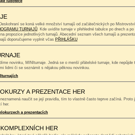
ské ludotéce
JE
Deskohraní se koná velké množství turnajů od začátečnických po Mistrovství
OGRAMU TURNAJŮ
. Kde uvidíte turnaje v přehledné tabulce po dnech a p
 na propozice jednotlivých turnajů. Abecední seznam všech turnajů a prezent
rnajů doporučujeme vyplnit včas
PŘIHLÁŠKU
URNAJE
íme novinku, MINIturnaje. Jedná se o menší přátelské turnaje, kde nepůjde to
mi lidmi či se seznámit s nějakou pěknou novinkou.
Iturnajích
OKURZY A PREZENTACE HER
neznamená naučit se její pravidla, tím to vlastně často teprve začíná. Proto 
í her.
hlokurzech a prezentacích
 KOMPLEXNÍCH HER