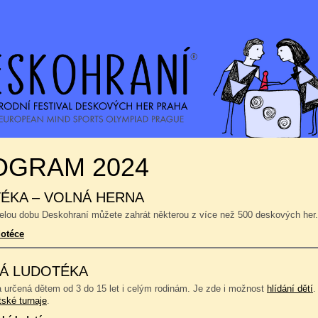
OGRAM 2024
ÉKA – VOLNÁ HERNA
celou dobu Deskohraní můžete zahrát některou z více než 500 deskových her.
dotéce
Á LUDOTÉKA
a určená dětem od 3 do 15 let i celým rodinám. Je zde i možnost
hlídání dětí
.
tské turnaje
.