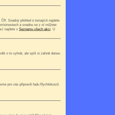
 ČR. Snadný přehled o turnajích najdete
o místnostech a snadno se z ní můžete
ací najdete v
Seznamu všech akcí
. U
lik o to vyhrát, ale spíš si zahrát danou
jsme pro vás připravili řadu Rychlokurzů