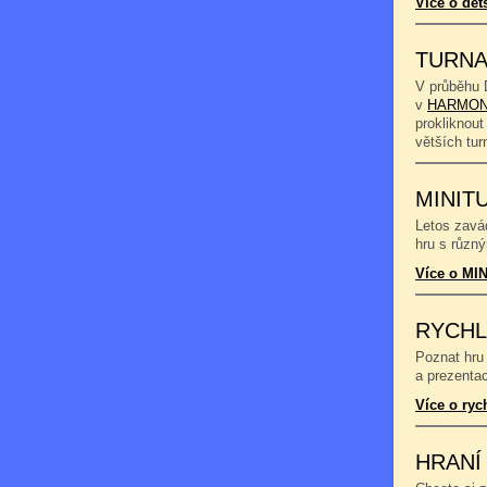
Více o dět
TURNA
V průběhu 
v
HARMON
prokliknout
větších tu
MINIT
Letos zavád
hru s různý
Více o MIN
RYCHL
Poznat hru 
a prezentac
Více o ryc
HRANÍ