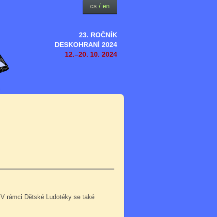
cs
/
en
23. ROČNÍK
DESKOHRANÍ 2024
12.–20. 10. 2024
 V rámci Dětské Ludotéky se také