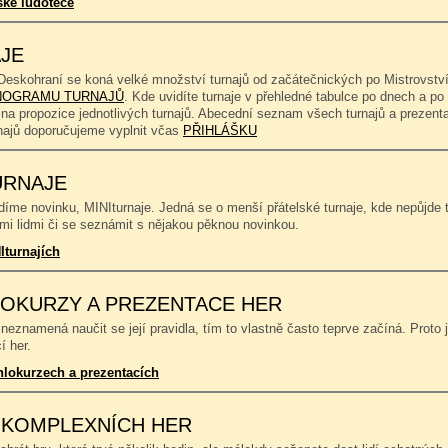
ské ludotéce
JE
Deskohraní se koná velké množství turnajů od začátečnických po Mistrovství
OGRAMU TURNAJŮ
. Kde uvidíte turnaje v přehledné tabulce po dnech a p
 na propozice jednotlivých turnajů. Abecední seznam všech turnajů a prezent
rnajů doporučujeme vyplnit včas
PŘIHLÁŠKU
URNAJE
íme novinku, MINIturnaje. Jedná se o menší přátelské turnaje, kde nepůjde to
mi lidmi či se seznámit s nějakou pěknou novinkou.
Iturnajích
OKURZY A PREZENTACE HER
neznamená naučit se její pravidla, tím to vlastně často teprve začíná. Proto 
í her.
hlokurzech a prezentacích
 KOMPLEXNÍCH HER