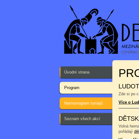
PR
Úvodní strana
LUDOT
Program
Zde si po 
Více o Lu
Harmonogram turnajů
DĚTSK
Seznam všech akcí
Volná hern
pořádají
dě