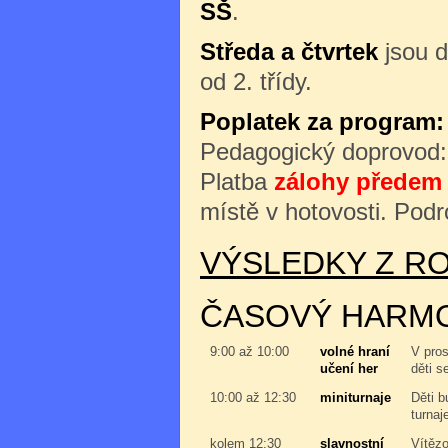
SŠ
.
Středa a čtvrtek
jsou d
od 2. třídy.
Poplatek za program:
Pedagogický doprovod
Platba
zálohy předem 
místě v hotovosti. Podr
VÝSLEDKY Z RO
ČASOVÝ HARM
9:00 až 10:00
volné hraní
V pros
učení her
děti s
10:00 až 12:30
miniturnaje
Děti b
turnaj
kolem 12:30
slavnostní
Vítězo