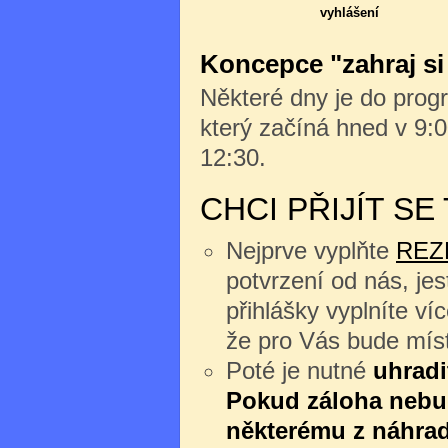
vyhlášení
Koncepce "zahraj si
Některé dny je do progr
který začíná hned v 9:0
12:30.
CHCI PŘIJÍT S
Nejprve vyplňte
REZ
potvrzení od nás, jes
přihlášky vyplníte v
že pro Vás bude míst
Poté je nutné
uhradi
Pokud záloha nebu
některému z náhrad