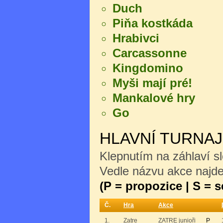
Duch
Piňa kostkáda
Hrabivci
Carcassonne
Kingdomino
Myši mají pré!
Mankalové hry
Go
HLAVNÍ TURNA
Klepnutím na záhlaví sl
Vedle názvu akce najdet
(P = propozice | S = 
Č.
Hra
Akce
1.
Zatre
ZATRE junioři
P