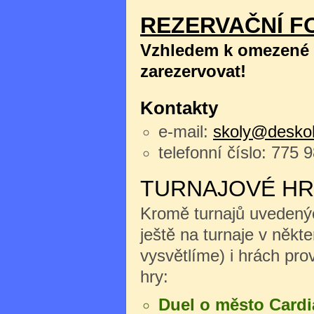
REZERVAČNÍ F
Vzhledem k omezené k
zarezervovat!
Kontakty
e-mail:
skoly@deskoh
telefonní číslo: 775 
TURNAJOVÉ HR
Kromě turnajů uvedenýc
ještě na turnaje v něk
vysvětlíme) i hrách pro
hry:
Duel o město Cardi