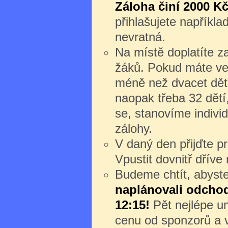
Záloha činí 2000 Kč
přihlašujete napříkl
nevratná.
Na místě doplatíte z
žáků. Pokud máte ve
méně než dvacet dět
naopak třeba 32 dětí
se, stanovíme individ
zálohy.
V daný den přijďte 
Vpustit dovnitř dřív
Budeme chtít, abyste 
naplánovali odchod 
12:15!
Pět nejlépe um
cenu od sponzorů a v