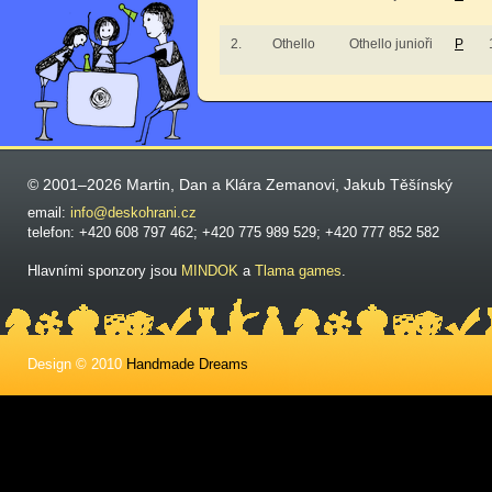
2.
Othello
Othello junioři
P
© 2001–2026 Martin, Dan a Klára Zemanovi, Jakub Těšínský
email:
info@deskohrani.cz
telefon: +420 608 797 462; +420 775 989 529; +420 777 852 582
Hlavními sponzory jsou
MINDOK
a
Tlama games
.
Design © 2010
Handmade Dreams