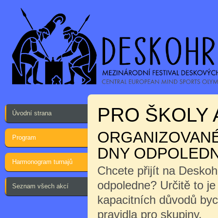
PRO ŠKOLY 
Úvodní strana
ORGANIZOVANÉ 
Program
DNY ODPOLEDN
Harmonogram turnajů
Chcete přijít na Desko
odpoledne? Určitě to j
Seznam všech akcí
kapacitních důvodů byc
pravidla pro skupiny.