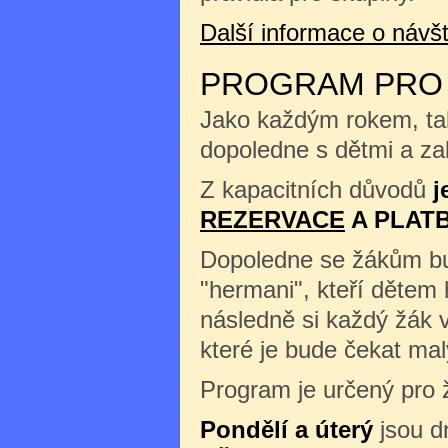
Další informace o náv
PROGRAM PRO Š
Jako každým rokem, tak
dopoledne s dětmi a zah
Z kapacitních důvodů
j
REZERVACE
A PLAT
Dopoledne se žákům b
"hermani", kteří dětem 
následně si každý žák 
které je bude čekat m
Program je určený pro ž
Pondělí a úterý
jsou d