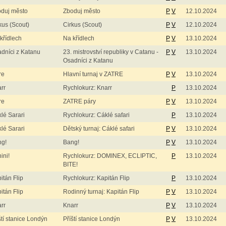
duj město
Zboduj město
P
V
12.10.2024
kus (Scout)
Cirkus (Scout)
P
V
12.10.2024
křídlech
Na křídlech
P
V
13.10.2024
dníci z Katanu
23. mistrovství republiky v Catanu -
P
V
13.10.2024
Osadníci z Katanu
re
Hlavní turnaj v ZATRE
P
V
13.10.2024
rr
Rychlokurz: Knarr
P
13.10.2024
re
ZATRE páry
P
V
13.10.2024
lé Sarari
Rychlokurz: Cáklé safari
P
13.10.2024
lé Sarari
Dětský turnaj: Cáklé safari
P
V
13.10.2024
ng!
Bang!
P
V
13.10.2024
ini!
Rychlokurz: DOMINEX, ECLIPTIC,
P
13.10.2024
BITE!
itán Flip
Rychlokurz: Kapitán Flip
P
13.10.2024
itán Flip
Rodinný turnaj: Kapitán Flip
P
V
13.10.2024
rr
Knarr
P
V
13.10.2024
ští stanice Londýn
Příští stanice Londýn
P
V
13.10.2024