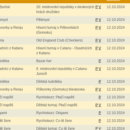
řpohár
20. mistrovství republiky v deskových
P
V
12.10.2024
hrách družstev
imysl
Pětimysl
P
V
12.10.2024
kvorky a Renju
Hlavní turnaj v Piškvorkách
P
V
12.10.2024
(Gomoku)
ma
Old England Club (Checkers)
P
V
12.10.2024
dníci z Katanu
Hlavní turnaj v Catanu - Osadnících
P
V
12.10.2024
z Katanu
dotéka
Bazar her
P
12.10.2024
dníci z Katanu
6. mistrovství republiky v Catanu
P
V
12.10.2024
Junioři
dotéka
Dětská ludotéka
P
12.10.2024
kvorky a Renju
Piškvorky (Gomoku) bleskovka
P
V
12.10.2024
čí napětí
Rychlokurz: Ptačí napětí
P
12.10.2024
čí napětí
Dětský turnaj: Ptačí napětí
P
V
12.10.2024
gami
Rychlokurz: Origami
P
12.10.2024
tě žere
Rychlokurz: Co tě žere
P
12.10.2024
tě žere
Dětský turnaj: Co tě žere
P
V
12.10.2024