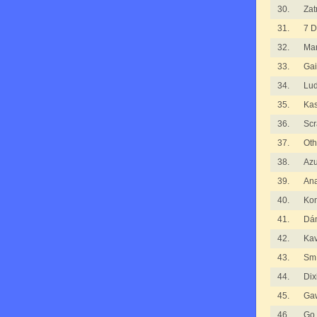
30.
Zat
31.
7 D
32.
Man
33.
Gai
34.
Lu
35.
Ka
36.
Scr
37.
Oth
38.
Azu
39.
An
40.
Kom
41.
Dá
42.
Kav
43.
Smí
44.
Dix
45.
Ga
46.
Go