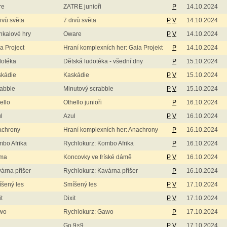
re
ZATRE junioři
P
14.10.2024
ivů světa
7 divů světa
P
V
14.10.2024
kalové hry
Oware
P
V
14.10.2024
a Project
Hraní komplexních her: Gaia Projekt
P
14.10.2024
dotéka
Dětská ludotéka - všední dny
P
15.10.2024
skádie
Kaskádie
P
V
15.10.2024
abble
Minutový scrabble
P
V
15.10.2024
ello
Othello junioři
P
16.10.2024
l
Azul
P
V
16.10.2024
achrony
Hraní komplexních her: Anachrony
P
16.10.2024
bo Afrika
Rychlokurz: Kombo Afrika
P
16.10.2024
ma
Koncovky ve fríské dámě
P
V
16.10.2024
árna příšer
Rychlokurz: Kavárna příšer
P
16.10.2024
šený les
Smíšený les
P
V
17.10.2024
it
Dixit
P
V
17.10.2024
wo
Rychlokurz: Gawo
P
17.10.2024
Go 9×9
P
V
17.10.2024