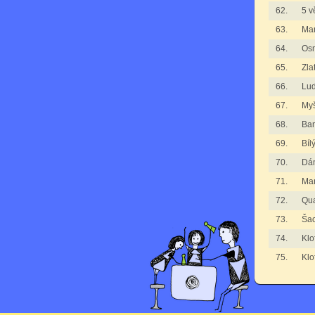
62.
5 v
63.
Man
64.
Os
65.
Zla
66.
Lu
67.
Myš
68.
Ba
69.
Bíl
70.
Dá
71.
Man
72.
Qua
73.
Ša
74.
Klo
75.
Klo