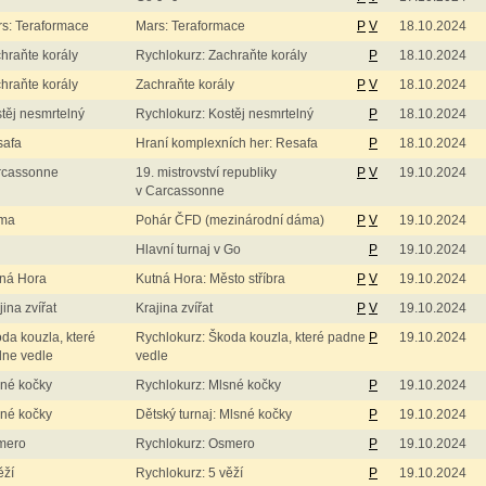
s: Teraformace
Mars: Teraformace
P
V
18.10.2024
hraňte korály
Rychlokurz: Zachraňte korály
P
18.10.2024
hraňte korály
Zachraňte korály
P
V
18.10.2024
těj nesmrtelný
Rychlokurz: Kostěj nesmrtelný
P
18.10.2024
safa
Hraní komplexních her: Resafa
P
18.10.2024
rcassonne
19. mistrovství republiky
P
V
19.10.2024
v Carcassonne
ma
Pohár ČFD (mezinárodní dáma)
P
V
19.10.2024
Hlavní turnaj v Go
P
19.10.2024
ná Hora
Kutná Hora: Město stříbra
P
V
19.10.2024
jina zvířat
Krajina zvířat
P
V
19.10.2024
da kouzla, které
Rychlokurz: Škoda kouzla, které padne
P
19.10.2024
ne vedle
vedle
né kočky
Rychlokurz: Mlsné kočky
P
19.10.2024
né kočky
Dětský turnaj: Mlsné kočky
P
19.10.2024
mero
Rychlokurz: Osmero
P
19.10.2024
ěží
Rychlokurz: 5 věží
P
19.10.2024