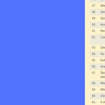
47.
Mar
48.
Zac
49.
Zac
50.
Kos
51.
Re
52.
Ca
53.
Dá
54.
Go
55.
Kut
56.
Kra
57.
Ško
pad
58.
Mls
59.
Mls
60.
Os
61.
5 v