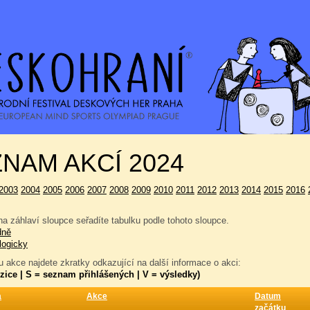
NAM AKCÍ 2024
2003
2004
2005
2006
2007
2008
2009
2010
2011
2012
2013
2014
2015
2016
a záhlaví sloupce seřadíte tabulku podle tohoto sloupce.
dně
logicky
 akce najdete zkratky odkazující na další informace o akci:
zice | S = seznam přihlášených | V = výsledky)
a
Akce
Datum
začátku