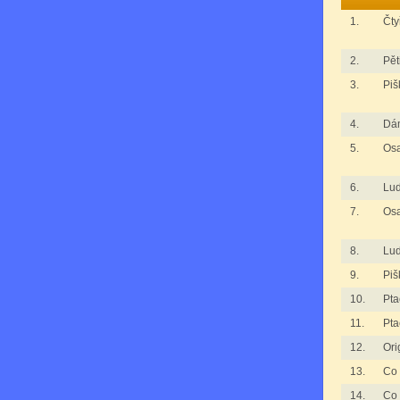
1.
Čty
2.
Pět
3.
Piš
4.
Dá
5.
Osa
6.
Lu
7.
Osa
8.
Lu
9.
Piš
10.
Pta
11.
Pta
12.
Ori
13.
Co 
14.
Co 