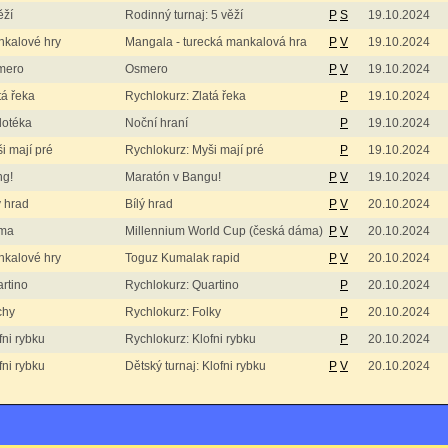
ěží
Rodinný turnaj: 5 věží
P
S
19.10.2024
kalové hry
Mangala - turecká mankalová hra
P
V
19.10.2024
mero
Osmero
P
V
19.10.2024
tá řeka
Rychlokurz: Zlatá řeka
P
19.10.2024
dotéka
Noční hraní
P
19.10.2024
i mají pré
Rychlokurz: Myši mají pré
P
19.10.2024
ng!
Maratón v Bangu!
P
V
19.10.2024
ý hrad
Bílý hrad
P
V
20.10.2024
ma
Millennium World Cup (česká dáma)
P
V
20.10.2024
kalové hry
Toguz Kumalak rapid
P
V
20.10.2024
rtino
Rychlokurz: Quartino
P
20.10.2024
chy
Rychlokurz: Folky
P
20.10.2024
fni rybku
Rychlokurz: Klofni rybku
P
20.10.2024
fni rybku
Dětský turnaj: Klofni rybku
P
V
20.10.2024