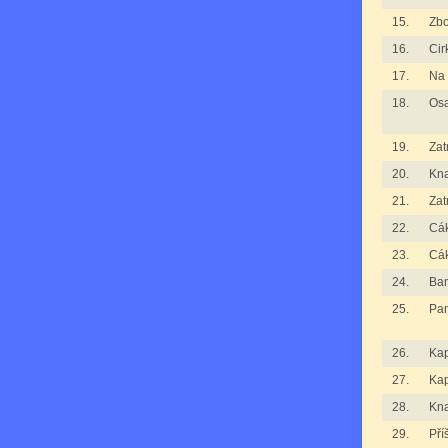
15.
Zbo
16.
Cir
17.
Na 
18.
Osa
19.
Zat
20.
Kna
21.
Zat
22.
Cák
23.
Cák
24.
Ba
25.
Pan
26.
Kap
27.
Kap
28.
Kna
29.
Pří