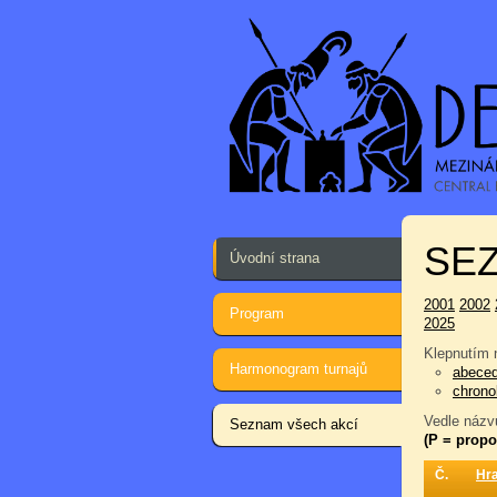
SEZ
Úvodní strana
2001
2002
Program
2025
Klepnutím n
Harmonogram turnajů
abece
chrono
Vedle názvu
Seznam všech akcí
(P = propo
Č.
Hr