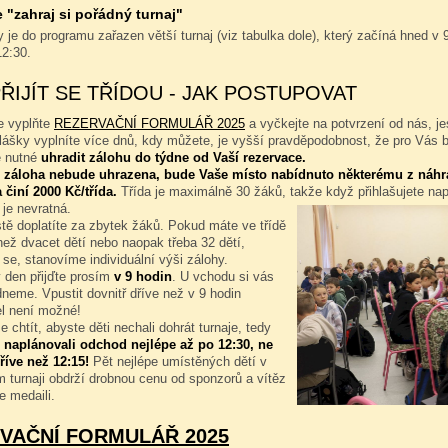
"zahraj si pořádný turnaj"
 je do programu zařazen větší turnaj (viz tabulka dole), který začíná hned v 9
12:30.
PŘIJÍT SE TŘÍDOU - JAK POSTUPOVAT
e vyplňte
REZERVAČNÍ FORMULÁŘ 2025
a vyčkejte na potvrzení od nás, je
hlášky vyplníte více dnů, kdy můžete, je vyšší pravděpodobnost, že pro Vás 
e nutné
uhradit zálohu do týdne od Vaší rezervace.
 záloha nebude uhrazena, bude Vaše místo nabídnuto některému z náhr
 činí 2000 Kč/třída.
Třída je maximálně 30 žáků, takže když přihlašujete na
 je nevratná.
tě doplatíte za zbytek žáků. Pokud máte ve třídě
ež dvacet dětí nebo naopak třeba 32 dětí,
 se, stanovíme individuální výši zálohy.
 den přijďte prosím
v 9 hodin
. U vchodu si vás
neme. Vpustit dovnitř dříve než v 9 hodin
l není možné!
 chtít, abyste děti nechali dohrát turnaje, tedy
 naplánovali odchod nejlépe až po 12:30, ne
říve než 12:15!
Pět nejlépe umístěných dětí v
 turnaji obdrží drobnou cenu od sponzorů a vítěz
e medaili.
VAČNÍ FORMULÁŘ 2025