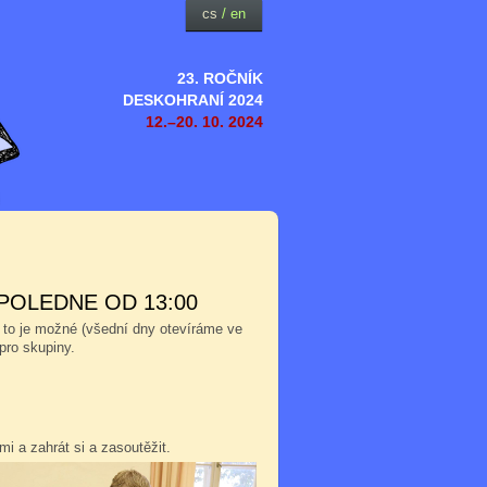
cs
/
en
23. ROČNÍK
DESKOHRANÍ 2024
12.–20. 10. 2024
POLEDNE OD 13:00
 to je možné (všední dny otevíráme ve
pro skupiny.
i a zahrát si a zasoutěžit.