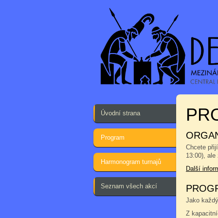
PRO
Úvodní strana
ORGAN
Program
Chcete přij
13:00), ale
Harmonogram turnajů
Další info
Seznam všech akcí
PROGR
Jako každým
Z kapacitn