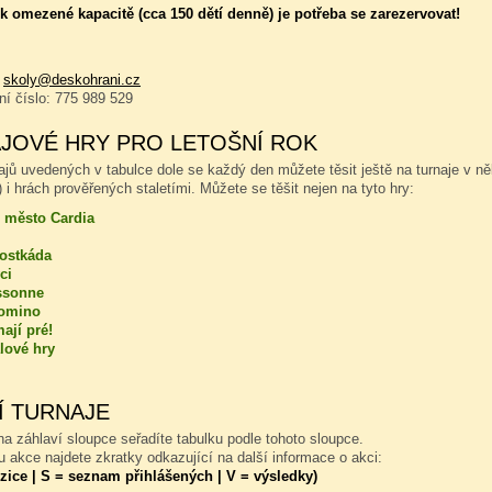
 omezené kapacitě (cca 150 dětí denně) je potřeba se zarezervovat!
:
skoly@deskohrani.cz
nní číslo: 775 989 529
JOVÉ HRY PRO LETOŠNÍ ROK
ajů uvedených v tabulce dole se každý den můžete těsit ještě na turnaje v n
 i hrách prověřených staletími. Můžete se těšit nejen na tyto hry:
 město Cardia
kostkáda
ci
ssonne
omino
ají pré!
lové hry
Í TURNAJE
a záhlaví sloupce seřadíte tabulku podle tohoto sloupce.
 akce najdete zkratky odkazující na další informace o akci:
zice | S = seznam přihlášených | V = výsledky)