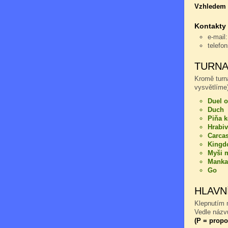
Vzhledem k
Kontakty
e-mail
telefo
TURNA
Kromě turn
vysvětlíme)
Duel o
Duch
Piňa 
Hrabiv
Carca
Kingd
Myši m
Manka
Go
HLAVN
Klepnutím n
Vedle názvu
(P = propo