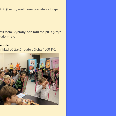
:00 (bez vysvětlování pravidel) a hraje
stli Vámi vybraný den můžete přijít (když
bude místo).
adníků.
příklad 50 žáků, bude záloha 4000 Kč.