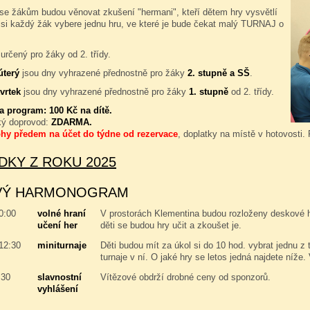
se žákům budou věnovat zkušení "hermani", kteří dětem hry vysvětlí
 si každý žák vybere jednu hru, ve které je bude čekat malý TURNAJ o
určený pro žáky od 2. třídy.
úterý
jsou dny vyhrazené přednostně pro žáky
2. stupně a SŠ
.
vrtek
jsou dny vyhrazené přednostně pro žáky
1. stupně
od 2. třídy.
za program:
100 Kč na dítě.
ký doprovod:
ZDARMA.
ohy předem na účet do týdne od rezervace
, doplatky na místě v hotovosti.
DKY Z ROKU 2025
VÝ HARMONOGRAM
10:00
volné hraní
V prostorách Klementina budou rozloženy deskové hry
učení her
děti se budou hry učit a zkoušet je.
 12:30
miniturnaje
Děti budou mít za úkol si do 10 hod. vybrat jednu z 
turnaje v ní. O jaké hry se letos jedná najdete níže.
:30
slavnostní
Vítězové obdrží drobné ceny od sponzorů.
vyhlášení