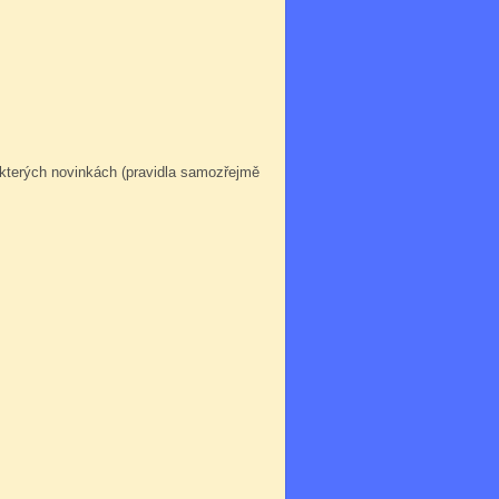
ěkterých novinkách (pravidla samozřejmě