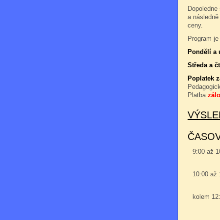
Dopoledne 
a následně
ceny.
Program je 
Pondělí a 
Středa a čt
Poplatek 
Pedagogic
Platba
zál
VÝSLE
ČASO
9:00 až 
10:00 až
kolem 12