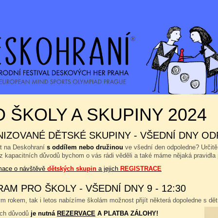
 ŠKOLY A SKUPINY 2024
IZOVANÉ DĚTSKÉ SKUPINY - VŠEDNÍ DNY OD
ít na Deskohraní
s oddílem nebo družinou
ve všední den odpoledne? Určitě
 z kapacitních důvodů bychom o vás rádi věděli a také máme nějaká pravidla 
rmace o návštěvě
dětských skupin
a jejich
REGISTRACE
AM PRO ŠKOLY - VŠEDNÍ DNY 9 - 12:30
 rokem, tak i letos nabízíme školám možnost přijít některá dopoledne s dětm
ích důvodů
je nutná
REZERVACE
A PLATBA ZÁLOHY!