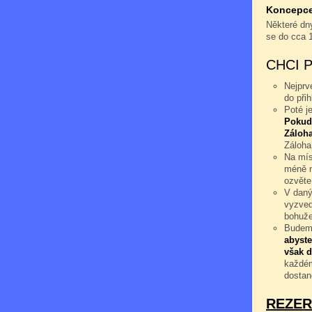
Koncepce 
Některé dny
se do cca 
CHCI 
Nejprv
do při
Poté j
Pokud
Záloha
Záloha
Na mís
méně n
ozvěte
V daný
vyzved
bohuže
Budeme
abyste
však d
každém
dostan
REZER