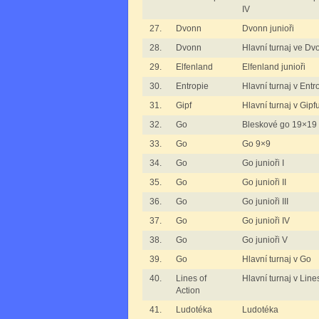
IV
27.
Dvonn
Dvonn junioři
28.
Dvonn
Hlavní turnaj ve D
29.
Elfenland
Elfenland junioři
30.
Entropie
Hlavní turnaj v Entro
31.
Gipf
Hlavní turnaj v Gipf
32.
Go
Bleskové go 19×19
33.
Go
Go 9×9
34.
Go
Go junioři I
35.
Go
Go junioři II
36.
Go
Go junioři III
37.
Go
Go junioři IV
38.
Go
Go junioři V
39.
Go
Hlavní turnaj v Go
40.
Lines of
Hlavní turnaj v Line
Action
41.
Ludotéka
Ludotéka