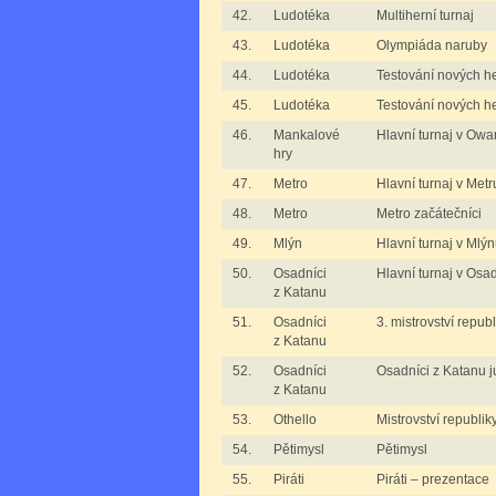
42.
Ludotéka
Multiherní turnaj
43.
Ludotéka
Olympiáda naruby
44.
Ludotéka
Testování nových he
45.
Ludotéka
Testování nových her
46.
Mankalové
Hlavní turnaj v Owa
hry
47.
Metro
Hlavní turnaj v Metr
48.
Metro
Metro začátečníci
49.
Mlýn
Hlavní turnaj v Mlý
50.
Osadníci
Hlavní turnaj v Osa
z Katanu
51.
Osadníci
3. mistrovství repub
z Katanu
52.
Osadníci
Osadníci z Katanu j
z Katanu
53.
Othello
Mistrovství republik
54.
Pětimysl
Pětimysl
55.
Piráti
Piráti – prezentace