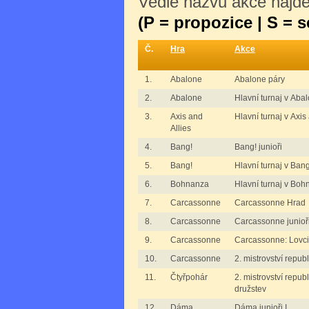
Vedle názvu akce najdet
(P = propozice | S = 
Č.
Hra
Akce
1.
Abalone
Abalone páry
2.
Abalone
Hlavní turnaj v Aba
3.
Axis and
Hlavní turnaj v Axis
Allies
4.
Bang!
Bang! junioři
5.
Bang!
Hlavní turnaj v Ban
6.
Bohnanza
Hlavní turnaj v Bo
7.
Carcassonne
Carcassonne Hrad
8.
Carcassonne
Carcassonne junioř
9.
Carcassonne
Carcassonne: Lovci 
10.
Carcassonne
2. mistrovství repu
11.
Čtyřpohár
2. mistrovství repu
družstev
12.
Dáma
Dáma junioři I