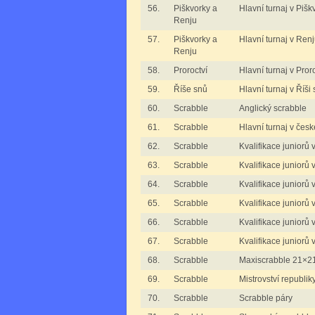
56.
Piškvorky a
Hlavní turnaj v Piš
Renju
57.
Piškvorky a
Hlavní turnaj v Ren
Renju
58.
Proroctví
Hlavní turnaj v Pror
59.
Říše snů
Hlavní turnaj v Říši
60.
Scrabble
Anglický scrabble
61.
Scrabble
Hlavní turnaj v čes
62.
Scrabble
Kvalifikace juniorů 
63.
Scrabble
Kvalifikace juniorů 
64.
Scrabble
Kvalifikace juniorů v
65.
Scrabble
Kvalifikace juniorů 
66.
Scrabble
Kvalifikace juniorů
67.
Scrabble
Kvalifikace juniorů 
68.
Scrabble
Maxiscrabble 21×2
69.
Scrabble
Mistrovství republik
70.
Scrabble
Scrabble páry