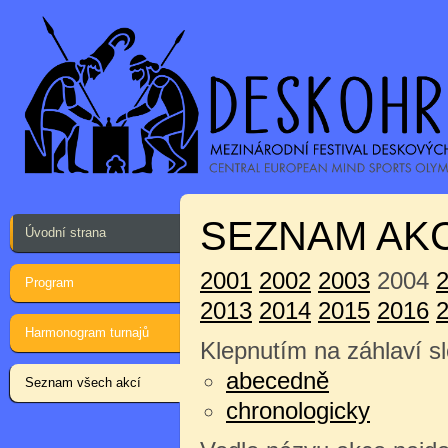
SEZNAM AKC
Úvodní strana
2001
2002
2003
2004
Program
2013
2014
2015
2016
Harmonogram turnajů
Klepnutím na záhlaví sl
abecedně
Seznam všech akcí
chronologicky