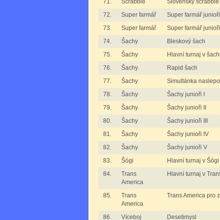
71.
Scrabble
Slovenský scrabble
72.
Super farmář
Super farmář junioři
73.
Super farmář
Super farmář junioři 
74.
Šachy
Bleskový šach
75.
Šachy
Hlavní turnaj v šac
76.
Šachy
Rapid šach
77.
Šachy
Simultánka naslep
78.
Šachy
Šachy junioři I
79.
Šachy
Šachy junioři II
80.
Šachy
Šachy junioři III
81.
Šachy
Šachy junioři IV
82.
Šachy
Šachy junioři V
83.
Šógi
Hlavní turnaj v Šógi
84.
Trans
Hlavní turnaj v Tra
America
85.
Trans
Trans America pro 
America
86.
Víceboj
Desetimysl