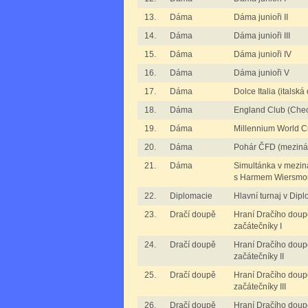
13.
Dáma
Dáma junioři II
14.
Dáma
Dáma junioři III
15.
Dáma
Dáma junioři IV
16.
Dáma
Dáma junioři V
17.
Dáma
Dolce Italia (italsk
18.
Dáma
England Club (Chec
19.
Dáma
Millennium World C
20.
Dáma
Pohár ČFD (meziná
21.
Dáma
Simultánka v mezin
s Harmem Wiersmo
22.
Diplomacie
Hlavní turnaj v Dipl
23.
Dračí doupě
Hraní Dračího doup
začátečníky I
24.
Dračí doupě
Hraní Dračího doup
začátečníky II
25.
Dračí doupě
Hraní Dračího doup
začátečníky III
26.
Dračí doupě
Hraní Dračího doup