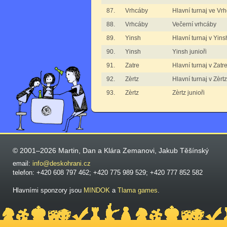
87.
Vrhcáby
Hlavní turnaj ve Vr
88.
Vrhcáby
Večerní vrhcáby
89.
Yinsh
Hlavní turnaj v Yins
90.
Yinsh
Yinsh junioři
91.
Zatre
Hlavní turnaj v Zatr
92.
Zèrtz
Hlavní turnaj v Zèrt
93.
Zèrtz
Zèrtz junioři
© 2001–2026 Martin, Dan a Klára Zemanovi, Jakub Těšínský
email:
info@deskohrani.cz
telefon: +420 608 797 462; +420 775 989 529; +420 777 852 582
Hlavními sponzory jsou
MINDOK
a
Tlama games
.