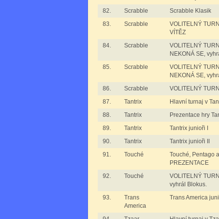
82.
Scrabble
Scrabble Klasik
83.
Scrabble
VOLITELNÝ TURNAJ
VÍTĚZ
84.
Scrabble
VOLITELNÝ TURNAJ
NEKONÁ SE, vyhrá
85.
Scrabble
VOLITELNÝ TURNAJ
NEKONÁ SE, vyhrál
86.
Scrabble
VOLITELNÝ TURNAJ
87.
Tantrix
Hlavní turnaj v Tan
88.
Tantrix
Prezentace hry Tan
89.
Tantrix
Tantrix junioři I
90.
Tantrix
Tantrix junioři II
91.
Touché
Touché, Pentago a 
PREZENTACE
92.
Touché
VOLITELNÝ TURNA
vyhrál Blokus.
93.
Trans
Trans America juni
America