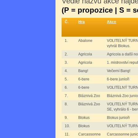
Vedle názvu akce najdet
(P = propozice | S = 
Č.
Hra
Akce
1.
Abalone
VOLITELNÝ TURNA
vyhrál Blokus.
2.
Agricola
Agricola a další 
3.
Agricola
1. mistrovství repu
4.
Bang!
Večerní Bang!
5.
6-bere
6-bere junioři
6.
6-bere
VOLITELNÝ TURNAJ
7.
Bláznivá Zoo
Bláznivá Zoo junio
8.
Bláznivá Zoo
VOLITELNÝ TURNA
SE, vyhrálo 6 - ber
9.
Blokus
Blokus junioři
10.
Blokus
VOLITELNÝ TURNAJ
11.
Carcassonne
Carcassonne junioř