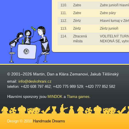
110.
Zatre
Zatre junioři hlavní
111.
Zatre
Zatre páry
112.
Zèrtz
Hlavní turnaj v Zèr
113.
Zèrtz
Zèrtz junioři
114.
Ztracená
VOLITELNÝ TURNAJ
města
NEKONÁ SE, vyhrál
© 2001–2026 Martin, Dan a Klára Zemanovi, Jakub Těšínský
email:
info@deskohrani.cz
telefon: +420 608 797 462; +420 775 989 529; +420 777 852 582
Hlavními sponzory jsou
MINDOK
a
Tlama games
.
Design © 2010
Handmade Dreams