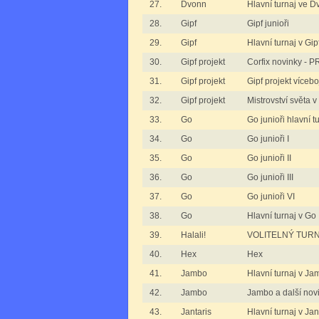
27.
Dvonn
Hlavní turnaj ve 
28.
Gipf
Gipf junioři
29.
Gipf
Hlavní turnaj v Gip
30.
Gipf projekt
Corfix novinky -
31.
Gipf projekt
Gipf projekt víceboj
32.
Gipf projekt
Mistrovství světa v
33.
Go
Go junioři hlavní t
34.
Go
Go junioři I
35.
Go
Go junioři II
36.
Go
Go junioři III
37.
Go
Go junioři VI
38.
Go
Hlavní turnaj v Go
39.
Halali!
VOLITELNÝ TURNAJ
40.
Hex
Hex
41.
Jambo
Hlavní turnaj v J
42.
Jambo
Jambo a další no
43.
Jantaris
Hlavní turnaj v Jan