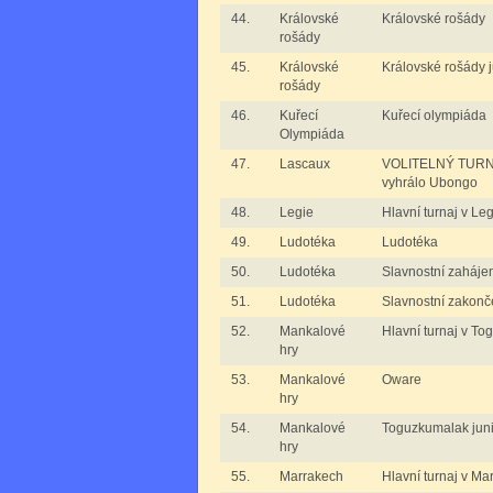
44.
Královské
Královské rošády
rošády
45.
Královské
Královské rošády j
rošády
46.
Kuřecí
Kuřecí olympiáda
Olympiáda
47.
Lascaux
VOLITELNÝ TURNA
vyhrálo Ubongo
48.
Legie
Hlavní turnaj v Leg
49.
Ludotéka
Ludotéka
50.
Ludotéka
Slavnostní zaháje
51.
Ludotéka
Slavnostní zakonč
52.
Mankalové
Hlavní turnaj v T
hry
53.
Mankalové
Oware
hry
54.
Mankalové
Toguzkumalak juni
hry
55.
Marrakech
Hlavní turnaj v Ma