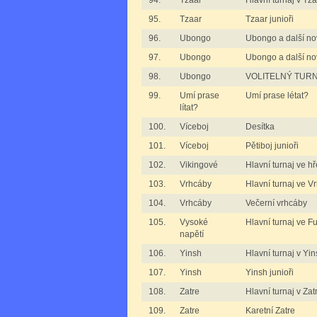
94.
Tzaar
Hlavní turnaj v Tz
95.
Tzaar
Tzaar junioři
96.
Ubongo
Ubongo a další no
97.
Ubongo
Ubongo a další n
98.
Ubongo
VOLITELNÝ TURNA
99.
Umí prase
Umí prase létat?
lítat?
100.
Víceboj
Desítka
101.
Víceboj
Pětiboj junioři
102.
Vikingové
Hlavní turnaj ve h
103.
Vrhcáby
Hlavní turnaj ve 
104.
Vrhcáby
Večerní vrhcáby
105.
Vysoké
Hlavní turnaj ve 
napětí
106.
Yinsh
Hlavní turnaj v Yin
107.
Yinsh
Yinsh junioři
108.
Zatre
Hlavní turnaj v Zat
109.
Zatre
Karetní Zatre