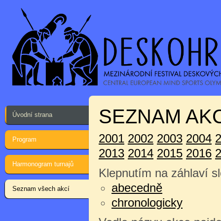
SEZNAM AKC
Úvodní strana
2001
2002
2003
2004
Program
2013
2014
2015
2016
Harmonogram turnajů
Klepnutím na záhlaví sl
abecedně
Seznam všech akcí
chronologicky