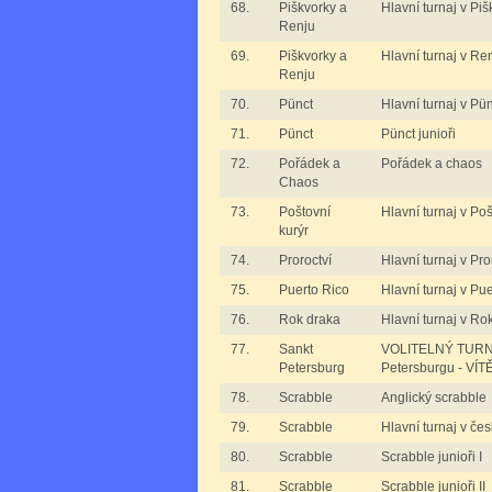
68.
Piškvorky a
Hlavní turnaj v Pi
Renju
69.
Piškvorky a
Hlavní turnaj v Re
Renju
70.
Pünct
Hlavní turnaj v Pü
71.
Pünct
Pünct junioři
72.
Pořádek a
Pořádek a chaos
Chaos
73.
Poštovní
Hlavní turnaj v Po
kurýr
74.
Proroctví
Hlavní turnaj v Pro
75.
Puerto Rico
Hlavní turnaj v Pu
76.
Rok draka
Hlavní turnaj v Ro
77.
Sankt
VOLITELNÝ TURNAJ
Petersburg
Petersburgu - VÍT
78.
Scrabble
Anglický scrabble
79.
Scrabble
Hlavní turnaj v če
80.
Scrabble
Scrabble junioři I
81.
Scrabble
Scrabble junioři II