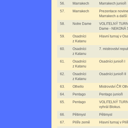
56.
Marrakech
Marrakech junioři
57.
Marrakech
Prezentace novinek
Marrakech a další
58.
Notre Dame
VOLITELNÝ TURNAJ
Dame - NEKONÁ SE
59.
Osadníci
Hlavní turnaj v Os
z Katanu
60.
Osadníci
7. mistrovství repu
z Katanu
61.
Osadníci
Osadníci junioři I
z Katanu
62.
Osadníci
Osadníci junioři II
z Katanu
63.
Othello
Mistrovství ČR Oth
64.
Pentago
Pentago junioři
65.
Pentago
VOLITELNÝ TURNA
vyhrál Blokus.
66.
Pětimysl
Pětimysl
67.
Pilíře země
Hlavní turnaj v Pil