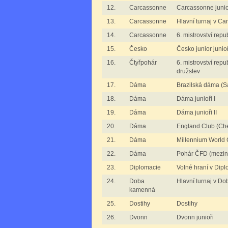
12.
Carcassonne
Carcassonne junioř
13.
Carcassonne
Hlavní turnaj v C
14.
Carcassonne
6. mistrovství rep
15.
Česko
Česko junior junioř
16.
Čtyřpohár
6. mistrovství rep
družstev
17.
Dáma
Brazilská dáma (S
18.
Dáma
Dáma junioři I
19.
Dáma
Dáma junioři II
20.
Dáma
England Club (Ch
21.
Dáma
Millennium World
22.
Dáma
Pohár ČFD (mezin
23.
Diplomacie
Volné hraní v Dipl
24.
Doba
Hlavní turnaj v D
kamenná
25.
Dostihy
Dostihy
26.
Dvonn
Dvonn junioři