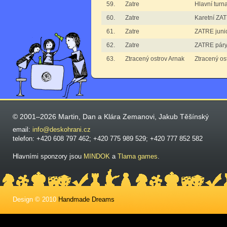
59.
Zatre
Hlavní turn
60.
Zatre
Karetní ZA
61.
Zatre
ZATRE junio
62.
Zatre
ZATRE pár
63.
Ztracený ostrov Arnak
Ztracený os
© 2001–2026 Martin, Dan a Klára Zemanovi, Jakub Těšínský
email:
info@deskohrani.cz
telefon: +420 608 797 462; +420 775 989 529; +420 777 852 582
Hlavními sponzory jsou
MINDOK
a
Tlama games
.
Design © 2010
Handmade Dreams