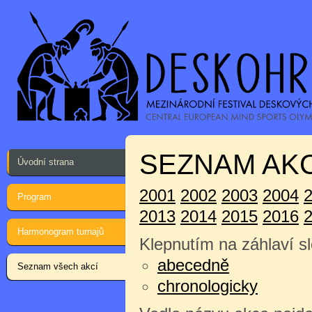
SEZNAM AKC
Úvodní strana
2001
2002
2003
2004
Program
2013
2014
2015
2016
Harmonogram turnajů
Klepnutím na záhlaví sl
abecedně
Seznam všech akcí
chronologicky