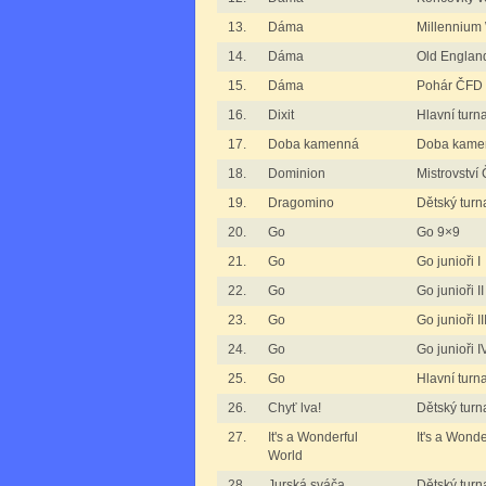
13.
Dáma
Millennium
14.
Dáma
Old Englan
15.
Dáma
Pohár ČFD 
16.
Dixit
Hlavní turna
17.
Doba kamenná
Doba kame
18.
Dominion
Mistrovství
19.
Dragomino
Dětský turn
20.
Go
Go 9×9
21.
Go
Go junioři I
22.
Go
Go junioři II
23.
Go
Go junioři II
24.
Go
Go junioři I
25.
Go
Hlavní turn
26.
Chyť lva!
Dětský turna
27.
It's a Wonderful
It's a Wond
World
28.
Jurská sváča
Dětský turn