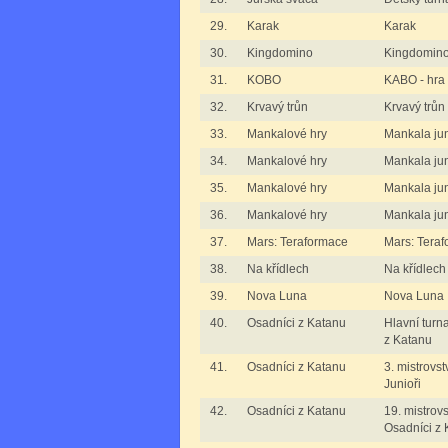
29.
Karak
Karak
30.
Kingdomino
Kingdomin
31.
KOBO
KABO - hra 
32.
Krvavý trůn
Krvavý trůn
33.
Mankalové hry
Mankala juni
34.
Mankalové hry
Mankala juni
35.
Mankalové hry
Mankala juni
36.
Mankalové hry
Mankala jun
37.
Mars: Teraformace
Mars: Tera
38.
Na křídlech
Na křídlech
39.
Nova Luna
Nova Luna
40.
Osadníci z Katanu
Hlavní turn
z Katanu
41.
Osadníci z Katanu
3. mistrovst
Junioři
42.
Osadníci z Katanu
19. mistrovs
Osadníci z