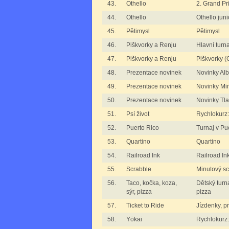
43.
Othello
2. Grand Pr
44.
Othello
Othello juni
45.
Pětimysl
Pětimysl
46.
Piškvorky a Renju
Hlavní turn
47.
Piškvorky a Renju
Piškvorky 
48.
Prezentace novinek
Novinky Al
49.
Prezentace novinek
Novinky M
50.
Prezentace novinek
Novinky T
51.
Psí život
Rychlokurz: 
52.
Puerto Rico
Turnaj v Pu
53.
Quartino
Quartino
54.
Railroad Ink
Railroad In
55.
Scrabble
Minutový s
56.
Taco, kočka, koza,
Dětský turna
sýr, pizza
pizza
57.
Ticket to Ride
Jízdenky, pr
58.
Yōkai
Rychlokurz: