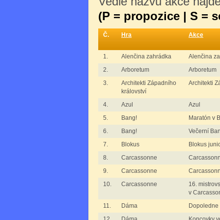
Vedle názvu akce najdet
(P = propozice | S = 
Č.
Hra
Akce
1.
Alenčina zahrádka
Alenčina z
2.
Arboretum
Arboretum
3.
Architekti Západního
Architekti 
království
4.
Azul
Azul
5.
Bang!
Maratón v 
6.
Bang!
Večerní Ba
7.
Blokus
Blokus junio
8.
Carcassonne
Carcassonne
9.
Carcassonne
Carcassonn
10.
Carcassonne
16. mistrovs
v Carcasso
11.
Dáma
Dopoledne
12.
Dáma
Koncovky v