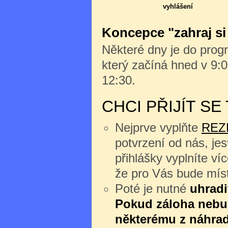
vyhlášení
Koncepce "zahraj si
Některé dny je do progr
který začíná hned v 9:0
12:30.
CHCI PŘIJÍT S
Nejprve vyplňte
REZ
potvrzení od nás, jes
přihlášky vyplníte v
že pro Vás bude míst
Poté je nutné
uhradi
Pokud záloha nebu
některému z náhrad