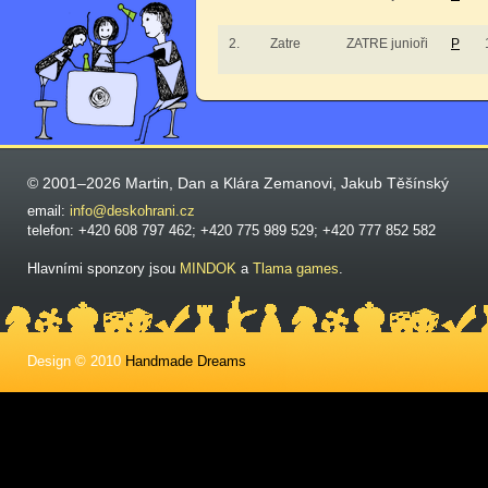
2.
Zatre
ZATRE junioři
P
© 2001–2026 Martin, Dan a Klára Zemanovi, Jakub Těšínský
email:
info@deskohrani.cz
telefon: +420 608 797 462; +420 775 989 529; +420 777 852 582
Hlavními sponzory jsou
MINDOK
a
Tlama games
.
Design © 2010
Handmade Dreams