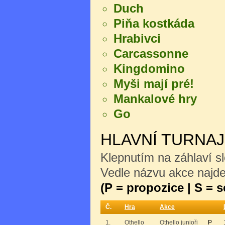
Duch
Piňa kostkáda
Hrabivci
Carcassonne
Kingdomino
Myši mají pré!
Mankalové hry
Go
HLAVNÍ TURNA
Klepnutím na záhlaví sl
Vedle názvu akce najdet
(P = propozice | S = 
Č.
Hra
Akce
1.
Othello
Othello junioři
P