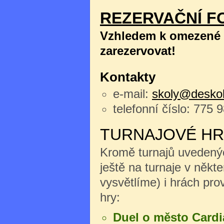
REZERVAČNÍ F
Vzhledem k omezené k
zarezervovat!
Kontakty
e-mail:
skoly@deskoh
telefonní číslo: 775 
TURNAJOVÉ HR
Kromě turnajů uvedenýc
ještě na turnaje v něk
vysvětlíme) i hrách pro
hry:
Duel o město Cardi