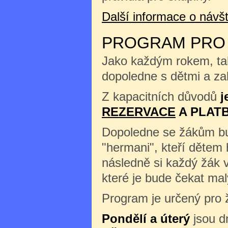
Další informace o náv
PROGRAM PRO Š
Jako každým rokem, tak
dopoledne s dětmi a zah
Z kapacitních důvodů
j
REZERVACE
A PLAT
Dopoledne se žákům b
"hermani", kteří dětem 
následně si každý žák 
které je bude čekat m
Program je určený pro ž
Pondělí a úterý
jsou d