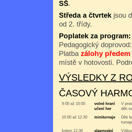
SŠ
.
Středa a čtvrtek
jsou d
od 2. třídy.
Poplatek za program:
Pedagogický doprovod
Platba
zálohy předem 
místě v hotovosti. Podr
VÝSLEDKY Z RO
ČASOVÝ HARM
9:00 až 10:00
volné hraní
V pros
učení her
děti s
10:00 až 12:30
miniturnaje
Děti b
turnaj
kolem 12:30
slavnostní
Vítězo