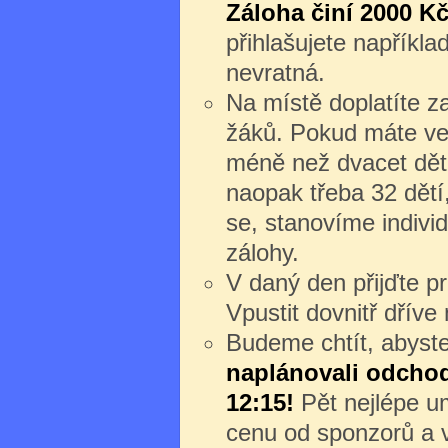
Záloha činí 2000 Kč
přihlašujete napříkl
nevratná.
Na místě doplatíte z
žáků. Pokud máte ve
méně než dvacet dět
naopak třeba 32 dětí
se, stanovíme individ
zálohy.
V daný den přijďte 
Vpustit dovnitř dřív
Budeme chtít, abyste 
naplánovali odchod 
12:15!
Pět nejlépe um
cenu od sponzorů a v