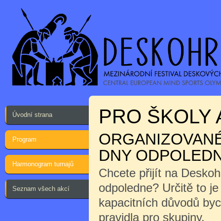
PRO ŠKOLY 
Úvodní strana
ORGANIZOVANÉ 
Program
DNY ODPOLEDN
Harmonogram turnajů
Chcete přijít na Desko
odpoledne? Určitě to j
Seznam všech akcí
kapacitních důvodů byc
pravidla pro skupiny.