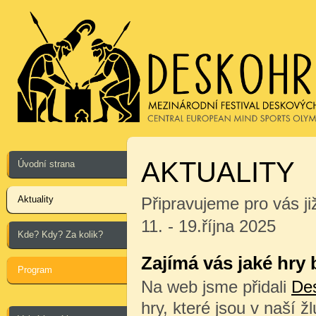
AKTUALITY
Úvodní strana
Aktuality
Připravujeme pro vás ji
11. - 19.října 2025
Kde? Kdy? Za kolik?
Zajímá vás jaké hry
Program
Na web jsme přidali
De
hry, které jsou v naší ž