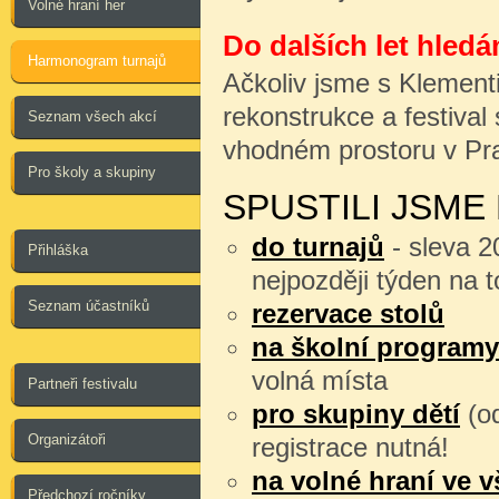
Volné hraní her
Do dalších let hledá
Harmonogram turnajů
Ačkoliv jsme s Klement
rekonstrukce a festival
Seznam všech akcí
vhodném prostoru v P
Pro školy a skupiny
SPUSTILI JSME
do turnajů
- sleva 2
Přihláška
nejpozději týden na t
Seznam účastníků
rezervace stolů
na školní program
volná místa
Partneři festivalu
pro skupiny dětí
(o
Organizátoři
registrace nutná!
na volné hraní ve 
Předchozí ročníky