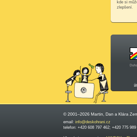
kde si může
zlepšení.
Duha
ú
© 2001–2026 Martin, Dan a Klára Ze
email:
info@deskohrani.cz
telefon: +420 608 797 462; +420 775 989