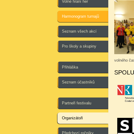
Volné hraní her
Harmonogram turnajů
Seznam všech akcí
Pro školy a skupiny
volného ča
Přihláška
SPOLU
Seznam účastníků
Partneři festivalu
Organizátoři
Předchozí ročníky