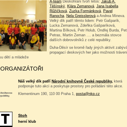
A-team
Deskohraní tvoří letos:
Jakub A.
Těšínský
,
Klára Zemanová
,
Jana Isabella
Růžičková
,
Zuzka Formánková
,
Pavel
Ranocha
,
Nela Greisslerová
a Andrea Mineva.
Velký dík patří těmto lidem: Petr Gašparík,
Lucka Zemanová, Zdeňka Gašparíková,
Martina Bílková, Petr Holub, Ondřej Burda, Pet
Petras, Martin Zeman .... a bezmála stovce
dalších dobrovolníků z celé republiky.
Duha-Děsír se kromě řady jiných aktivit zabýv
propagací deskových her jako možnosti tráven
su dětí a mládeže
ORGANIZÁTOŘI
Náš velký dík patří
Národní knihovně České republiky,
která
podporuje tuto akci a poskytuje prostory pro pořádání této akce.
Klementinum 190, 110 00 Praha 1,
posta@nkp.cz
Stoh
herní klub