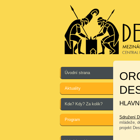
OR
Úvodní strana
DE
Aktuality
HLAVN
Kde? Kdy? Za kolik?
Sdružení 
Program
mládeže, du
projekt De