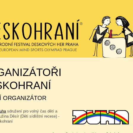
GANIZÁTOŘI
SKOHRANÍ
Í ORGANIZÁTOR
Duha
sdružení pro volný čas dětí a
žina Děsír (Děti sídlištní recese) -
skohraní