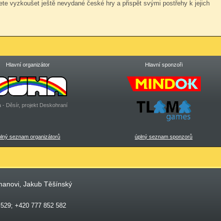
te vyzkoušet ještě nevydané české hry a přispět svými postřehy k jejich
Hlavní organizátor
Hlavní sponzoři
 - Děsír, projekt Deskohraní
plný seznam organizátorů
úplný seznam sponzorů
manovi, Jakub Těšínský
 529; +420 777 852 582