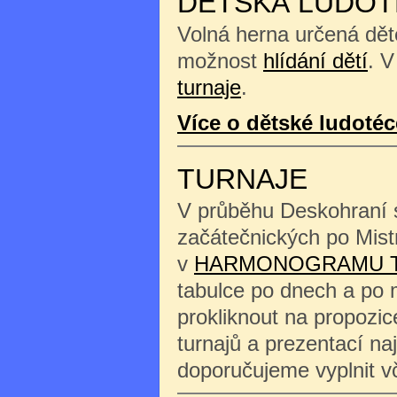
DĚTSKÁ LUDOT
Volná herna určená děte
možnost
hlídání dětí
. V
turnaje
.
Více o dětské ludotéc
TURNAJE
V průběhu Deskohraní s
začátečnických po Mist
v
HARMONOGRAMU 
tabulce po dnech a po 
prokliknout na propozi
turnajů a prezentací na
doporučujeme vyplnit 