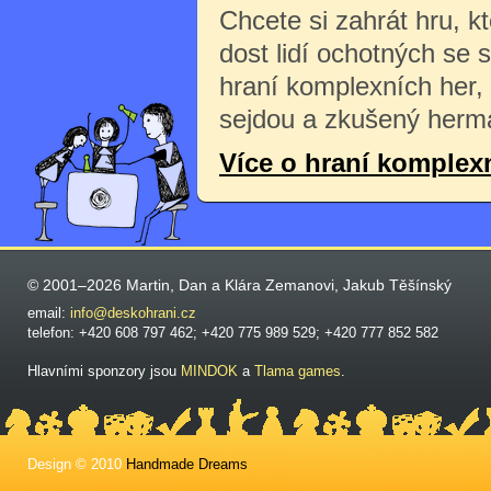
Chcete si zahrát hru, k
dost lidí ochotných se 
hraní komplexních her,
sejdou a zkušený herma
Více o hraní komplex
© 2001–2026 Martin, Dan a Klára Zemanovi, Jakub Těšínský
email:
info@deskohrani.cz
telefon: +420 608 797 462; +420 775 989 529; +420 777 852 582
Hlavními sponzory jsou
MINDOK
a
Tlama games
.
Design © 2010
Handmade Dreams