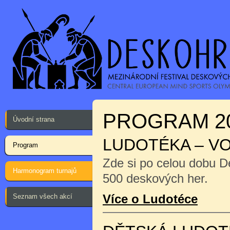
PROGRAM 2
Úvodní strana
LUDOTÉKA – V
Program
Zde si po celou dobu D
Harmonogram turnajů
500 deskových her.
Více o Ludotéce
Seznam všech akcí