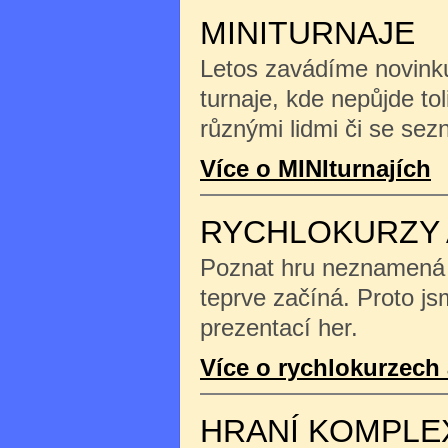
MINITURNAJE
Letos zavádíme novinku
turnaje, kde nepůjde tol
různými lidmi či se se
Více o MINIturnajích
RYCHLOKURZY 
Poznat hru neznamená na
teprve začíná. Proto js
prezentací her.
Více o rychlokurzech 
HRANÍ KOMPLE