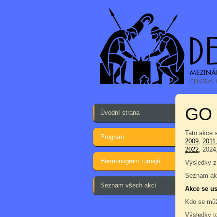
GO 
Úvodní strana
Tato akce 
Program
2009
,
2011
2022
, 2024
Harmonogram turnajů
Výsledky z
Seznam akc
Seznam všech akcí
Akce se us
Kdo se můž
Výsledky t