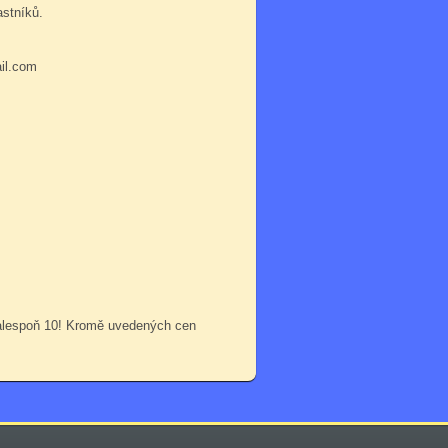
astníků.
ail.com
 alespoň 10! Kromě uvedených cen