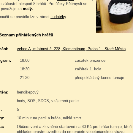
 zúčastní alespoň 8 hráčů. Pro účely Pětimysli se
j považuje za
malý.
naučit se pravidla lze v rámci
Ludotéky
.
nání:
vchod A, místnost č. 228, Klementinum, Praha 1 - Staré Město
gram:
18:00
začátek prezence
18:30
začátek 1. kola
21:30
předpokládaný konec turnaje
stém:
hendikepový
body, SOS, SDOS, vzájemná partie
:
5
y:
10 minut na partii a hráče, náhlá smrt
a:
Občerstvení a zlevněné startovné na 80 Kč pro hráče turnaje, kteří
přihlášce prosím uveďte zda preferujete vegetariánskou stravu.