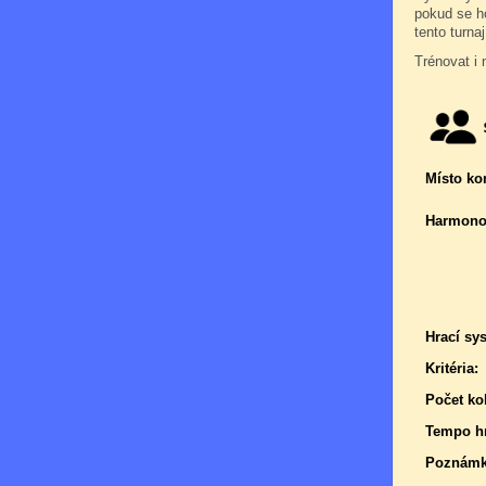
pokud se ho
tento turna
Trénovat i 
Místo ko
Harmono
Hrací sy
Kritéria:
Počet kol
Tempo hr
Poznámk