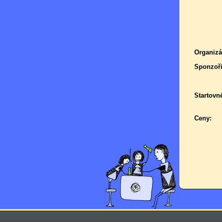
Organizá
Sponzoři
Startovn
Ceny: