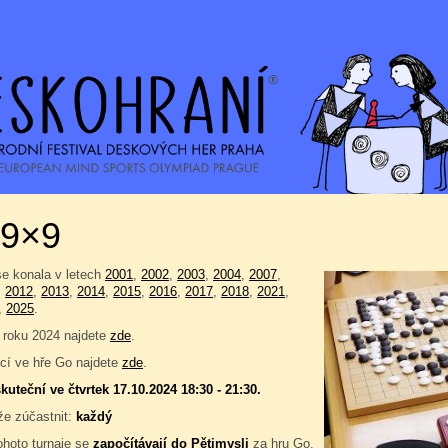
9×9
se konala v letech
2001
,
2002
,
2003
,
2004
,
2007
,
,
2012
,
2013
,
2014
,
2015
,
2016
,
2017
,
2018
,
2021
,
,
2025
.
 roku 2024 najdete
zde
.
í ve hře Go najdete
zde
.
kuteční ve čtvrtek 17.10.2024 18:30 - 21:30.
e zúčastnit:
každý
ohoto turnaje se
započítávají do
Pětimysli
za hru Go,