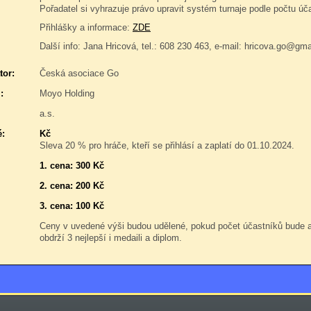
Pořadatel si vyhrazuje právo upravit systém turnaje podle počtu úč
Přihlášky a informace:
ZDE
Další info: Jana Hricová, tel.: 608 230 463, e-mail: hricova.go@gm
tor:
Česká asociace Go
:
Moyo Holding
a.s.
é:
Kč
Sleva 20 % pro hráče, kteří se přihlásí a zaplatí do 01.10.2024.
1. cena: 300 Kč
2. cena: 200 Kč
3. cena: 100 Kč
Ceny v uvedené výši budou udělené, pokud počet účastníků bude
obdrží 3 nejlepší i medaili a diplom.