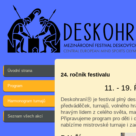
Úvodní strana
24. ročník festivalu
Program
11. - 19
Deskohraní
je festival plný de
Ⓡ
Harmonogram turnajů
předváděček, turnajů, volného hr
hravým lidem z celého světa, ma
Seznam všech akcí
Připravujeme program pro děti i d
nabízíme mistrovské turnaje i za