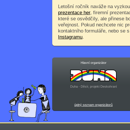
Letošní ročník naváže na vyzkouš
prezentace her
, firemní prezenta
které se osvědčily, ale přinese 
veřejnost. Pokud nechcete nic pr
kontaktního formuláře, nebo se 
Instagramu
.
Hlavní organizátor
Duha - Děsír, projekt Deskohraní
úplný seznam organizátorů