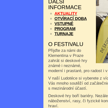
DALŠÍ
INFORMACE
AKTUALITY
OTVÍRACÍ DOBA
VSTUPNÉ
PROGRAM
TURNAJE
O FESTIVALU
Přijďte za námi do
Klementina v Praze
zahrát si deskové hry
známé i neznámé,
moderní i prastaré, pro radost i 
V naší Ludotéce si vyberete z ví
Vás mnoho soutěží od začátečnic
s mezinárodní účastí.
Deskové hry boří bariéry. Nezále
náboženství, rasy, či fyzické kon
hraví.