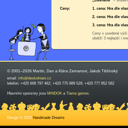
„zlevněné“
= student
Ceny:
1. cena: Hra dle vl
2. cena: Hra dle vl
3. cena: Hra dle vl
Ceny v uvedené výši
obdrží 3 nejlepší i me
© 2001–2026 Martin, Dan a Klára Zemanovi, Jakub Těšínský
email:
info@deskohrani.cz
telefon: +420 608 797 462; +420 775 989 529; +420 777 852 582
Hlavními sponzory jsou
MINDOK
a
Tlama games
.
Design © 2010
Handmade Dreams