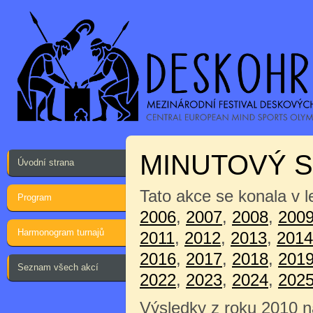
MINUTOVÝ 
Úvodní strana
Tato akce se konala v 
Program
2006
,
2007
,
2008
,
200
Harmonogram turnajů
2011
,
2012
,
2013
,
2014
2016
,
2017
,
2018
,
201
Seznam všech akcí
2022
,
2023
,
2024
,
202
Výsledky z roku 2010 