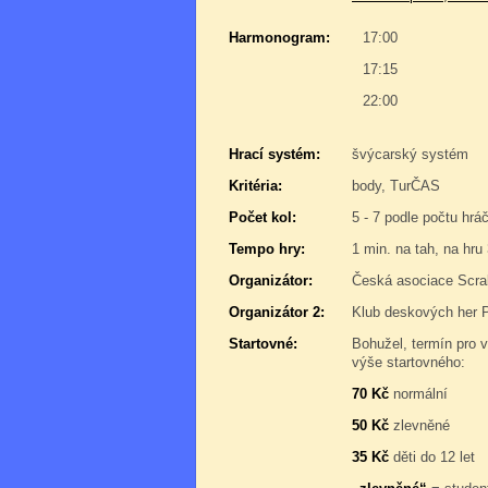
Harmonogram:
17:00
17:15
22:00
Hrací systém:
švýcarský systém
Kritéria:
body, TurČAS
Počet kol:
5 - 7 podle počtu hrá
Tempo hry:
1 min. na tah, na hru
Organizátor:
Česká asociace Scra
Organizátor 2:
Klub deskových her 
Startovné:
Bohužel, termín pro v
výše startovného:
70 Kč
normální
50 Kč
zlevněné
35 Kč
děti do 12 let