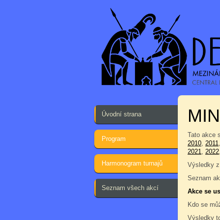
MI
Úvodní strana
Tato akce 
Program
2010
,
2011
2021
,
2022
Harmonogram turnajů
Výsledky z
Seznam akc
Seznam všech akcí
Akce se us
Kdo se můž
Výsledky t