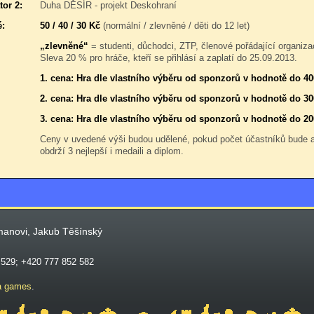
tor 2:
Duha DĚSÍR - projekt Deskohraní
é:
50 / 40 / 30 Kč
(normální / zlevněné / děti do 12 let)
„zlevněné“
= studenti, důchodci, ZTP, členové pořádající organiza
Sleva 20 % pro hráče, kteří se přihlásí a zaplatí do 25.09.2013.
1. cena: Hra dle vlastního výběru od sponzorů v hodnotě do 40
2. cena: Hra dle vlastního výběru od sponzorů v hodnotě do 30
3. cena: Hra dle vlastního výběru od sponzorů v hodnotě do 20
Ceny v uvedené výši budou udělené, pokud počet účastníků bude
obdrží 3 nejlepší i medaili a diplom.
manovi, Jakub Těšínský
 529; +420 777 852 582
a games
.