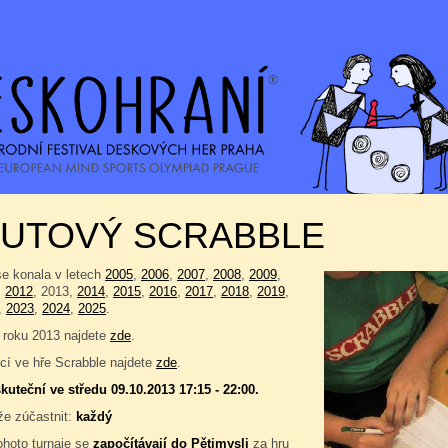
NUTOVÝ SCRABBLE
se konala v letech
2005
,
2006
,
2007
,
2008
,
2009
,
,
2012
, 2013,
2014
,
2015
,
2016
,
2017
,
2018
,
2019
,
,
2023
,
2024
,
2025
.
 roku 2013 najdete
zde
.
í ve hře Scrabble najdete
zde
.
kuteční ve středu 09.10.2013 17:15 - 22:00.
e zúčastnit:
každý
ohoto turnaje se
započítávají do
Pětimysli
za hru