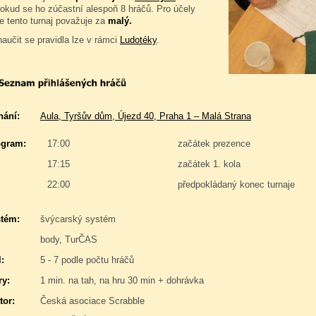
pokud se ho zúčastní alespoň 8 hráčů. Pro účely
e tento turnaj považuje za
malý.
naučit se pravidla lze v rámci
Ludotéky
.
nání:
Aula, Tyršův dům, Újezd 40, Praha 1 – Malá Strana
gram:
17:00
začátek prezence
17:15
začátek 1. kola
22:00
předpokládaný konec turnaje
stém:
švýcarský systém
body, TurČAS
:
5 - 7 podle počtu hráčů
y:
1 min. na tah, na hru 30 min + dohrávka
tor:
Česká asociace Scrabble