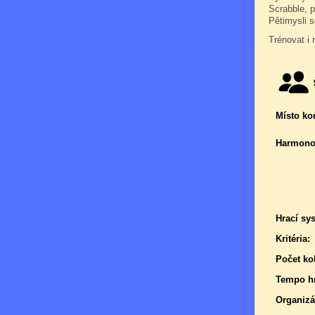
Scrabble, 
Pětimysli s
Trénovat i 
Místo ko
Harmono
Hrací sy
Kritéria:
Počet kol
Tempo hr
Organizá