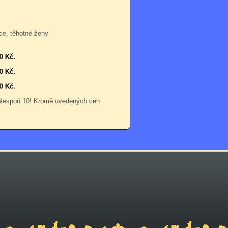
ce, těhotné ženy
0 Kč.
0 Kč.
0 Kč.
 alespoň 10! Kromě uvedených cen