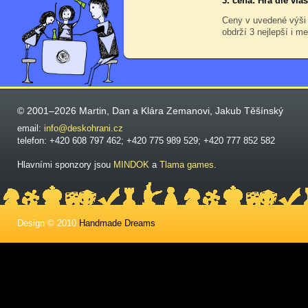
3. cena: Hra dle vl
Ceny v uvedené výši
obdrží 3 nejlepší i me
© 2001–2026 Martin, Dan a Klára Zemanovi, Jakub Těšínský
email:
info@deskohrani.cz
telefon: +420 608 797 462; +420 775 989 529; +420 777 852 582
Hlavními sponzory jsou
MINDOK
a
Tlama games
.
Design © 2010
Handmade Dreams