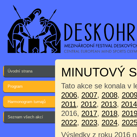
MINUTOVÝ 
Úvodní strana
Tato akce se konala v 
Program
2006
,
2007
,
2008
,
200
Harmonogram turnajů
2011
,
2012
,
2013
,
2014
2016,
2017
,
2018
,
201
Seznam všech akcí
2022
,
2023
,
2024
,
202
Výsledky z roku 2016 