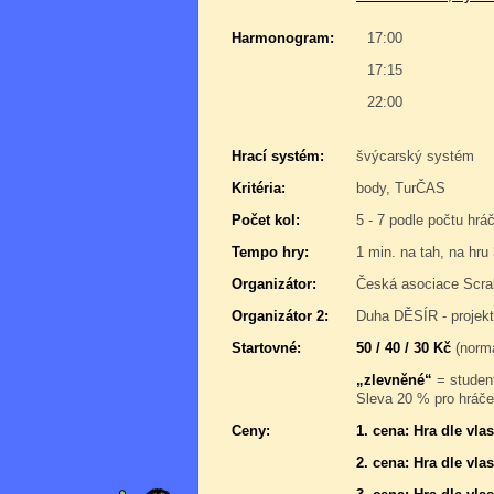
Harmonogram:
17:00
17:15
22:00
Hrací systém:
švýcarský systém
Kritéria:
body, TurČAS
Počet kol:
5 - 7 podle počtu hrá
Tempo hry:
1 min. na tah, na hru
Organizátor:
Česká asociace Scra
Organizátor 2:
Duha DĚSÍR - projek
Startovné:
50 / 40 / 30 Kč
(normá
„zlevněné“
= student
Sleva 20 % pro hráče,
Ceny:
1. cena: Hra dle vl
2. cena: Hra dle vl