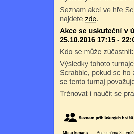
Seznam akcí ve hře Sc
najdete
zde
.
Akce se uskuteční v ú
25.10.2016 17:15 - 22:
Kdo se může zúčastnit
Výsledky tohoto turnaj
Scrabble, pokud se ho z
se tento turnaj považuj
Trénovat i naučit se pr
Místo konání:
Posluchárna 3, Tyršů