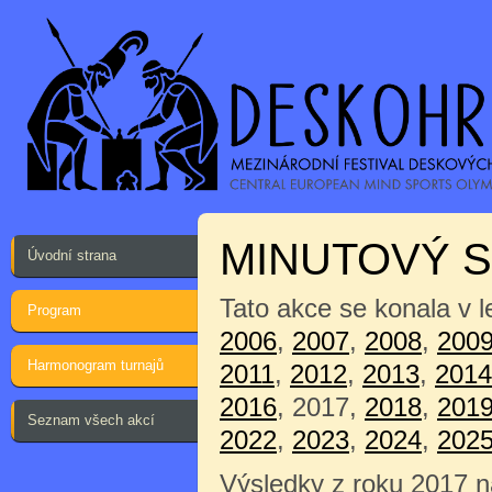
MINUTOVÝ 
Úvodní strana
Tato akce se konala v 
Program
2006
,
2007
,
2008
,
200
Harmonogram turnajů
2011
,
2012
,
2013
,
2014
2016
, 2017,
2018
,
201
Seznam všech akcí
2022
,
2023
,
2024
,
202
Výsledky z roku 2017 