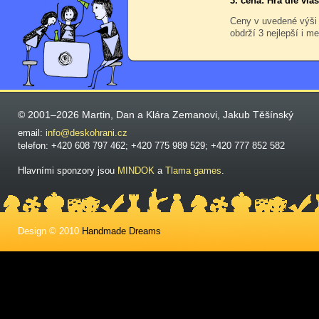
3. cena: Hra dle vl
Ceny v uvedené výši
obdrží 3 nejlepší i me
© 2001–2026 Martin, Dan a Klára Zemanovi, Jakub Těšínský
email:
info@deskohrani.cz
telefon: +420 608 797 462; +420 775 989 529; +420 777 852 582
Hlavními sponzory jsou
MINDOK
a
Tlama games
.
Design © 2010
Handmade Dreams