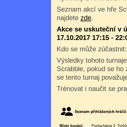
Seznam akcí ve hře Sc
najdete
zde
.
Akce se uskuteční v ú
17.10.2017 17:15 - 22:
Kdo se může zúčastnit
Výsledky tohoto turnaj
Scrabble, pokud se ho z
se tento turnaj považuj
Trénovat i naučit se pr
Místo konání:
Posluchárna 3, Tyršů