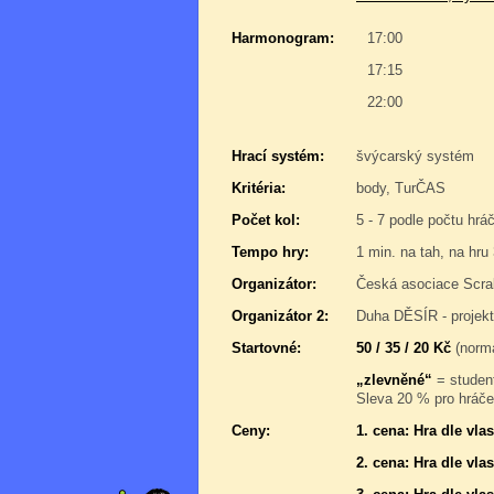
Harmonogram:
17:00
17:15
22:00
Hrací systém:
švýcarský systém
Kritéria:
body, TurČAS
Počet kol:
5 - 7 podle počtu hrá
Tempo hry:
1 min. na tah, na hru
Organizátor:
Česká asociace Scra
Organizátor 2:
Duha DĚSÍR - projek
Startovné:
50 / 35 / 20 Kč
(normá
„zlevněné“
= student
Sleva 20 % pro hráče,
Ceny:
1. cena: Hra dle vl
2. cena: Hra dle vl