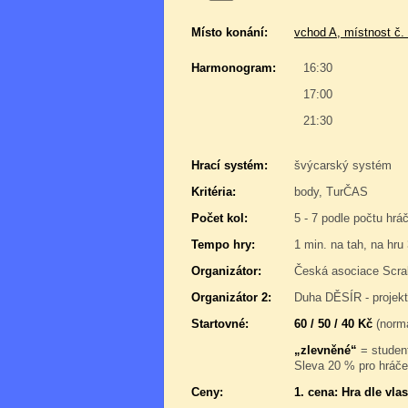
Místo konání:
vchod A, místnost č.
Harmonogram:
16:30
17:00
21:30
Hrací systém:
švýcarský systém
Kritéria:
body, TurČAS
Počet kol:
5 - 7 podle počtu hrá
Tempo hry:
1 min. na tah, na hru
Organizátor:
Česká asociace Scra
Organizátor 2:
Duha DĚSÍR - projek
Startovné:
60 / 50 / 40 Kč
(normá
„zlevněné“
= student
Sleva 20 % pro hráče,
Ceny:
1. cena: Hra dle vl