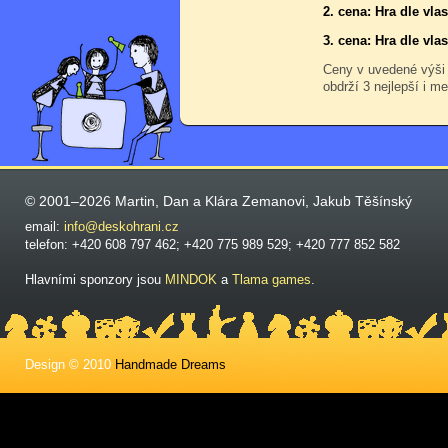
2. cena: Hra dle vl
3. cena: Hra dle vl
Ceny v uvedené výši
obdrží 3 nejlepší i me
© 2001–2026 Martin, Dan a Klára Zemanovi, Jakub Těšínský
email:
info@deskohrani.cz
telefon: +420 608 797 462; +420 775 989 529; +420 777 852 582
Hlavními sponzory jsou
MINDOK
a
Tlama games
.
Design © 2010
Handmade Dreams