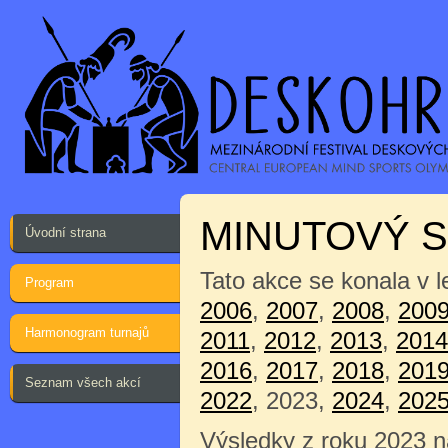
MINUTOVÝ 
Úvodní strana
Tato akce se konala v 
Program
2006
,
2007
,
2008
,
200
Harmonogram turnajů
2011
,
2012
,
2013
,
2014
2016
,
2017
,
2018
,
201
Seznam všech akcí
2022
, 2023,
2024
,
202
Výsledky z roku 2023 