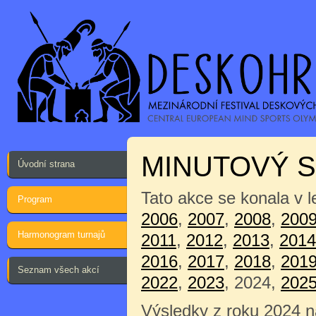
MINUTOVÝ 
Úvodní strana
Tato akce se konala v 
Program
2006
,
2007
,
2008
,
200
Harmonogram turnajů
2011
,
2012
,
2013
,
2014
2016
,
2017
,
2018
,
201
Seznam všech akcí
2022
,
2023
, 2024,
202
Výsledky z roku 2024 