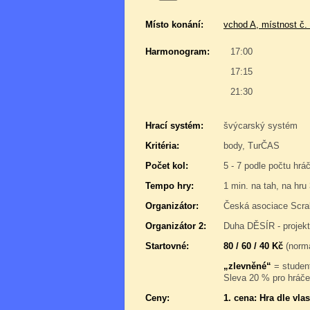
Místo konání:
vchod A, místnost č.
Harmonogram:
17:00
17:15
21:30
Hrací systém:
švýcarský systém
Kritéria:
body, TurČAS
Počet kol:
5 - 7 podle počtu hrá
Tempo hry:
1 min. na tah, na hru
Organizátor:
Česká asociace Scra
Organizátor 2:
Duha DĚSÍR - projek
Startovné:
80 / 60 / 40 Kč
(normá
„zlevněné“
= student
Sleva 20 % pro hráče,
Ceny:
1. cena: Hra dle vl