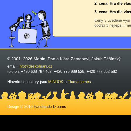
2. cena: Hra dle vl
3. cena: Hra dle vl
Ceny v uvedené výši
obdrží 3 nejlepší i me
© 2001–2026 Martin, Dan a Klára Zemanovi, Jakub Těšínský
email:
info@deskohrani.cz
telefon: +420 608 797 462; +420 775 989 529; +420 777 852 582
Hlavními sponzory jsou
MINDOK
a
Tlama games
.
Design © 2010
Handmade Dreams